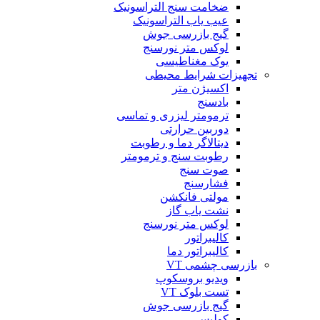
ضخامت سنج التراسونیک
عیب یاب التراسونیک
گیج بازرسی جوش
لوکس متر نورسنج
یوک مغناطیسی
تجهیزات شرایط محیطی
اکسیژن متر
بادسنج
ترمومتر لیزری و تماسی
دوربین حرارتی
دیتالاگر دما و رطوبت
رطوبت سنج و ترمومتر
صوت سنج
فشارسنج
مولتی فانکشن
نشت یاب گاز
لوکس متر نورسنج
کالیبراتور
کالیبراتور دما
بازرسی چشمی VT
ویدیو بروسکوپ
تست بلوک VT
گیج بازرسی جوش
کولیس