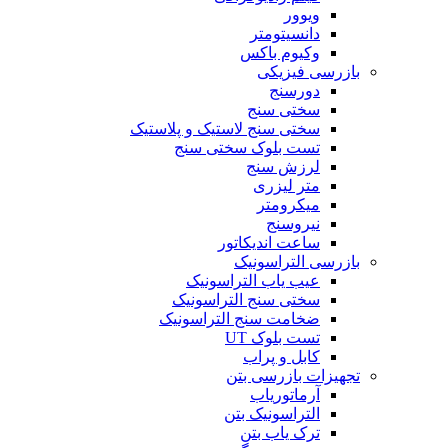
ویوور
دانسیتومتر
وکیوم باکس
بازرسی فیزیکی
دورسنج
سختی سنج
سختی سنج لاستیک و پلاستیک
تست بلوک سختی سنج
لرزش سنج
متر لیزری
میکرومتر
نیروسنج
ساعت اندیکاتور
بازرسی التراسونیک
عیب یاب التراسونیک
سختی سنج التراسونیک
ضخامت سنج التراسونیک
تست بلوک UT
کابل و پراب
تجهیزات بازرسی بتن
آرماتوریاب
التراسونیک بتن
ترک یاب بتن