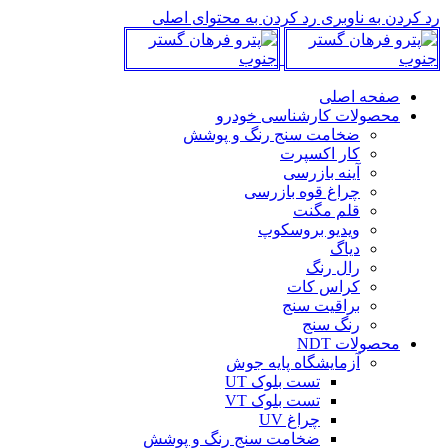
رد کردن به ناوبری
رد کردن به محتوای اصلی
صفحه اصلی
محصولات کارشناسی خودرو
ضخامت سنج رنگ و پوشش
کار اکسپرت
آینه بازرسی
چراغ قوه بازرسی
قلم مگنت
ویدیو بروسکوپ
دیاگ
رال رنگ
کراس کات
براقیت سنج
رنگ سنج
محصولات NDT
آزمایشگاه پایه جوش
تست بلوک UT
تست بلوک VT
چراغ UV
ضخامت سنج رنگ و پوشش