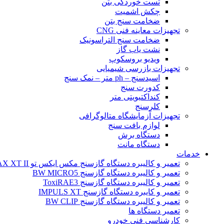
تست خوردگی بتن
چکش اشمیت
ضخامت سنج بتن
تجهیزات معاینه فنی CNG
ضخامت سنج التراسونیک
نشت یاب گاز
ویدیو بروسکوپ
تجهیزات بازرسی شیمیایی
اسیدسنج – ph متر – نمک سنج
کدورت سنج
کنداکتیویتی متر
کلرسنج
تجهیزات آزمایشگاه متالوگرافی
لوازم بافت سنج
دستگاه برش
دستگاه مانت
خدمات
تعمیر و کالیبره دستگاه گازسنج مکس ایکس تو BW MAX XT II
تعمیر و کالیبره دستگاه گازسنج BW MICRO5
تعمیر و کالیبره دستگاه گازسنج ToxiRAE3
تعمیر و کایبره دستگاه گازسنج IMPULS XT
تعمیر و کالیبره دستگاه گازسنج BW CLIP
تعمیر دستگاه ها
کارشناسی فنی خودرو