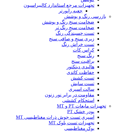
تجهیزات مرجع استاندارد کالیبراسیون
جعبه راپورتر
بازرسی رنگ و پوشش
ضخامت سنج رنگ و پوشش
ضخامت سنج رنگ تر
تست چسبندگی رنگ
زبری سنج و صافی سنج
تست خراش رنگ
کراس کات
رنگ سنج
براقیت سنج
هالیدی دیتکتور
حفاظت کاتدی
تست کشش
تست سایش
سالت اسپری
مقاومت در برابر نور زنون
استحکام کششی
تجهیزات مایعات PT و MT
پودر خشک PT
اسپری تست جوش ذرات مغناطیسی MT
تجهیزات تست بلوک MT
یوک مغناطیسی