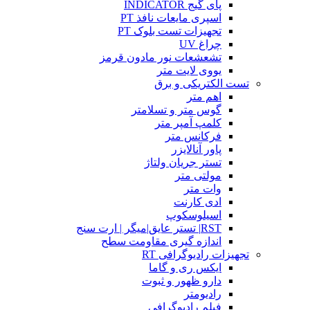
پای گیج INDICATOR
اسپری مایعات نافذ PT
تجهیزات تست بلوک PT
چراغ UV
تشعشعات نور مادون قرمز
یووی لایت متر
تست الکتریکی و برق
اهم متر
گوس متر و تسلامتر
کلمپ آمپر متر
فرکانس متر
پاور آنالایزر
تستر جریان ولتاژ
مولتی متر
وات متر
ادی کارنت
اسیلوسکوپ
RST| تستر عایق|میگر | ارت سنج
اندازه گیری مقاومت سطح
تجهیزات رادیوگرافی RT
ایکس ری و گاما
دارو ظهور و ثبوت
رادیومتر
فیلم رادیوگرافی