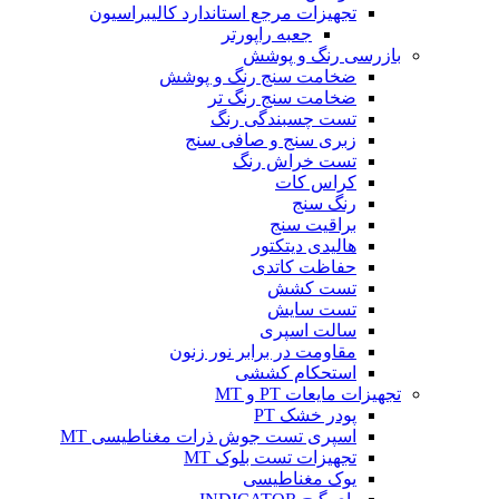
تجهیزات مرجع استاندارد کالیبراسیون
جعبه راپورتر
بازرسی رنگ و پوشش
ضخامت سنج رنگ و پوشش
ضخامت سنج رنگ تر
تست چسبندگی رنگ
زبری سنج و صافی سنج
تست خراش رنگ
کراس کات
رنگ سنج
براقیت سنج
هالیدی دیتکتور
حفاظت کاتدی
تست کشش
تست سایش
سالت اسپری
مقاومت در برابر نور زنون
استحکام کششی
تجهیزات مایعات PT و MT
پودر خشک PT
اسپری تست جوش ذرات مغناطیسی MT
تجهیزات تست بلوک MT
یوک مغناطیسی