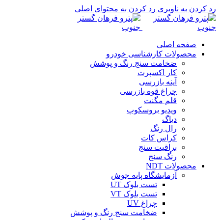
رد کردن به ناوبری
رد کردن به محتوای اصلی
صفحه اصلی
محصولات کارشناسی خودرو
ضخامت سنج رنگ و پوشش
کار اکسپرت
آینه بازرسی
چراغ قوه بازرسی
قلم مگنت
ویدیو بروسکوپ
دیاگ
رال رنگ
کراس کات
براقیت سنج
رنگ سنج
محصولات NDT
آزمایشگاه پایه جوش
تست بلوک UT
تست بلوک VT
چراغ UV
ضخامت سنج رنگ و پوشش