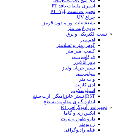
پای گیج INDICATOR
اسپری مایعات نافذ PT
تجهیزات تست بلوک PT
چراغ UV
تشعشعات نور مادون قرمز
یووی لایت متر
تست الکتریکی و برق
اهم متر
گوس متر و تسلامتر
کلمپ آمپر متر
فرکانس متر
پاور آنالایزر
تستر جریان ولتاژ
مولتی متر
وات متر
ادی کارنت
اسیلوسکوپ
RST| تستر عایق|میگر | ارت سنج
اندازه گیری مقاومت سطح
تجهیزات رادیوگرافی RT
ایکس ری و گاما
دارو ظهور و ثبوت
رادیومتر
فیلم رادیوگرافی