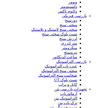
ویوور
دانسیتومتر
وکیوم باکس
بازرسی فیزیکی
دورسنج
سختی سنج
سختی سنج لاستیک و پلاستیک
تست بلوک سختی سنج
لرزش سنج
متر لیزری
میکرومتر
نیروسنج
ساعت اندیکاتور
بازرسی التراسونیک
عیب یاب التراسونیک
سختی سنج التراسونیک
ضخامت سنج التراسونیک
تست بلوک UT
کابل و پراب
تجهیزات بازرسی بتن
آرماتوریاب
التراسونیک بتن
ترک یاب بتن
تست خوردگی بتن