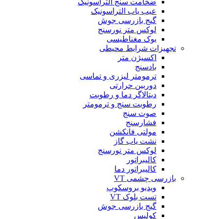
ضخامت سنج التراسونیک
عیب یاب التراسونیک
گیج بازرسی جوش
لوکس متر نورسنج
یوک مغناطیسی
تجهیزات شرایط محیطی
اکسیژن متر
بادسنج
ترمومتر لیزری و تماسی
دوربین حرارتی
دیتالاگر دما و رطوبت
رطوبت سنج و ترمومتر
صوت سنج
فشارسنج
مولتی فانکشن
نشت یاب گاز
لوکس متر نورسنج
کالیبراتور
کالیبراتور دما
بازرسی چشمی VT
ویدیو بروسکوپ
تست بلوک VT
گیج بازرسی جوش
کولیس