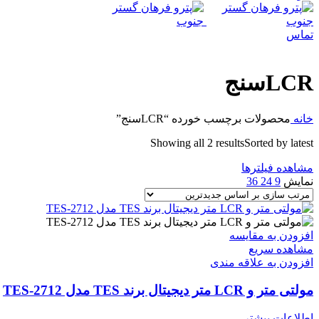
تماس
LCRسنج
خانه
محصولات برچسب خورده “LCRسنج”
Showing all 2 results
Sorted by latest
مشاهده فیلترها
نمایش
9
24
36
افزودن به مقایسه
مشاهده سریع
افزودن به علاقه مندی
مولتی متر و LCR متر دیجیتال برند TES مدل TES-2712
اطلاعات بیشتر