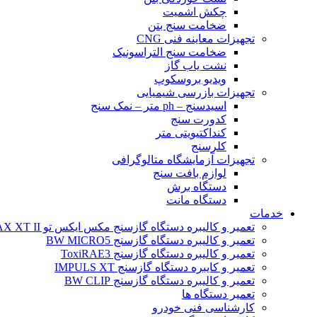
چکش اشمیت
ضخامت سنج بتن
تجهیزات معاینه فنی CNG
ضخامت سنج التراسونیک
نشت یاب گاز
ویدیو بروسکوپ
تجهیزات بازرسی شیمیایی
اسیدسنج – ph متر – نمک سنج
کدورت سنج
کنداکتیویتی متر
کلرسنج
تجهیزات آزمایشگاه متالوگرافی
لوازم بافت سنج
دستگاه برش
دستگاه مانت
خدمات
تعمیر و کالیبره دستگاه گازسنج مکس ایکس تو BW MAX XT II
تعمیر و کالیبره دستگاه گازسنج BW MICRO5
تعمیر و کالیبره دستگاه گازسنج ToxiRAE3
تعمیر و کایبره دستگاه گازسنج IMPULS XT
تعمیر و کالیبره دستگاه گازسنج BW CLIP
تعمیر دستگاه ها
کارشناسی فنی خودرو