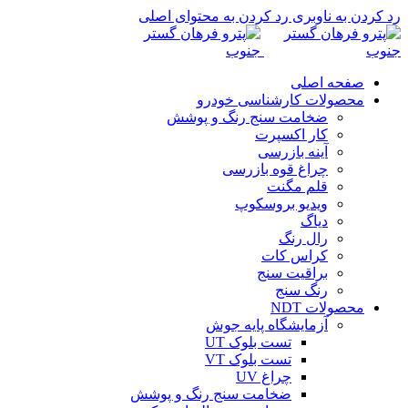
رد کردن به ناوبری
رد کردن به محتوای اصلی
صفحه اصلی
محصولات کارشناسی خودرو
ضخامت سنج رنگ و پوشش
کار اکسپرت
آینه بازرسی
چراغ قوه بازرسی
قلم مگنت
ویدیو بروسکوپ
دیاگ
رال رنگ
کراس کات
براقیت سنج
رنگ سنج
محصولات NDT
آزمایشگاه پایه جوش
تست بلوک UT
تست بلوک VT
چراغ UV
ضخامت سنج رنگ و پوشش