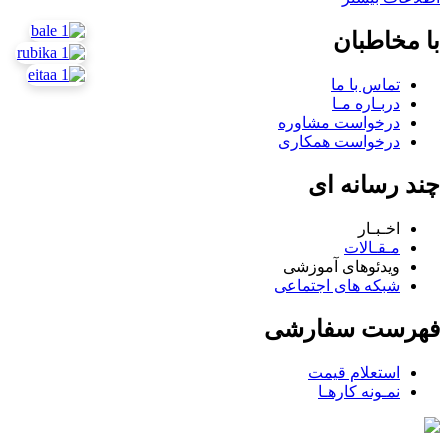
با مخاطبان
تماس با ما
دربـاره مـا
درخواست مشاوره
درخواست همکاری
چند رسانه ای
اخـبـار
مـقـالات
ویدئوهای آموزشی
شبکه های اجتماعی
فهرست سفارشی
استعلام قیمت
نمـونه کارهـا