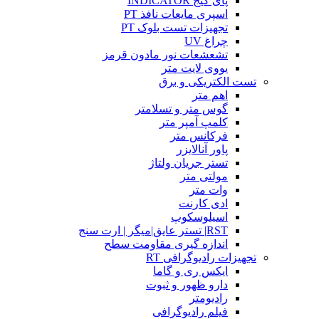
پای گیج INDICATOR
اسپری مایعات نافذ PT
تجهیزات تست بلوک PT
چراغ UV
تشعشعات نور مادون قرمز
یووی لایت متر
تست الکتریکی و برق
اهم متر
گوس متر و تسلامتر
کلمپ آمپر متر
فرکانس متر
پاور آنالایزر
تستر جریان ولتاژ
مولتی متر
وات متر
ادی کارنت
اسیلوسکوپ
RST| تستر عایق|میگر | ارت سنج
اندازه گیری مقاومت سطح
تجهیزات رادیوگرافی RT
ایکس ری و گاما
دارو ظهور و ثبوت
رادیومتر
فیلم رادیوگرافی