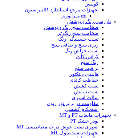
کولیس
تجهیزات مرجع استاندارد کالیبراسیون
جعبه راپورتر
بازرسی رنگ و پوشش
ضخامت سنج رنگ و پوشش
ضخامت سنج رنگ تر
تست چسبندگی رنگ
زبری سنج و صافی سنج
تست خراش رنگ
کراس کات
رنگ سنج
براقیت سنج
هالیدی دیتکتور
حفاظت کاتدی
تست کشش
تست سایش
سالت اسپری
مقاومت در برابر نور زنون
استحکام کششی
تجهیزات مایعات PT و MT
پودر خشک PT
اسپری تست جوش ذرات مغناطیسی MT
تجهیزات تست بلوک MT