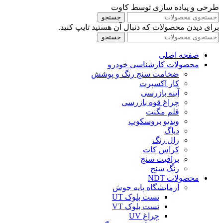
طرحی و پیاده سازی توسط کاوت
جستجو
برای دیدن محصولات که دنبال آن هستید تایپ کنید.
جستجو
صفحه اصلی
محصولات کارشناسی خودرو
ضخامت سنج رنگ و پوشش
کار اکسپرت
آینه بازرسی
چراغ قوه بازرسی
قلم مگنت
ویدیو بروسکوپ
دیاگ
رال رنگ
کراس کات
براقیت سنج
رنگ سنج
محصولات NDT
آزمایشگاه پایه جوش
تست بلوک UT
تست بلوک VT
چراغ UV