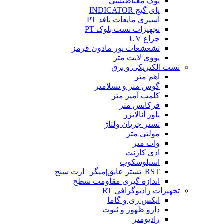
یوک مغناطیسی
پای گیج INDICATOR
اسپری مایعات نافذ PT
تجهیزات تست بلوک PT
چراغ UV
تشعشعات نور مادون قرمز
یووی لایت متر
تست الکتریکی و برق
اهم متر
گوس متر و تسلامتر
کلمپ آمپر متر
فرکانس متر
پاور آنالایزر
تستر جریان ولتاژ
مولتی متر
وات متر
ادی کارنت
اسیلوسکوپ
RST| تستر عایق|میگر | ارت سنج
اندازه گیری مقاومت سطح
تجهیزات رادیوگرافی RT
ایکس ری و گاما
دارو ظهور و ثبوت
رادیومتر