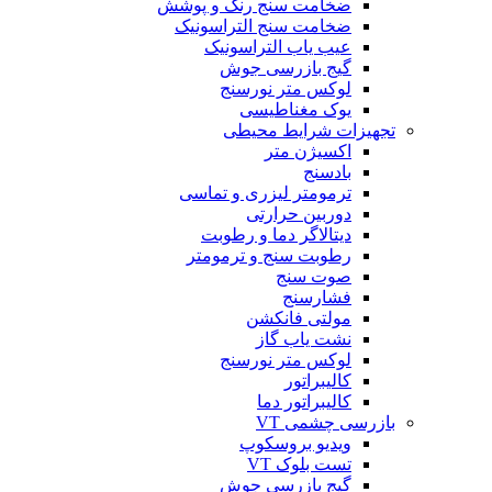
ضخامت سنج رنگ و پوشش
ضخامت سنج التراسونیک
عیب یاب التراسونیک
گیج بازرسی جوش
لوکس متر نورسنج
یوک مغناطیسی
تجهیزات شرایط محیطی
اکسیژن متر
بادسنج
ترمومتر لیزری و تماسی
دوربین حرارتی
دیتالاگر دما و رطوبت
رطوبت سنج و ترمومتر
صوت سنج
فشارسنج
مولتی فانکشن
نشت یاب گاز
لوکس متر نورسنج
کالیبراتور
کالیبراتور دما
بازرسی چشمی VT
ویدیو بروسکوپ
تست بلوک VT
گیج بازرسی جوش