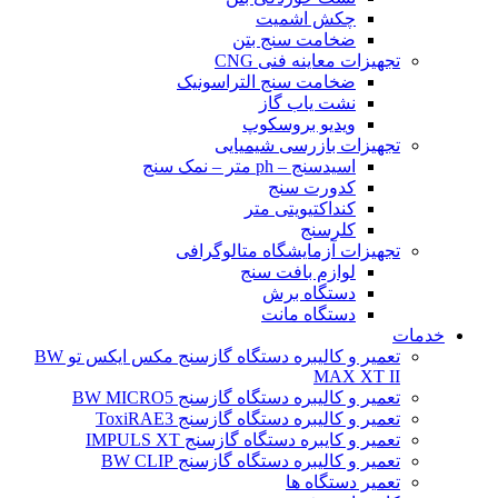
چکش اشمیت
ضخامت سنج بتن
تجهیزات معاینه فنی CNG
ضخامت سنج التراسونیک
نشت یاب گاز
ویدیو بروسکوپ
تجهیزات بازرسی شیمیایی
اسیدسنج – ph متر – نمک سنج
کدورت سنج
کنداکتیویتی متر
کلرسنج
تجهیزات آزمایشگاه متالوگرافی
لوازم بافت سنج
دستگاه برش
دستگاه مانت
خدمات
تعمیر و کالیبره دستگاه گازسنج مکس ایکس تو BW
MAX XT II
تعمیر و کالیبره دستگاه گازسنج BW MICRO5
تعمیر و کالیبره دستگاه گازسنج ToxiRAE3
تعمیر و کایبره دستگاه گازسنج IMPULS XT
تعمیر و کالیبره دستگاه گازسنج BW CLIP
تعمیر دستگاه ها