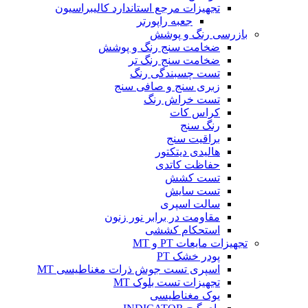
تجهیزات مرجع استاندارد کالیبراسیون
جعبه راپورتر
بازرسی رنگ و پوشش
ضخامت سنج رنگ و پوشش
ضخامت سنج رنگ تر
تست چسبندگی رنگ
زبری سنج و صافی سنج
تست خراش رنگ
کراس کات
رنگ سنج
براقیت سنج
هالیدی دیتکتور
حفاظت کاتدی
تست کشش
تست سایش
سالت اسپری
مقاومت در برابر نور زنون
استحکام کششی
تجهیزات مایعات PT و MT
پودر خشک PT
اسپری تست جوش ذرات مغناطیسی MT
تجهیزات تست بلوک MT
یوک مغناطیسی