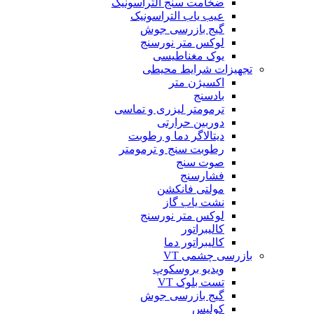
ضخامت سنج التراسونیک
عیب یاب التراسونیک
گیج بازرسی جوش
لوکس متر نورسنج
یوک مغناطیسی
تجهیزات شرایط محیطی
اکسیژن متر
بادسنج
ترمومتر لیزری و تماسی
دوربین حرارتی
دیتالاگر دما و رطوبت
رطوبت سنج و ترمومتر
صوت سنج
فشارسنج
مولتی فانکشن
نشت یاب گاز
لوکس متر نورسنج
کالیبراتور
کالیبراتور دما
بازرسی چشمی VT
ویدیو بروسکوپ
تست بلوک VT
گیج بازرسی جوش
کولیس