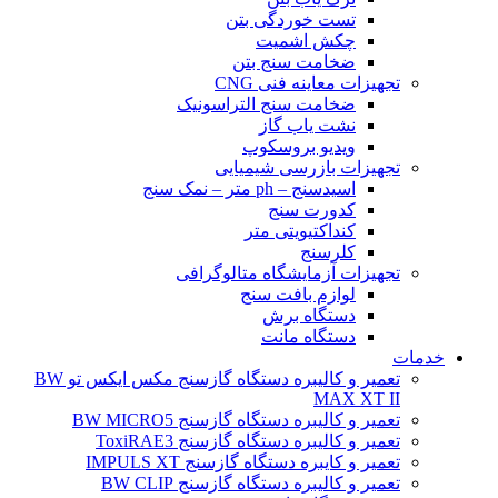
تست خوردگی بتن
چکش اشمیت
ضخامت سنج بتن
تجهیزات معاینه فنی CNG
ضخامت سنج التراسونیک
نشت یاب گاز
ویدیو بروسکوپ
تجهیزات بازرسی شیمیایی
اسیدسنج – ph متر – نمک سنج
کدورت سنج
کنداکتیویتی متر
کلرسنج
تجهیزات آزمایشگاه متالوگرافی
لوازم بافت سنج
دستگاه برش
دستگاه مانت
خدمات
تعمیر و کالیبره دستگاه گازسنج مکس ایکس تو BW
MAX XT II
تعمیر و کالیبره دستگاه گازسنج BW MICRO5
تعمیر و کالیبره دستگاه گازسنج ToxiRAE3
تعمیر و کایبره دستگاه گازسنج IMPULS XT
تعمیر و کالیبره دستگاه گازسنج BW CLIP