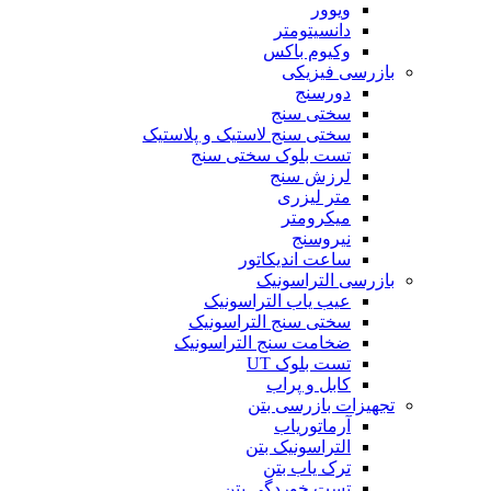
ویوور
دانسیتومتر
وکیوم باکس
بازرسی فیزیکی
دورسنج
سختی سنج
سختی سنج لاستیک و پلاستیک
تست بلوک سختی سنج
لرزش سنج
متر لیزری
میکرومتر
نیروسنج
ساعت اندیکاتور
بازرسی التراسونیک
عیب یاب التراسونیک
سختی سنج التراسونیک
ضخامت سنج التراسونیک
تست بلوک UT
کابل و پراب
تجهیزات بازرسی بتن
آرماتوریاب
التراسونیک بتن
ترک یاب بتن
تست خوردگی بتن