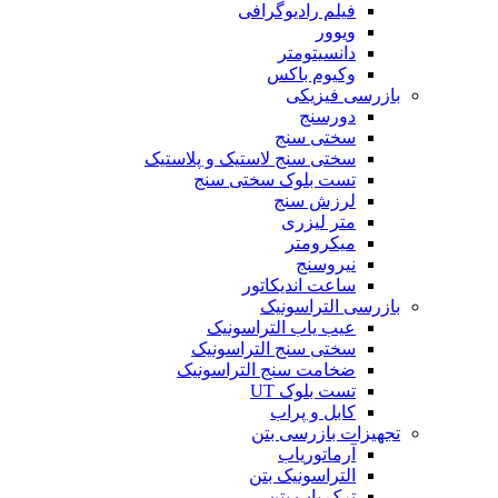
فیلم رادیوگرافی
ویوور
دانسیتومتر
وکیوم باکس
بازرسی فیزیکی
دورسنج
سختی سنج
سختی سنج لاستیک و پلاستیک
تست بلوک سختی سنج
لرزش سنج
متر لیزری
میکرومتر
نیروسنج
ساعت اندیکاتور
بازرسی التراسونیک
عیب یاب التراسونیک
سختی سنج التراسونیک
ضخامت سنج التراسونیک
تست بلوک UT
کابل و پراب
تجهیزات بازرسی بتن
آرماتوریاب
التراسونیک بتن
ترک یاب بتن