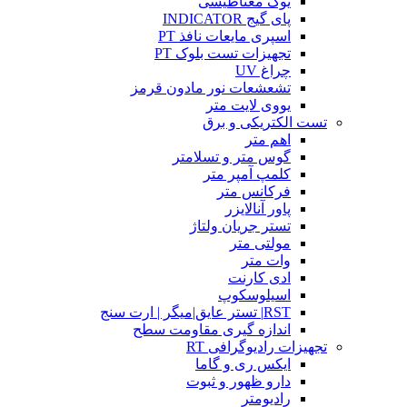
یوک مغناطیسی
پای گیج INDICATOR
اسپری مایعات نافذ PT
تجهیزات تست بلوک PT
چراغ UV
تشعشعات نور مادون قرمز
یووی لایت متر
تست الکتریکی و برق
اهم متر
گوس متر و تسلامتر
کلمپ آمپر متر
فرکانس متر
پاور آنالایزر
تستر جریان ولتاژ
مولتی متر
وات متر
ادی کارنت
اسیلوسکوپ
RST| تستر عایق|میگر | ارت سنج
اندازه گیری مقاومت سطح
تجهیزات رادیوگرافی RT
ایکس ری و گاما
دارو ظهور و ثبوت
رادیومتر