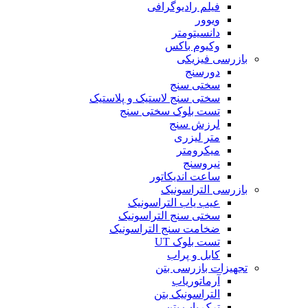
فیلم رادیوگرافی
ویوور
دانسیتومتر
وکیوم باکس
بازرسی فیزیکی
دورسنج
سختی سنج
سختی سنج لاستیک و پلاستیک
تست بلوک سختی سنج
لرزش سنج
متر لیزری
میکرومتر
نیروسنج
ساعت اندیکاتور
بازرسی التراسونیک
عیب یاب التراسونیک
سختی سنج التراسونیک
ضخامت سنج التراسونیک
تست بلوک UT
کابل و پراب
تجهیزات بازرسی بتن
آرماتوریاب
التراسونیک بتن
ترک یاب بتن