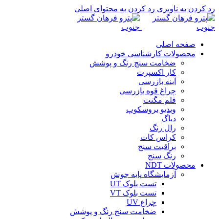
رد کردن به ناوبری
رد کردن به محتوای اصلی
صفحه اصلی
محصولات کارشناسی خودرو
ضخامت سنج رنگ و پوشش
کار اکسپرت
آینه بازرسی
چراغ قوه بازرسی
قلم مگنت
ویدیو بروسکوپ
دیاگ
رال رنگ
کراس کات
براقیت سنج
رنگ سنج
محصولات NDT
آزمایشگاه پایه جوش
تست بلوک UT
تست بلوک VT
چراغ UV
ضخامت سنج رنگ و پوشش