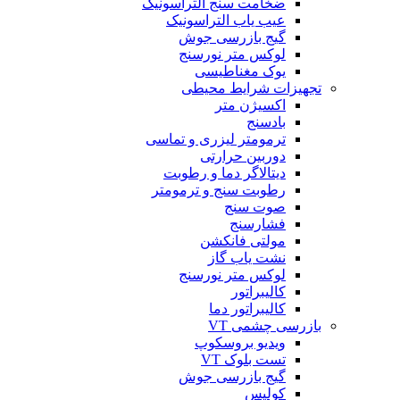
ضخامت سنج التراسونیک
عیب یاب التراسونیک
گیج بازرسی جوش
لوکس متر نورسنج
یوک مغناطیسی
تجهیزات شرایط محیطی
اکسیژن متر
بادسنج
ترمومتر لیزری و تماسی
دوربین حرارتی
دیتالاگر دما و رطوبت
رطوبت سنج و ترمومتر
صوت سنج
فشارسنج
مولتی فانکشن
نشت یاب گاز
لوکس متر نورسنج
کالیبراتور
کالیبراتور دما
بازرسی چشمی VT
ویدیو بروسکوپ
تست بلوک VT
گیج بازرسی جوش
کولیس