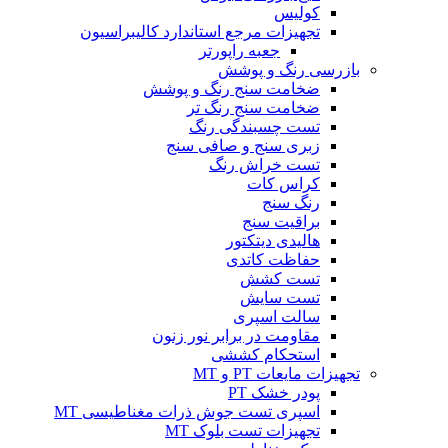
کولیس
تجهیزات مرجع استاندارد کالیبراسیون
جعبه راپورتر
بازرسی رنگ و پوشش
ضخامت سنج رنگ و پوشش
ضخامت سنج رنگ تر
تست چسبندگی رنگ
زبری سنج و صافی سنج
تست خراش رنگ
کراس کات
رنگ سنج
براقیت سنج
هالیدی دیتکتور
حفاظت کاتدی
تست کشش
تست سایش
سالت اسپری
مقاومت در برابر نور زنون
استحکام کششی
تجهیزات مایعات PT و MT
پودر خشک PT
اسپری تست جوش ذرات مغناطیسی MT
تجهیزات تست بلوک MT