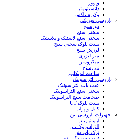
ویوور
دانسیتومتر
وکیوم باکس
بازرسی فیزیکی
دورسنج
سختی سنج
سختی سنج لاستیک و پلاستیک
تست بلوک سختی سنج
لرزش سنج
متر لیزری
میکرومتر
نیروسنج
ساعت اندیکاتور
بازرسی التراسونیک
عیب یاب التراسونیک
سختی سنج التراسونیک
ضخامت سنج التراسونیک
تست بلوک UT
کابل و پراب
تجهیزات بازرسی بتن
آرماتوریاب
التراسونیک بتن
ترک یاب بتن
تست خوردگی بتن