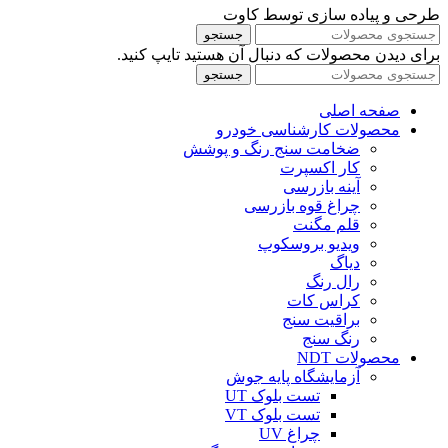
طرحی و پیاده سازی توسط کاوت
جستجو
برای دیدن محصولات که دنبال آن هستید تایپ کنید.
جستجو
صفحه اصلی
محصولات کارشناسی خودرو
ضخامت سنج رنگ و پوشش
کار اکسپرت
آینه بازرسی
چراغ قوه بازرسی
قلم مگنت
ویدیو بروسکوپ
دیاگ
رال رنگ
کراس کات
براقیت سنج
رنگ سنج
محصولات NDT
آزمایشگاه پایه جوش
تست بلوک UT
تست بلوک VT
چراغ UV