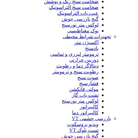
ضخامت سنج رنگ و پوشش
ضخامت سنج التراسونیک
عیب یاب التراسونیک
گیج بازرسی جوش
لوکس متر نورسنج
یوک مغناطیسی
تجهیزات شرایط محیطی
اکسیژن متر
بادسنج
ترمومتر لیزری و تماسی
دوربین حرارتی
دیتالاگر دما و رطوبت
رطوبت سنج و ترمومتر
صوت سنج
فشارسنج
مولتی فانکشن
نشت یاب گاز
لوکس متر نورسنج
کالیبراتور
کالیبراتور دما
بازرسی چشمی VT
ویدیو بروسکوپ
تست بلوک VT
گیج بازرسی جوش