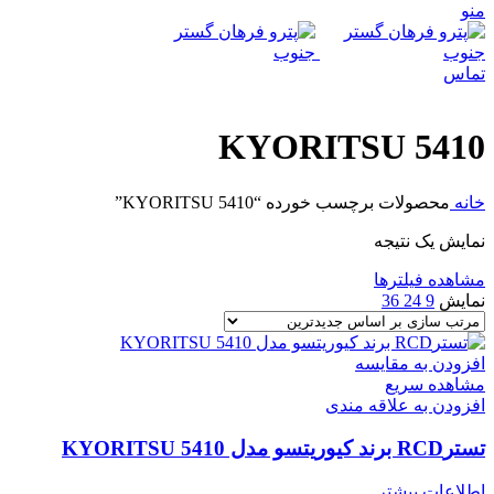
منو
تماس
KYORITSU 5410
خانه
محصولات برچسب خورده “KYORITSU 5410”
نمایش یک نتیجه
مشاهده فیلترها
نمایش
9
24
36
افزودن به مقایسه
مشاهده سریع
افزودن به علاقه مندی
تسترRCD برند کیوریتسو مدل KYORITSU 5410
اطلاعات بیشتر