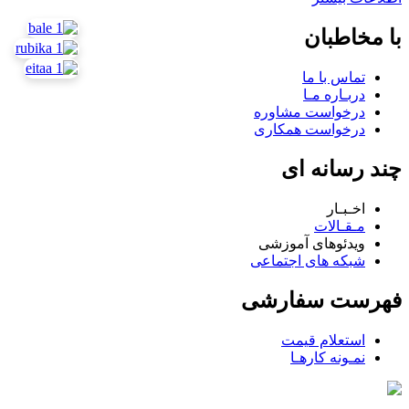
با مخاطبان
تماس با ما
دربـاره مـا
درخواست مشاوره
درخواست همکاری
چند رسانه ای
اخـبـار
مـقـالات
ویدئوهای آموزشی
شبکه های اجتماعی
فهرست سفارشی
استعلام قیمت
نمـونه کارهـا