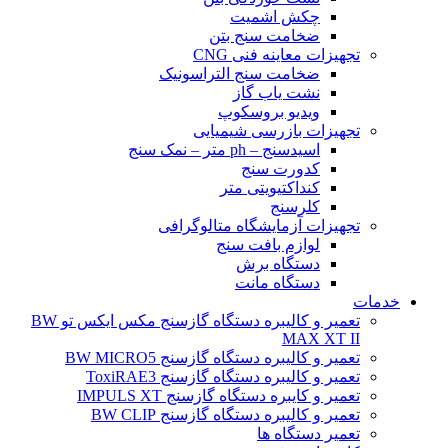
چکش اشمیت
ضخامت سنج بتن
تجهیزات معاینه فنی CNG
ضخامت سنج التراسونیک
نشت یاب گاز
ویدیو بروسکوپ
تجهیزات بازرسی شیمیایی
اسیدسنج – ph متر – نمک سنج
کدورت سنج
کنداکتیویتی متر
کلرسنج
تجهیزات آزمایشگاه متالوگرافی
لوازم بافت سنج
دستگاه برش
دستگاه مانت
خدمات
تعمیر و کالیبره دستگاه گازسنج مکس ایکس تو BW
MAX XT II
تعمیر و کالیبره دستگاه گازسنج BW MICRO5
تعمیر و کالیبره دستگاه گازسنج ToxiRAE3
تعمیر و کایبره دستگاه گازسنج IMPULS XT
تعمیر و کالیبره دستگاه گازسنج BW CLIP
تعمیر دستگاه ها