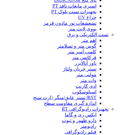
پای گیج INDICATOR
اسپری مایعات نافذ PT
تجهیزات تست بلوک PT
چراغ UV
تشعشعات نور مادون قرمز
یووی لایت متر
تست الکتریکی و برق
اهم متر
گوس متر و تسلامتر
کلمپ آمپر متر
فرکانس متر
پاور آنالایزر
تستر جریان ولتاژ
مولتی متر
وات متر
ادی کارنت
اسیلوسکوپ
RST| تستر عایق|میگر | ارت سنج
اندازه گیری مقاومت سطح
تجهیزات رادیوگرافی RT
ایکس ری و گاما
دارو ظهور و ثبوت
رادیومتر
فیلم رادیوگرافی