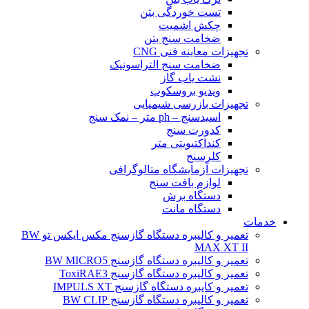
تست خوردگی بتن
چکش اشمیت
ضخامت سنج بتن
تجهیزات معاینه فنی CNG
ضخامت سنج التراسونیک
نشت یاب گاز
ویدیو بروسکوپ
تجهیزات بازرسی شیمیایی
اسیدسنج – ph متر – نمک سنج
کدورت سنج
کنداکتیویتی متر
کلرسنج
تجهیزات آزمایشگاه متالوگرافی
لوازم بافت سنج
دستگاه برش
دستگاه مانت
خدمات
تعمیر و کالیبره دستگاه گازسنج مکس ایکس تو BW
MAX XT II
تعمیر و کالیبره دستگاه گازسنج BW MICRO5
تعمیر و کالیبره دستگاه گازسنج ToxiRAE3
تعمیر و کایبره دستگاه گازسنج IMPULS XT
تعمیر و کالیبره دستگاه گازسنج BW CLIP