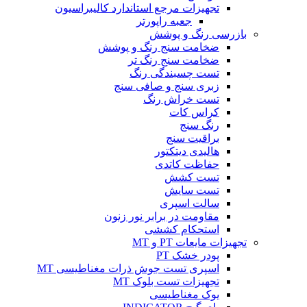
تجهیزات مرجع استاندارد کالیبراسیون
جعبه راپورتر
بازرسی رنگ و پوشش
ضخامت سنج رنگ و پوشش
ضخامت سنج رنگ تر
تست چسبندگی رنگ
زبری سنج و صافی سنج
تست خراش رنگ
کراس کات
رنگ سنج
براقیت سنج
هالیدی دیتکتور
حفاظت کاتدی
تست کشش
تست سایش
سالت اسپری
مقاومت در برابر نور زنون
استحکام کششی
تجهیزات مایعات PT و MT
پودر خشک PT
اسپری تست جوش ذرات مغناطیسی MT
تجهیزات تست بلوک MT
یوک مغناطیسی