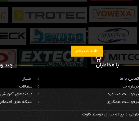
ارت تستر برند کیوریتسو مدل KYORITSU 4102A
اطلاعات بیشتر
با مخاطبان
چند رس
تماس با ما
اخـبـار
دربـاره مـا
مـقـالات
درخواست مشاوره
ویدئوهای آموزشی
درخواست همکاری
شبکه های اجتماع
طرحی و پیاده سازی توسط کاوت