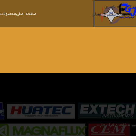
رد کردن به ناوبری
صفحه اصلی
محصولات ک
رد کردن به محتوای اصلی
خانه
محصولات برچسب خورده “KYORITSU 4102A”
نمایش یک نتیجه
مشاهده فیلترها
نمایش
9
24
36