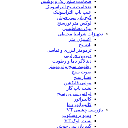
ضخامت سنج رنگ و پوشش
ضخامت سنج التراسونیک
عیب یاب التراسونیک
گیج بازرسی جوش
لوکس متر نورسنج
یوک مغناطیسی
تجهیزات شرایط محیطی
اکسیژن متر
بادسنج
ترمومتر لیزری و تماسی
دوربین حرارتی
دیتالاگر دما و رطوبت
رطوبت سنج و ترمومتر
صوت سنج
فشارسنج
مولتی فانکشن
نشت یاب گاز
لوکس متر نورسنج
کالیبراتور
کالیبراتور دما
بازرسی چشمی VT
ویدیو بروسکوپ
تست بلوک VT
گیج بازرسی جوش