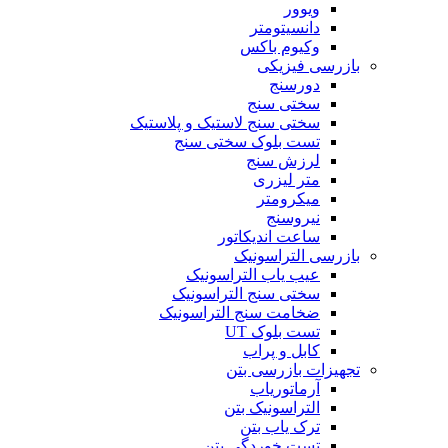
ویوور
دانسیتومتر
وکیوم باکس
بازرسی فیزیکی
دورسنج
سختی سنج
سختی سنج لاستیک و پلاستیک
تست بلوک سختی سنج
لرزش سنج
متر لیزری
میکرومتر
نیروسنج
ساعت اندیکاتور
بازرسی التراسونیک
عیب یاب التراسونیک
سختی سنج التراسونیک
ضخامت سنج التراسونیک
تست بلوک UT
کابل و پراب
تجهیزات بازرسی بتن
آرماتوریاب
التراسونیک بتن
ترک یاب بتن
تست خوردگی بتن