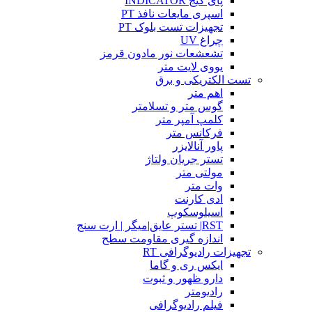
پای گیج INDICATOR
اسپری مایعات نافذ PT
تجهیزات تست بلوک PT
چراغ UV
تشعشعات نور مادون قرمز
یووی لایت متر
تست الکتریکی و برق
اهم متر
گوس متر و تسلامتر
کلمپ آمپر متر
فرکانس متر
پاور آنالایزر
تستر جریان ولتاژ
مولتی متر
وات متر
ادی کارنت
اسیلوسکوپ
RST| تستر عایق|میگر | ارت سنج
اندازه گیری مقاومت سطح
تجهیزات رادیوگرافی RT
ایکس ری و گاما
دارو ظهور و ثبوت
رادیومتر
فیلم رادیوگرافی