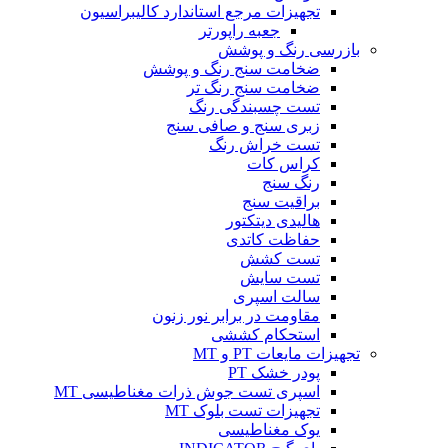
تجهیزات مرجع استاندارد کالیبراسیون
جعبه راپورتر
بازرسی رنگ و پوشش
ضخامت سنج رنگ و پوشش
ضخامت سنج رنگ تر
تست چسبندگی رنگ
زبری سنج و صافی سنج
تست خراش رنگ
کراس کات
رنگ سنج
براقیت سنج
هالیدی دیتکتور
حفاظت کاتدی
تست کشش
تست سایش
سالت اسپری
مقاومت در برابر نور زنون
استحکام کششی
تجهیزات مایعات PT و MT
پودر خشک PT
اسپری تست جوش ذرات مغناطیسی MT
تجهیزات تست بلوک MT
یوک مغناطیسی