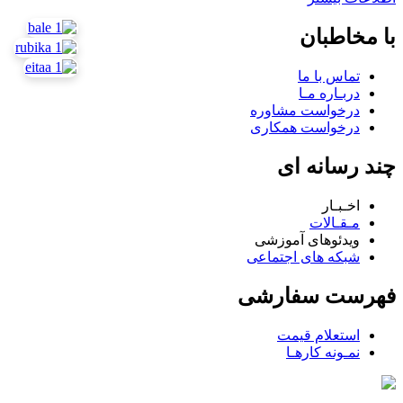
با مخاطبان
تماس با ما
دربـاره مـا
درخواست مشاوره
درخواست همکاری
چند رسانه ای
اخـبـار
مـقـالات
ویدئوهای آموزشی
شبکه های اجتماعی
فهرست سفارشی
استعلام قیمت
نمـونه کارهـا