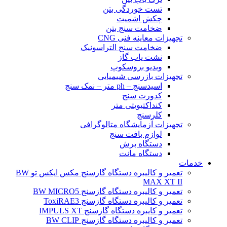
تست خوردگی بتن
چکش اشمیت
ضخامت سنج بتن
تجهیزات معاینه فنی CNG
ضخامت سنج التراسونیک
نشت یاب گاز
ویدیو بروسکوپ
تجهیزات بازرسی شیمیایی
اسیدسنج – ph متر – نمک سنج
کدورت سنج
کنداکتیویتی متر
کلرسنج
تجهیزات آزمایشگاه متالوگرافی
لوازم بافت سنج
دستگاه برش
دستگاه مانت
خدمات
تعمیر و کالیبره دستگاه گازسنج مکس ایکس تو BW
MAX XT II
تعمیر و کالیبره دستگاه گازسنج BW MICRO5
تعمیر و کالیبره دستگاه گازسنج ToxiRAE3
تعمیر و کایبره دستگاه گازسنج IMPULS XT
تعمیر و کالیبره دستگاه گازسنج BW CLIP