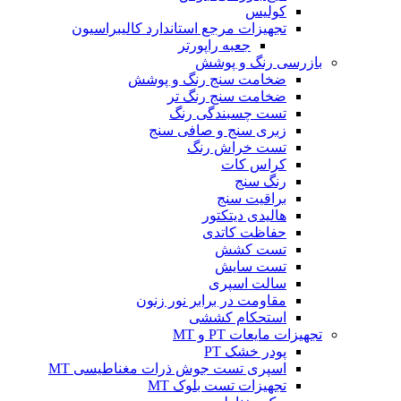
کولیس
تجهیزات مرجع استاندارد کالیبراسیون
جعبه راپورتر
بازرسی رنگ و پوشش
ضخامت سنج رنگ و پوشش
ضخامت سنج رنگ تر
تست چسبندگی رنگ
زبری سنج و صافی سنج
تست خراش رنگ
کراس کات
رنگ سنج
براقیت سنج
هالیدی دیتکتور
حفاظت کاتدی
تست کشش
تست سایش
سالت اسپری
مقاومت در برابر نور زنون
استحکام کششی
تجهیزات مایعات PT و MT
پودر خشک PT
اسپری تست جوش ذرات مغناطیسی MT
تجهیزات تست بلوک MT