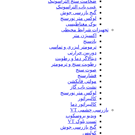
ضخامت سنج التراسونیک
عیب یاب التراسونیک
گیج بازرسی جوش
لوکس متر نورسنج
یوک مغناطیسی
تجهیزات شرایط محیطی
اکسیژن متر
بادسنج
ترمومتر لیزری و تماسی
دوربین حرارتی
دیتالاگر دما و رطوبت
رطوبت سنج و ترمومتر
صوت سنج
فشارسنج
مولتی فانکشن
نشت یاب گاز
لوکس متر نورسنج
کالیبراتور
کالیبراتور دما
بازرسی چشمی VT
ویدیو بروسکوپ
تست بلوک VT
گیج بازرسی جوش
کولیس