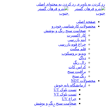
رد کردن به ناوبری
رد کردن به محتوای اصلی
صفحه اصلی
محصولات کارشناسی خودرو
ضخامت سنج رنگ و پوشش
کار اکسپرت
آینه بازرسی
چراغ قوه بازرسی
قلم مگنت
ویدیو بروسکوپ
دیاگ
رال رنگ
کراس کات
براقیت سنج
رنگ سنج
محصولات NDT
آزمایشگاه پایه جوش
تست بلوک UT
تست بلوک VT
چراغ UV
ضخامت سنج رنگ و پوشش