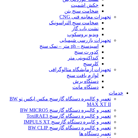
چکش اشمیت
ضخامت سنج بتن
تجهیزات معاینه فنی CNG
ضخامت سنج التراسونیک
نشت یاب گاز
ویدیو بروسکوپ
تجهیزات بازرسی شیمیایی
اسیدسنج – ph متر – نمک سنج
کدورت سنج
کنداکتیویتی متر
کلرسنج
تجهیزات آزمایشگاه متالوگرافی
لوازم بافت سنج
دستگاه برش
دستگاه مانت
خدمات
تعمیر و کالیبره دستگاه گازسنج مکس ایکس تو BW
MAX XT II
تعمیر و کالیبره دستگاه گازسنج BW MICRO5
تعمیر و کالیبره دستگاه گازسنج ToxiRAE3
تعمیر و کایبره دستگاه گازسنج IMPULS XT
تعمیر و کالیبره دستگاه گازسنج BW CLIP
تعمیر دستگاه ها