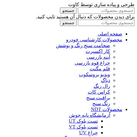
طرحی و پیاده سازی توسط کاوت
جستجو
برای دیدن محصولات که دنبال آن هستید تایپ کنید.
جستجو
صفحه اصلی
محصولات کارشناسی خودرو
ضخامت سنج رنگ و پوشش
کار اکسپرت
آینه بازرسی
چراغ قوه بازرسی
قلم مگنت
ویدیو بروسکوپ
دیاگ
رال رنگ
کراس کات
براقیت سنج
رنگ سنج
محصولات NDT
آزمایشگاه پایه جوش
تست بلوک UT
تست بلوک VT
چراغ UV