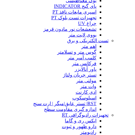
یوک مغناطیسی
پای گیج INDICATOR
اسپری مایعات نافذ PT
تجهیزات تست بلوک PT
چراغ UV
تشعشعات نور مادون قرمز
یووی لایت متر
تست الکتریکی و برق
اهم متر
گوس متر و تسلامتر
کلمپ آمپر متر
فرکانس متر
پاور آنالایزر
تستر جریان ولتاژ
مولتی متر
وات متر
ادی کارنت
اسیلوسکوپ
RST| تستر عایق|میگر | ارت سنج
اندازه گیری مقاومت سطح
تجهیزات رادیوگرافی RT
ایکس ری و گاما
دارو ظهور و ثبوت
رادیومتر