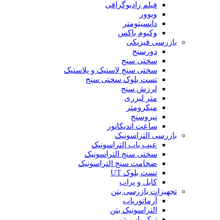
فیلم رادیوگرافی
ویوور
دانسیتومتر
وکیوم باکس
بازرسی فیزیکی
دورسنج
سختی سنج
سختی سنج لاستیک و پلاستیک
تست بلوک سختی سنج
لرزش سنج
متر لیزری
میکرومتر
نیروسنج
ساعت اندیکاتور
بازرسی التراسونیک
عیب یاب التراسونیک
سختی سنج التراسونیک
ضخامت سنج التراسونیک
تست بلوک UT
کابل و پراب
تجهیزات بازرسی بتن
آرماتوریاب
التراسونیک بتن
ترک یاب بتن