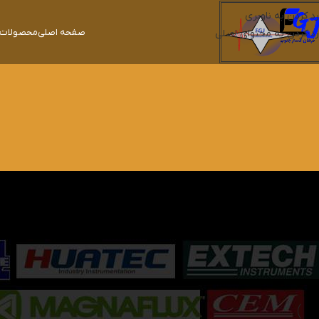
رد کردن به ناوبری
صفحه اصلی
محصولات ک
رد کردن به محتوای اصلی
خانه
محصولات برچسب خورده “KTR-1”
نمایش
9
24
36