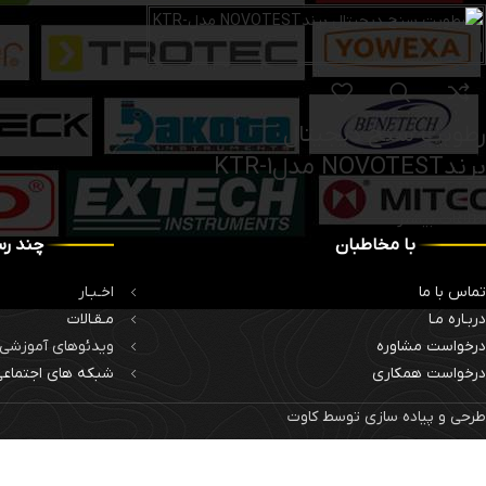
رطوبت سنج دیجیتال
برندNOVOTEST مدلKTR-1
اطلاعات بیشتر
با مخاطبان
چند رس
تماس با ما
اخـبـار
دربـاره مـا
مـقـالات
درخواست مشاوره
ویدئوهای آموزشی
درخواست همکاری
شبکه های اجتماع
طرحی و پیاده سازی توسط کاوت