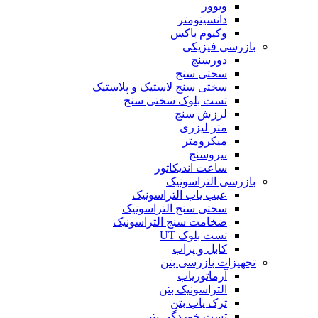
ویوور
دانسیتومتر
وکیوم باکس
بازرسی فیزیکی
دورسنج
سختی سنج
سختی سنج لاستیک و پلاستیک
تست بلوک سختی سنج
لرزش سنج
متر لیزری
میکرومتر
نیروسنج
ساعت اندیکاتور
بازرسی التراسونیک
عیب یاب التراسونیک
سختی سنج التراسونیک
ضخامت سنج التراسونیک
تست بلوک UT
کابل و پراب
تجهیزات بازرسی بتن
آرماتوریاب
التراسونیک بتن
ترک یاب بتن
تست خوردگی بتن