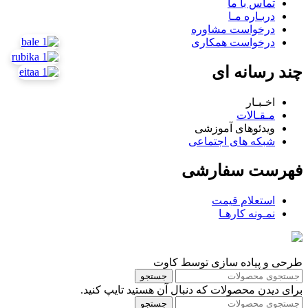
تماس با ما
دربـاره مـا
درخواست مشاوره
درخواست همکاری
چند رسانه ای
اخـبـار
مـقـالات
ویدئوهای آموزشی
شبکه های اجتماعی
فهرست سفارشی
استعلام قیمت
نمـونه کارهـا
طرحی و پیاده سازی توسط کاوت
جستجو
برای دیدن محصولات که دنبال آن هستید تایپ کنید.
جستجو