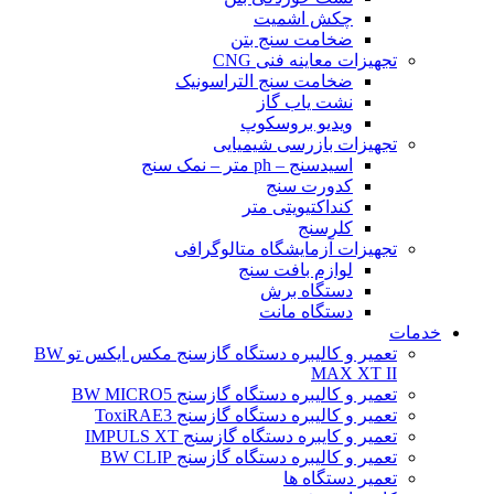
چکش اشمیت
ضخامت سنج بتن
تجهیزات معاینه فنی CNG
ضخامت سنج التراسونیک
نشت یاب گاز
ویدیو بروسکوپ
تجهیزات بازرسی شیمیایی
اسیدسنج – ph متر – نمک سنج
کدورت سنج
کنداکتیویتی متر
کلرسنج
تجهیزات آزمایشگاه متالوگرافی
لوازم بافت سنج
دستگاه برش
دستگاه مانت
خدمات
تعمیر و کالیبره دستگاه گازسنج مکس ایکس تو BW
MAX XT II
تعمیر و کالیبره دستگاه گازسنج BW MICRO5
تعمیر و کالیبره دستگاه گازسنج ToxiRAE3
تعمیر و کایبره دستگاه گازسنج IMPULS XT
تعمیر و کالیبره دستگاه گازسنج BW CLIP
تعمیر دستگاه ها