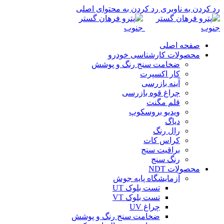
رد کردن به ناوبری
رد کردن به محتوای اصلی
صفحه اصلی
محصولات کارشناسی خودرو
ضخامت سنج رنگ و پوشش
کار اکسپرت
آینه بازرسی
چراغ قوه بازرسی
قلم مگنت
ویدیو بروسکوپ
دیاگ
رال رنگ
کراس کات
براقیت سنج
رنگ سنج
محصولات NDT
آزمایشگاه پایه جوش
تست بلوک UT
تست بلوک VT
چراغ UV
ضخامت سنج رنگ و پوشش