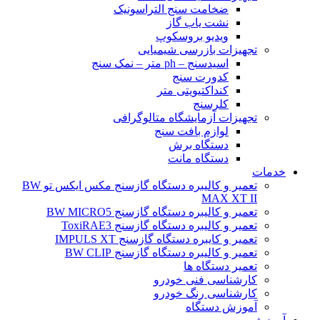
ضخامت سنج التراسونیک
نشت یاب گاز
ویدیو بروسکوپ
تجهیزات بازرسی شیمیایی
اسیدسنج – ph متر – نمک سنج
کدورت سنج
کنداکتیویتی متر
کلرسنج
تجهیزات آزمایشگاه متالوگرافی
لوازم بافت سنج
دستگاه برش
دستگاه مانت
خدمات
تعمیر و کالیبره دستگاه گازسنج مکس ایکس تو BW
MAX XT II
تعمیر و کالیبره دستگاه گازسنج BW MICRO5
تعمیر و کالیبره دستگاه گازسنج ToxiRAE3
تعمیر و کایبره دستگاه گازسنج IMPULS XT
تعمیر و کالیبره دستگاه گازسنج BW CLIP
تعمیر دستگاه ها
کارشناسی فنی خودرو
کارشناسی رنگ خودرو
آموزش دستگاه