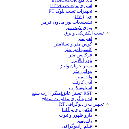
پای گیج INDICATOR
اسپری مایعات نافذ PT
تجهیزات تست بلوک PT
چراغ UV
تشعشعات نور مادون قرمز
یووی لایت متر
تست الکتریکی و برق
اهم متر
گوس متر و تسلامتر
کلمپ آمپر متر
فرکانس متر
پاور آنالایزر
تستر جریان ولتاژ
مولتی متر
وات متر
ادی کارنت
اسیلوسکوپ
RST| تستر عایق|میگر | ارت سنج
اندازه گیری مقاومت سطح
تجهیزات رادیوگرافی RT
ایکس ری و گاما
دارو ظهور و ثبوت
رادیومتر
فیلم رادیوگرافی