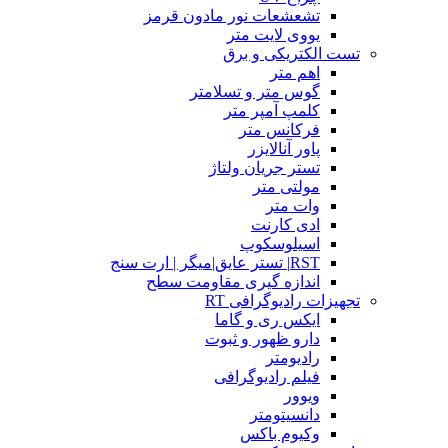
تشعشعات نور مادون قرمز
یووی لایت متر
تست الکتریکی و برق
اهم متر
گوس متر و تسلامتر
کلمپ آمپر متر
فرکانس متر
پاور آنالایزر
تستر جریان ولتاژ
مولتی متر
وات متر
ادی کارنت
اسیلوسکوپ
RST| تستر عایق|میگر | ارت سنج
اندازه گیری مقاومت سطح
تجهیزات رادیوگرافی RT
ایکس ری و گاما
دارو ظهور و ثبوت
رادیومتر
فیلم رادیوگرافی
ویوور
دانسیتومتر
وکیوم باکس