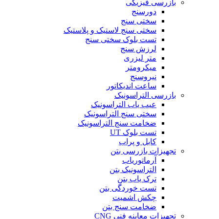
بازرسی فیزیکی
دورسنج
سختی سنج
سختی سنج لاستیک و پلاستیک
تست بلوک سختی سنج
لرزش سنج
متر لیزری
میکرومتر
نیروسنج
ساعت اندیکاتور
بازرسی التراسونیک
عیب یاب التراسونیک
سختی سنج التراسونیک
ضخامت سنج التراسونیک
تست بلوک UT
کابل و پراب
تجهیزات بازرسی بتن
آرماتوریاب
التراسونیک بتن
ترک یاب بتن
تست خوردگی بتن
چکش اشمیت
ضخامت سنج بتن
تجهیزات معاینه فنی CNG