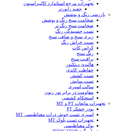
تجهیزات مرجع استاندارد کالیبراسیون
جعبه راپورتر
بازرسی رنگ و پوشش
ضخامت سنج رنگ و پوشش
ضخامت سنج رنگ تر
تست چسبندگی رنگ
زبری سنج و صافی سنج
تست خراش رنگ
کراس کات
رنگ سنج
براقیت سنج
هالیدی دیتکتور
حفاظت کاتدی
تست کشش
تست سایش
سالت اسپری
مقاومت در برابر نور زنون
استحکام کششی
تجهیزات مایعات PT و MT
پودر خشک PT
اسپری تست جوش ذرات مغناطیسی MT
تجهیزات تست بلوک MT
یوک مغناطیسی