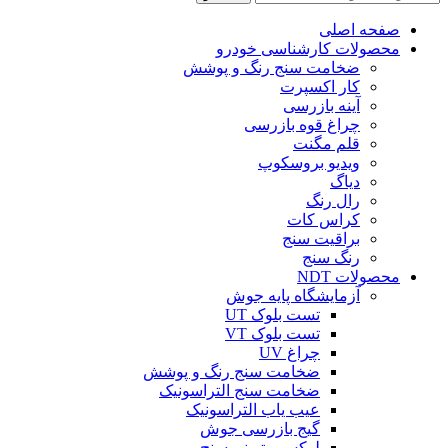
صفحه اصلی
محصولات کارشناسی خودرو
ضخامت سنج رنگ و پوشش
کار اکسپرت
آینه بازرسی
چراغ قوه بازرسی
قلم مگنت
ویدیو بروسکوپ
دیاگ
رال رنگ
کراس کات
براقیت سنج
رنگ سنج
محصولات NDT
آزمایشگاه پایه جوش
تست بلوک UT
تست بلوک VT
چراغ UV
ضخامت سنج رنگ و پوشش
ضخامت سنج التراسونیک
عیب یاب التراسونیک
گیج بازرسی جوش
لوکس متر نورسنج