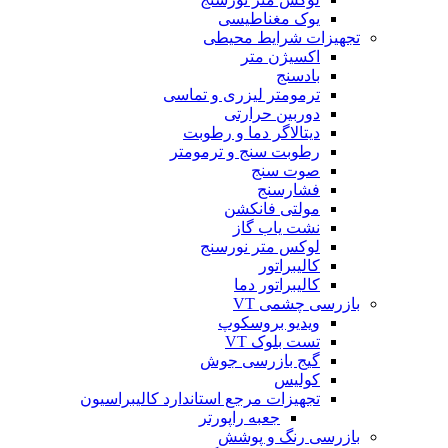
یوک مغناطیسی
تجهیزات شرایط محیطی
اکسیژن متر
بادسنج
ترمومتر لیزری و تماسی
دوربین حرارتی
دیتالاگر دما و رطوبت
رطوبت سنج و ترمومتر
صوت سنج
فشارسنج
مولتی فانکشن
نشت یاب گاز
لوکس متر نورسنج
کالیبراتور
کالیبراتور دما
بازرسی چشمی VT
ویدیو بروسکوپ
تست بلوک VT
گیج بازرسی جوش
کولیس
تجهیزات مرجع استاندارد کالیبراسیون
جعبه راپورتر
بازرسی رنگ و پوشش