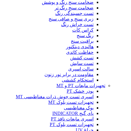
ضخامت سنج رنگ و پوشش
ضخامت سنج رنگ تر
تست چسبندگی رنگ
زبری سنج و صافی سنج
تست خراش رنگ
کراس کات
رنگ سنج
براقیت سنج
هالیدی دیتکتور
حفاظت کاتدی
تست کشش
تست سایش
سالت اسپری
مقاومت در برابر نور زنون
استحکام کششی
تجهیزات مایعات PT و MT
پودر خشک PT
اسپری تست جوش ذرات مغناطیسی MT
تجهیزات تست بلوک MT
یوک مغناطیسی
پای گیج INDICATOR
اسپری مایعات نافذ PT
تجهیزات تست بلوک PT
چراغ UV