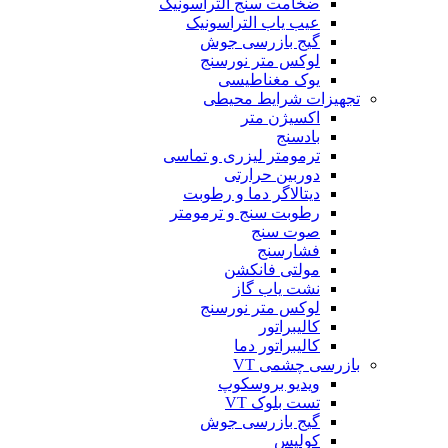
ضخامت سنج التراسونیک
عیب یاب التراسونیک
گیج بازرسی جوش
لوکس متر نورسنج
یوک مغناطیسی
تجهیزات شرایط محیطی
اکسیژن متر
بادسنج
ترمومتر لیزری و تماسی
دوربین حرارتی
دیتالاگر دما و رطوبت
رطوبت سنج و ترمومتر
صوت سنج
فشارسنج
مولتی فانکشن
نشت یاب گاز
لوکس متر نورسنج
کالیبراتور
کالیبراتور دما
بازرسی چشمی VT
ویدیو بروسکوپ
تست بلوک VT
گیج بازرسی جوش
کولیس