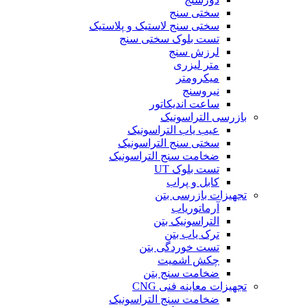
سختی سنج
سختی سنج لاستیک و پلاستیک
تست بلوک سختی سنج
لرزش سنج
متر لیزری
میکرومتر
نیروسنج
ساعت اندیکاتور
بازرسی التراسونیک
عیب یاب التراسونیک
سختی سنج التراسونیک
ضخامت سنج التراسونیک
تست بلوک UT
کابل و پراب
تجهیزات بازرسی بتن
آرماتوریاب
التراسونیک بتن
ترک یاب بتن
تست خوردگی بتن
چکش اشمیت
ضخامت سنج بتن
تجهیزات معاینه فنی CNG
ضخامت سنج التراسونیک