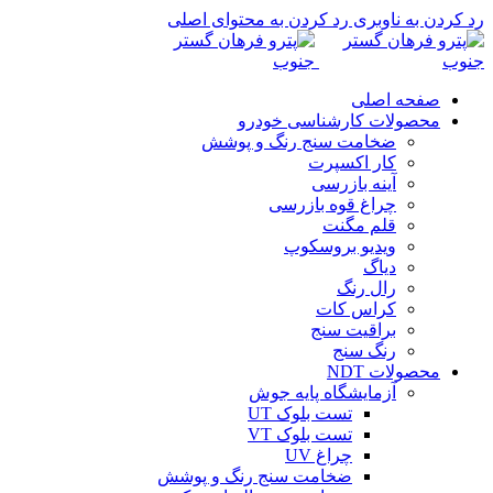
رد کردن به ناوبری
رد کردن به محتوای اصلی
صفحه اصلی
محصولات کارشناسی خودرو
ضخامت سنج رنگ و پوشش
کار اکسپرت
آینه بازرسی
چراغ قوه بازرسی
قلم مگنت
ویدیو بروسکوپ
دیاگ
رال رنگ
کراس کات
براقیت سنج
رنگ سنج
محصولات NDT
آزمایشگاه پایه جوش
تست بلوک UT
تست بلوک VT
چراغ UV
ضخامت سنج رنگ و پوشش