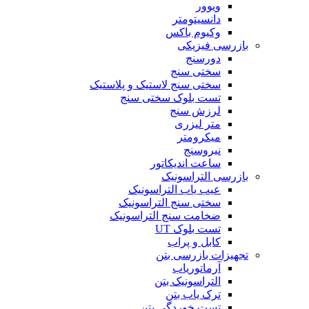
ویوور
دانسیتومتر
وکیوم باکس
بازرسی فیزیکی
دورسنج
سختی سنج
سختی سنج لاستیک و پلاستیک
تست بلوک سختی سنج
لرزش سنج
متر لیزری
میکرومتر
نیروسنج
ساعت اندیکاتور
بازرسی التراسونیک
عیب یاب التراسونیک
سختی سنج التراسونیک
ضخامت سنج التراسونیک
تست بلوک UT
کابل و پراب
تجهیزات بازرسی بتن
آرماتوریاب
التراسونیک بتن
ترک یاب بتن
تست خوردگی بتن