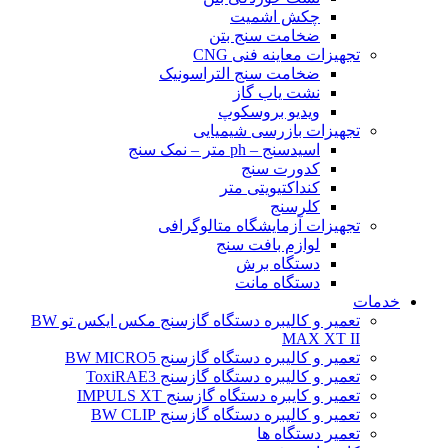
چکش اشمیت
ضخامت سنج بتن
تجهیزات معاینه فنی CNG
ضخامت سنج التراسونیک
نشت یاب گاز
ویدیو بروسکوپ
تجهیزات بازرسی شیمیایی
اسیدسنج – ph متر – نمک سنج
کدورت سنج
کنداکتیویتی متر
کلرسنج
تجهیزات آزمایشگاه متالوگرافی
لوازم بافت سنج
دستگاه برش
دستگاه مانت
خدمات
تعمیر و کالیبره دستگاه گازسنج مکس ایکس تو BW
MAX XT II
تعمیر و کالیبره دستگاه گازسنج BW MICRO5
تعمیر و کالیبره دستگاه گازسنج ToxiRAE3
تعمیر و کایبره دستگاه گازسنج IMPULS XT
تعمیر و کالیبره دستگاه گازسنج BW CLIP
تعمیر دستگاه ها