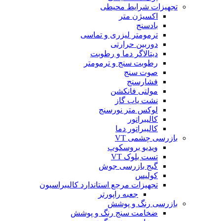
تجهیزات شرایط محیطی
اکسیژن متر
بادسنج
ترمومتر لیزری و تماسی
دوربین حرارتی
دیتالاگر دما و رطوبت
رطوبت سنج و ترمومتر
صوت سنج
فشارسنج
مولتی فانکشن
نشت یاب گاز
لوکس متر نورسنج
کالیبراتور
کالیبراتور دما
بازرسی چشمی VT
ویدیو بروسکوپ
تست بلوک VT
گیج بازرسی جوش
کولیس
تجهیزات مرجع استاندارد کالیبراسیون
جعبه راپورتر
بازرسی رنگ و پوشش
ضخامت سنج رنگ و پوشش