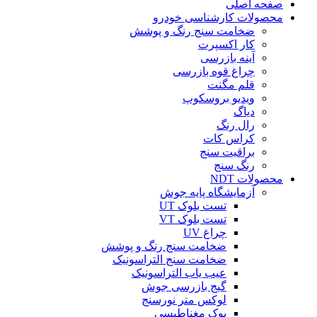
صفحه اصلی
محصولات کارشناسی خودرو
ضخامت سنج رنگ و پوشش
کار اکسپرت
آینه بازرسی
چراغ قوه بازرسی
قلم مگنت
ویدیو بروسکوپ
دیاگ
رال رنگ
کراس کات
براقیت سنج
رنگ سنج
محصولات NDT
آزمایشگاه پایه جوش
تست بلوک UT
تست بلوک VT
چراغ UV
ضخامت سنج رنگ و پوشش
ضخامت سنج التراسونیک
عیب یاب التراسونیک
گیج بازرسی جوش
لوکس متر نورسنج
یوک مغناطیسی