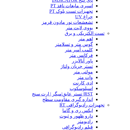
پای گیج INDICATOR
اسپری مایعات نافذ PT
تجهیزات تست بلوک PT
چراغ UV
تشعشعات نور مادون قرمز
یووی لایت متر
تست الکتریکی و برق
اهم متر
گوس متر و تسلامتر
کلمپ آمپر متر
فرکانس متر
پاور آنالایزر
تستر جریان ولتاژ
مولتی متر
وات متر
ادی کارنت
اسیلوسکوپ
RST| تستر عایق|میگر | ارت سنج
اندازه گیری مقاومت سطح
تجهیزات رادیوگرافی RT
ایکس ری و گاما
دارو ظهور و ثبوت
رادیومتر
فیلم رادیوگرافی