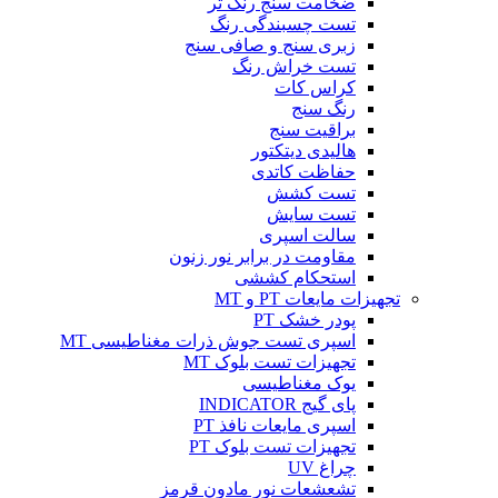
ضخامت سنج رنگ تر
تست چسبندگی رنگ
زبری سنج و صافی سنج
تست خراش رنگ
کراس کات
رنگ سنج
براقیت سنج
هالیدی دیتکتور
حفاظت کاتدی
تست کشش
تست سایش
سالت اسپری
مقاومت در برابر نور زنون
استحکام کششی
تجهیزات مایعات PT و MT
پودر خشک PT
اسپری تست جوش ذرات مغناطیسی MT
تجهیزات تست بلوک MT
یوک مغناطیسی
پای گیج INDICATOR
اسپری مایعات نافذ PT
تجهیزات تست بلوک PT
چراغ UV
تشعشعات نور مادون قرمز