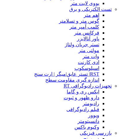
یووی لایت متر
تست الکتریکی و برق
اهم متر
گوس متر و تسلامتر
کلمپ آمپر متر
فرکانس متر
پاور آنالایزر
تستر جریان ولتاژ
مولتی متر
وات متر
ادی کارنت
اسیلوسکوپ
RST| تستر عایق|میگر | ارت سنج
اندازه گیری مقاومت سطح
تجهیزات رادیوگرافی RT
ایکس ری و گاما
دارو ظهور و ثبوت
رادیومتر
فیلم رادیوگرافی
ویوور
دانسیتومتر
وکیوم باکس
بازرسی فیزیکی
دورسنج