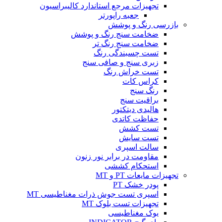
تجهیزات مرجع استاندارد کالیبراسیون
جعبه راپورتر
بازرسی رنگ و پوشش
ضخامت سنج رنگ و پوشش
ضخامت سنج رنگ تر
تست چسبندگی رنگ
زبری سنج و صافی سنج
تست خراش رنگ
کراس کات
رنگ سنج
براقیت سنج
هالیدی دیتکتور
حفاظت کاتدی
تست کشش
تست سایش
سالت اسپری
مقاومت در برابر نور زنون
استحکام کششی
تجهیزات مایعات PT و MT
پودر خشک PT
اسپری تست جوش ذرات مغناطیسی MT
تجهیزات تست بلوک MT
یوک مغناطیسی