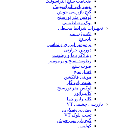
ضخامت سنج التراسونیک
عیب یاب التراسونیک
گیج بازرسی جوش
لوکس متر نورسنج
یوک مغناطیسی
تجهیزات شرایط محیطی
اکسیژن متر
بادسنج
ترمومتر لیزری و تماسی
دوربین حرارتی
دیتالاگر دما و رطوبت
رطوبت سنج و ترمومتر
صوت سنج
فشارسنج
مولتی فانکشن
نشت یاب گاز
لوکس متر نورسنج
کالیبراتور
کالیبراتور دما
بازرسی چشمی VT
ویدیو بروسکوپ
تست بلوک VT
گیج بازرسی جوش
کولیس