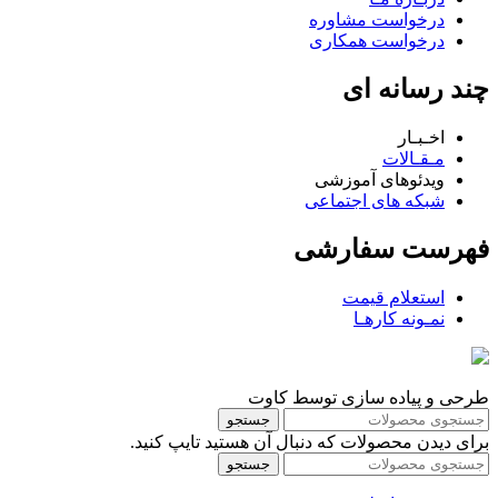
درخواست مشاوره
درخواست همکاری
چند رسانه ای
اخـبـار
مـقـالات
ویدئوهای آموزشی
شبکه های اجتماعی
فهرست سفارشی
استعلام قیمت
نمـونه کارهـا
طرحی و پیاده سازی توسط کاوت
جستجو
برای دیدن محصولات که دنبال آن هستید تایپ کنید.
جستجو