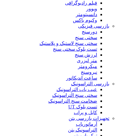
فیلم رادیوگرافی
ویوور
دانسیتومتر
وکیوم باکس
بازرسی فیزیکی
دورسنج
سختی سنج
سختی سنج لاستیک و پلاستیک
تست بلوک سختی سنج
لرزش سنج
متر لیزری
میکرومتر
نیروسنج
ساعت اندیکاتور
بازرسی التراسونیک
عیب یاب التراسونیک
سختی سنج التراسونیک
ضخامت سنج التراسونیک
تست بلوک UT
کابل و پراب
تجهیزات بازرسی بتن
آرماتوریاب
التراسونیک بتن
ترک یاب بتن