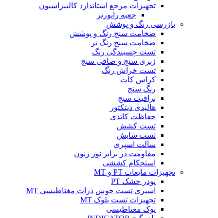
تجهیزات مرجع استاندارد کالیبراسیون
جعبه راپورتر
بازرسی رنگ و پوشش
ضخامت سنج رنگ و پوشش
ضخامت سنج رنگ تر
تست چسبندگی رنگ
زبری سنج و صافی سنج
تست خراش رنگ
کراس کات
رنگ سنج
براقیت سنج
هالیدی دیتکتور
حفاظت کاتدی
تست کشش
تست سایش
سالت اسپری
مقاومت در برابر نور زنون
استحکام کششی
تجهیزات مایعات PT و MT
پودر خشک PT
اسپری تست جوش ذرات مغناطیسی MT
تجهیزات تست بلوک MT
یوک مغناطیسی