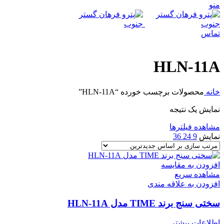
منو
تماس
HLN-11A
خانه
محصولات برچسب خورده “HLN-11A”
نمایش یک نتیجه
مشاهده فیلترها
نمایش
9
24
36
افزودن به مقایسه
مشاهده سریع
افزودن به علاقه مندی
سختی سنج برند TIME مدل HLN-11A
اطلاعات بیشتر