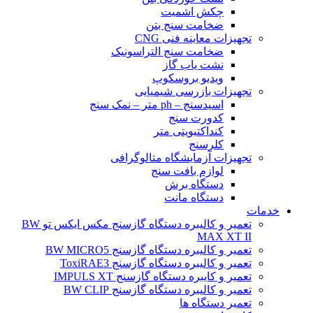
چکش اشمیت
ضخامت سنج بتن
تجهیزات معاینه فنی CNG
ضخامت سنج التراسونیک
نشت یاب گاز
ویدیو بروسکوپ
تجهیزات بازرسی شیمیایی
اسیدسنج – ph متر – نمک سنج
کدورت سنج
کنداکتیویتی متر
کلرسنج
تجهیزات آزمایشگاه متالوگرافی
لوازم بافت سنج
دستگاه برش
دستگاه مانت
خدمات
تعمیر و کالیبره دستگاه گازسنج مکس ایکس تو BW
MAX XT II
تعمیر و کالیبره دستگاه گازسنج BW MICRO5
تعمیر و کالیبره دستگاه گازسنج ToxiRAE3
تعمیر و کایبره دستگاه گازسنج IMPULS XT
تعمیر و کالیبره دستگاه گازسنج BW CLIP
تعمیر دستگاه ها