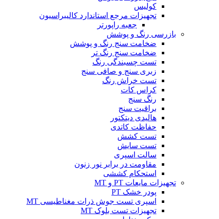
کولیس
تجهیزات مرجع استاندارد کالیبراسیون
جعبه راپورتر
بازرسی رنگ و پوشش
ضخامت سنج رنگ و پوشش
ضخامت سنج رنگ تر
تست چسبندگی رنگ
زبری سنج و صافی سنج
تست خراش رنگ
کراس کات
رنگ سنج
براقیت سنج
هالیدی دیتکتور
حفاظت کاتدی
تست کشش
تست سایش
سالت اسپری
مقاومت در برابر نور زنون
استحکام کششی
تجهیزات مایعات PT و MT
پودر خشک PT
اسپری تست جوش ذرات مغناطیسی MT
تجهیزات تست بلوک MT