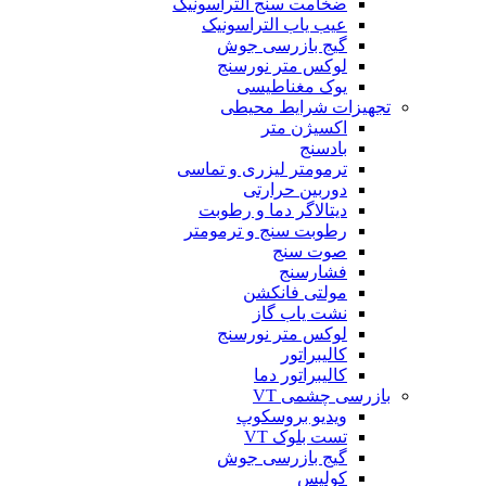
ضخامت سنج التراسونیک
عیب یاب التراسونیک
گیج بازرسی جوش
لوکس متر نورسنج
یوک مغناطیسی
تجهیزات شرایط محیطی
اکسیژن متر
بادسنج
ترمومتر لیزری و تماسی
دوربین حرارتی
دیتالاگر دما و رطوبت
رطوبت سنج و ترمومتر
صوت سنج
فشارسنج
مولتی فانکشن
نشت یاب گاز
لوکس متر نورسنج
کالیبراتور
کالیبراتور دما
بازرسی چشمی VT
ویدیو بروسکوپ
تست بلوک VT
گیج بازرسی جوش
کولیس