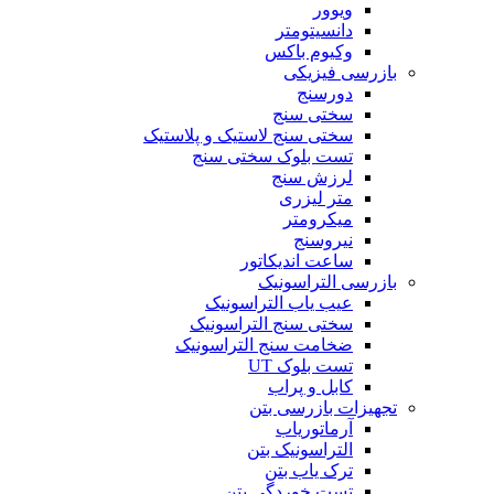
ویوور
دانسیتومتر
وکیوم باکس
بازرسی فیزیکی
دورسنج
سختی سنج
سختی سنج لاستیک و پلاستیک
تست بلوک سختی سنج
لرزش سنج
متر لیزری
میکرومتر
نیروسنج
ساعت اندیکاتور
بازرسی التراسونیک
عیب یاب التراسونیک
سختی سنج التراسونیک
ضخامت سنج التراسونیک
تست بلوک UT
کابل و پراب
تجهیزات بازرسی بتن
آرماتوریاب
التراسونیک بتن
ترک یاب بتن
تست خوردگی بتن