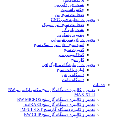
تست خوردگی بتن
چکش اشمیت
ضخامت سنج بتن
تجهیزات معاینه فنی CNG
ضخامت سنج التراسونیک
نشت یاب گاز
ویدیو بروسکوپ
تجهیزات بازرسی شیمیایی
اسیدسنج – ph متر – نمک سنج
کدورت سنج
کنداکتیویتی متر
کلرسنج
تجهیزات آزمایشگاه متالوگرافی
لوازم بافت سنج
دستگاه برش
دستگاه مانت
خدمات
تعمیر و کالیبره دستگاه گازسنج مکس ایکس تو BW
MAX XT II
تعمیر و کالیبره دستگاه گازسنج BW MICRO5
تعمیر و کالیبره دستگاه گازسنج ToxiRAE3
تعمیر و کایبره دستگاه گازسنج IMPULS XT
تعمیر و کالیبره دستگاه گازسنج BW CLIP