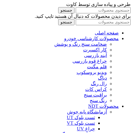
طرحی و پیاده سازی توسط کاوت
جستجو
برای دیدن محصولات که دنبال آن هستید تایپ کنید.
جستجو
صفحه اصلی
محصولات کارشناسی خودرو
ضخامت سنج رنگ و پوشش
کار اکسپرت
آینه بازرسی
چراغ قوه بازرسی
قلم مگنت
ویدیو بروسکوپ
دیاگ
رال رنگ
کراس کات
براقیت سنج
رنگ سنج
محصولات NDT
آزمایشگاه پایه جوش
تست بلوک UT
تست بلوک VT
چراغ UV