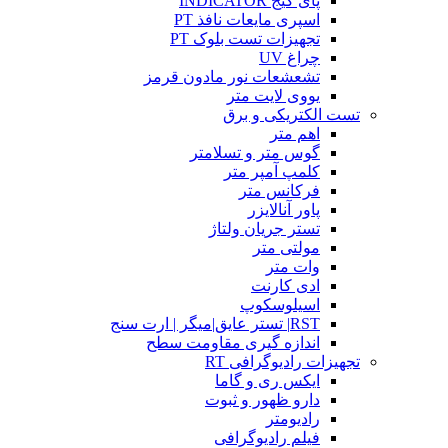
پای گیج INDICATOR
اسپری مایعات نافذ PT
تجهیزات تست بلوک PT
چراغ UV
تشعشعات نور مادون قرمز
یووی لایت متر
تست الکتریکی و برق
اهم متر
گوس متر و تسلامتر
کلمپ آمپر متر
فرکانس متر
پاور آنالایزر
تستر جریان ولتاژ
مولتی متر
وات متر
ادی کارنت
اسیلوسکوپ
RST| تستر عایق|میگر | ارت سنج
اندازه گیری مقاومت سطح
تجهیزات رادیوگرافی RT
ایکس ری و گاما
دارو ظهور و ثبوت
رادیومتر
فیلم رادیوگرافی