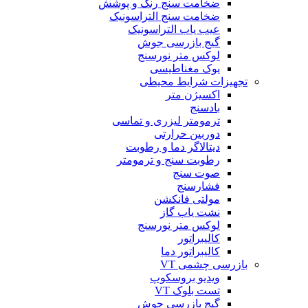
ضخامت سنج رنگ و پوشش
ضخامت سنج التراسونیک
عیب یاب التراسونیک
گیج بازرسی جوش
لوکس متر نورسنج
یوک مغناطیسی
تجهیزات شرایط محیطی
اکسیژن متر
بادسنج
ترمومتر لیزری و تماسی
دوربین حرارتی
دیتالاگر دما و رطوبت
رطوبت سنج و ترمومتر
صوت سنج
فشارسنج
مولتی فانکشن
نشت یاب گاز
لوکس متر نورسنج
کالیبراتور
کالیبراتور دما
بازرسی چشمی VT
ویدیو بروسکوپ
تست بلوک VT
گیج بازرسی جوش