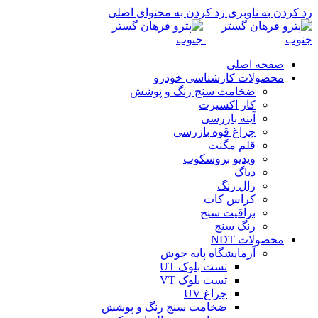
رد کردن به ناوبری
رد کردن به محتوای اصلی
صفحه اصلی
محصولات کارشناسی خودرو
ضخامت سنج رنگ و پوشش
کار اکسپرت
آینه بازرسی
چراغ قوه بازرسی
قلم مگنت
ویدیو بروسکوپ
دیاگ
رال رنگ
کراس کات
براقیت سنج
رنگ سنج
محصولات NDT
آزمایشگاه پایه جوش
تست بلوک UT
تست بلوک VT
چراغ UV
ضخامت سنج رنگ و پوشش