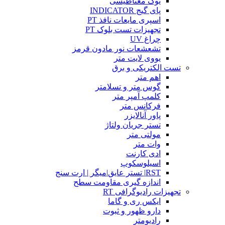
یوک مغناطیسی
پای گیج INDICATOR
اسپری مایعات نافذ PT
تجهیزات تست بلوک PT
چراغ UV
تشعشعات نور مادون قرمز
یووی لایت متر
تست الکتریکی و برق
اهم متر
گوس متر و تسلامتر
کلمپ آمپر متر
فرکانس متر
پاور آنالایزر
تستر جریان ولتاژ
مولتی متر
وات متر
ادی کارنت
اسیلوسکوپ
RST| تستر عایق|میگر | ارت سنج
اندازه گیری مقاومت سطح
تجهیزات رادیوگرافی RT
ایکس ری و گاما
دارو ظهور و ثبوت
رادیومتر