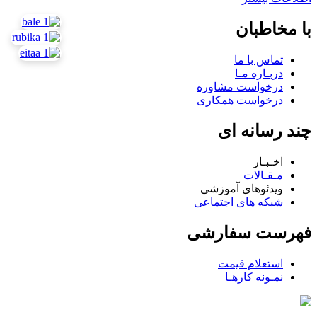
با مخاطبان
تماس با ما
دربـاره مـا
درخواست مشاوره
درخواست همکاری
چند رسانه ای
اخـبـار
مـقـالات
ویدئوهای آموزشی
شبکه های اجتماعی
فهرست سفارشی
استعلام قیمت
نمـونه کارهـا