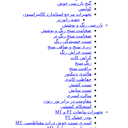
گیج بازرسی جوش
کولیس
تجهیزات مرجع استاندارد کالیبراسیون
جعبه راپورتر
بازرسی رنگ و پوشش
ضخامت سنج رنگ و پوشش
ضخامت سنج رنگ تر
تست چسبندگی رنگ
زبری سنج و صافی سنج
تست خراش رنگ
کراس کات
رنگ سنج
براقیت سنج
هالیدی دیتکتور
حفاظت کاتدی
تست کشش
تست سایش
سالت اسپری
مقاومت در برابر نور زنون
استحکام کششی
تجهیزات مایعات PT و MT
پودر خشک PT
اسپری تست جوش ذرات مغناطیسی MT