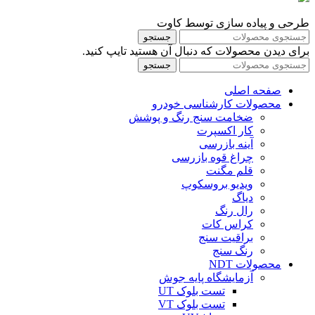
طرحی و پیاده سازی توسط کاوت
جستجو
برای دیدن محصولات که دنبال آن هستید تایپ کنید.
جستجو
صفحه اصلی
محصولات کارشناسی خودرو
ضخامت سنج رنگ و پوشش
کار اکسپرت
آینه بازرسی
چراغ قوه بازرسی
قلم مگنت
ویدیو بروسکوپ
دیاگ
رال رنگ
کراس کات
براقیت سنج
رنگ سنج
محصولات NDT
آزمایشگاه پایه جوش
تست بلوک UT
تست بلوک VT