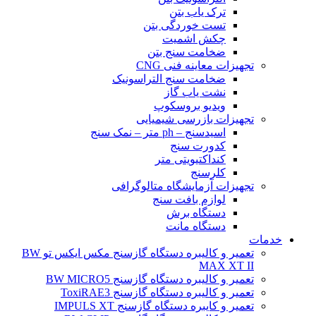
ترک یاب بتن
تست خوردگی بتن
چکش اشمیت
ضخامت سنج بتن
تجهیزات معاینه فنی CNG
ضخامت سنج التراسونیک
نشت یاب گاز
ویدیو بروسکوپ
تجهیزات بازرسی شیمیایی
اسیدسنج – ph متر – نمک سنج
کدورت سنج
کنداکتیویتی متر
کلرسنج
تجهیزات آزمایشگاه متالوگرافی
لوازم بافت سنج
دستگاه برش
دستگاه مانت
خدمات
تعمیر و کالیبره دستگاه گازسنج مکس ایکس تو BW
MAX XT II
تعمیر و کالیبره دستگاه گازسنج BW MICRO5
تعمیر و کالیبره دستگاه گازسنج ToxiRAE3
تعمیر و کایبره دستگاه گازسنج IMPULS XT