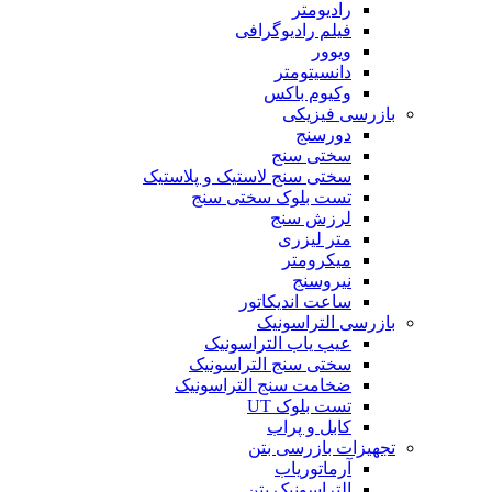
رادیومتر
فیلم رادیوگرافی
ویوور
دانسیتومتر
وکیوم باکس
بازرسی فیزیکی
دورسنج
سختی سنج
سختی سنج لاستیک و پلاستیک
تست بلوک سختی سنج
لرزش سنج
متر لیزری
میکرومتر
نیروسنج
ساعت اندیکاتور
بازرسی التراسونیک
عیب یاب التراسونیک
سختی سنج التراسونیک
ضخامت سنج التراسونیک
تست بلوک UT
کابل و پراب
تجهیزات بازرسی بتن
آرماتوریاب
التراسونیک بتن