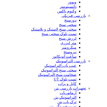
ویوور
دانسیتومتر
وکیوم باکس
بازرسی فیزیکی
دورسنج
سختی سنج
سختی سنج لاستیک و پلاستیک
تست بلوک سختی سنج
لرزش سنج
متر لیزری
میکرومتر
نیروسنج
ساعت اندیکاتور
بازرسی التراسونیک
عیب یاب التراسونیک
سختی سنج التراسونیک
ضخامت سنج التراسونیک
تست بلوک UT
کابل و پراب
تجهیزات بازرسی بتن
آرماتوریاب
التراسونیک بتن
ترک یاب بتن
تست خوردگی بتن