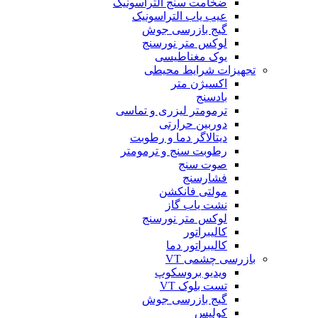
ضخامت سنج التراسونیک
عیب یاب التراسونیک
گیج بازرسی جوش
لوکس متر نورسنج
یوک مغناطیسی
تجهیزات شرایط محیطی
اکسیژن متر
بادسنج
ترمومتر لیزری و تماسی
دوربین حرارتی
دیتالاگر دما و رطوبت
رطوبت سنج و ترمومتر
صوت سنج
فشارسنج
مولتی فانکشن
نشت یاب گاز
لوکس متر نورسنج
کالیبراتور
کالیبراتور دما
بازرسی چشمی VT
ویدیو بروسکوپ
تست بلوک VT
گیج بازرسی جوش
کولیس