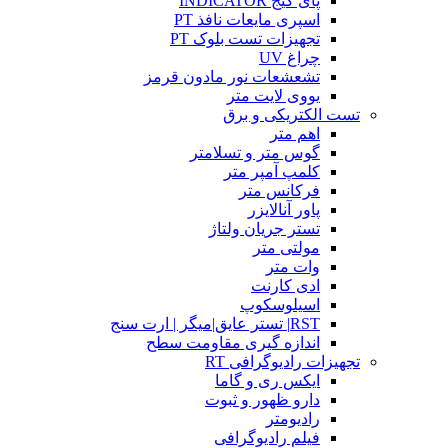
پای گیج INDICATOR
اسپری مایعات نافذ PT
تجهیزات تست بلوک PT
چراغ UV
تشعشعات نور مادون قرمز
یووی لایت متر
تست الکتریکی و برق
اهم متر
گوس متر و تسلامتر
کلمپ آمپر متر
فرکانس متر
پاور آنالایزر
تستر جریان ولتاژ
مولتی متر
وات متر
ادی کارنت
اسیلوسکوپ
RST| تستر عایق|میگر | ارت سنج
اندازه گیری مقاومت سطح
تجهیزات رادیوگرافی RT
ایکس ری و گاما
دارو ظهور و ثبوت
رادیومتر
فیلم رادیوگرافی