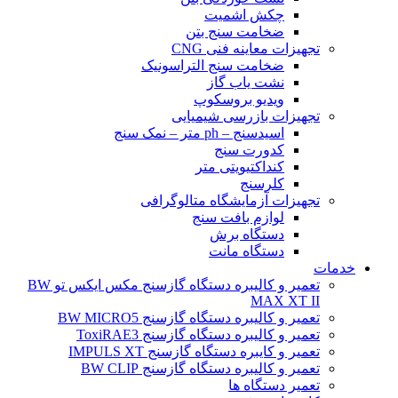
چکش اشمیت
ضخامت سنج بتن
تجهیزات معاینه فنی CNG
ضخامت سنج التراسونیک
نشت یاب گاز
ویدیو بروسکوپ
تجهیزات بازرسی شیمیایی
اسیدسنج – ph متر – نمک سنج
کدورت سنج
کنداکتیویتی متر
کلرسنج
تجهیزات آزمایشگاه متالوگرافی
لوازم بافت سنج
دستگاه برش
دستگاه مانت
خدمات
تعمیر و کالیبره دستگاه گازسنج مکس ایکس تو BW
MAX XT II
تعمیر و کالیبره دستگاه گازسنج BW MICRO5
تعمیر و کالیبره دستگاه گازسنج ToxiRAE3
تعمیر و کایبره دستگاه گازسنج IMPULS XT
تعمیر و کالیبره دستگاه گازسنج BW CLIP
تعمیر دستگاه ها