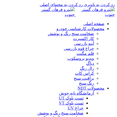
رد کردن به ناوبری
رد کردن به محتوای اصلی
صفحه اصلی
محصولات کارشناسی خودرو
ضخامت سنج رنگ و پوشش
کار اکسپرت
آینه بازرسی
چراغ قوه بازرسی
قلم مگنت
ویدیو بروسکوپ
دیاگ
رال رنگ
کراس کات
براقیت سنج
رنگ سنج
محصولات NDT
آزمایشگاه پایه جوش
تست بلوک UT
تست بلوک VT
چراغ UV
ضخامت سنج رنگ و پوشش