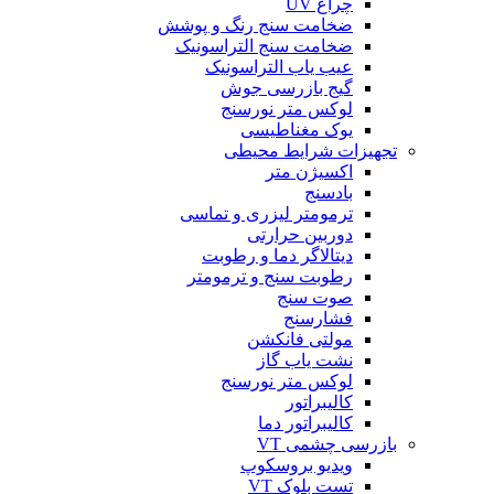
چراغ UV
ضخامت سنج رنگ و پوشش
ضخامت سنج التراسونیک
عیب یاب التراسونیک
گیج بازرسی جوش
لوکس متر نورسنج
یوک مغناطیسی
تجهیزات شرایط محیطی
اکسیژن متر
بادسنج
ترمومتر لیزری و تماسی
دوربین حرارتی
دیتالاگر دما و رطوبت
رطوبت سنج و ترمومتر
صوت سنج
فشارسنج
مولتی فانکشن
نشت یاب گاز
لوکس متر نورسنج
کالیبراتور
کالیبراتور دما
بازرسی چشمی VT
ویدیو بروسکوپ
تست بلوک VT