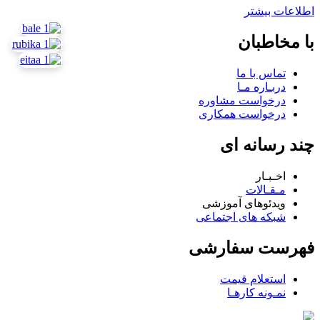
اطلاعات بیشتر
با مخاطبان
تماس با ما
دربـاره مـا
درخواست مشاوره
درخواست همکاری
چند رسانه ای
اخـبـار
مـقـالات
ویدئوهای آموزشی
شبکه های اجتماعی
فهرست سفارشی
استعلام قیمت
نمـونه کارهـا