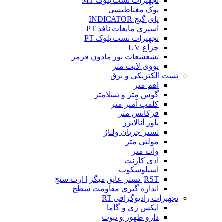
تجهیزات تست بلوک MT
یوک مغناطیسی
پای گیج INDICATOR
اسپری مایعات نافذ PT
تجهیزات تست بلوک PT
چراغ UV
تشعشعات نور مادون قرمز
یووی لایت متر
تست الکتریکی و برق
اهم متر
گوس متر و تسلامتر
کلمپ آمپر متر
فرکانس متر
پاور آنالایزر
تستر جریان ولتاژ
مولتی متر
وات متر
ادی کارنت
اسیلوسکوپ
RST| تستر عایق|میگر | ارت سنج
اندازه گیری مقاومت سطح
تجهیزات رادیوگرافی RT
ایکس ری و گاما
دارو ظهور و ثبوت