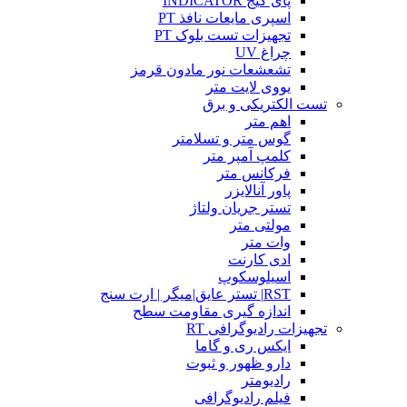
پای گیج INDICATOR
اسپری مایعات نافذ PT
تجهیزات تست بلوک PT
چراغ UV
تشعشعات نور مادون قرمز
یووی لایت متر
تست الکتریکی و برق
اهم متر
گوس متر و تسلامتر
کلمپ آمپر متر
فرکانس متر
پاور آنالایزر
تستر جریان ولتاژ
مولتی متر
وات متر
ادی کارنت
اسیلوسکوپ
RST| تستر عایق|میگر | ارت سنج
اندازه گیری مقاومت سطح
تجهیزات رادیوگرافی RT
ایکس ری و گاما
دارو ظهور و ثبوت
رادیومتر
فیلم رادیوگرافی