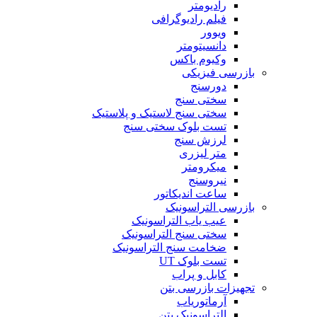
رادیومتر
فیلم رادیوگرافی
ویوور
دانسیتومتر
وکیوم باکس
بازرسی فیزیکی
دورسنج
سختی سنج
سختی سنج لاستیک و پلاستیک
تست بلوک سختی سنج
لرزش سنج
متر لیزری
میکرومتر
نیروسنج
ساعت اندیکاتور
بازرسی التراسونیک
عیب یاب التراسونیک
سختی سنج التراسونیک
ضخامت سنج التراسونیک
تست بلوک UT
کابل و پراب
تجهیزات بازرسی بتن
آرماتوریاب
التراسونیک بتن