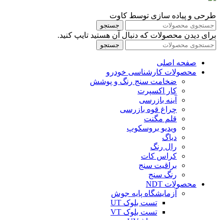
طرحی و پیاده سازی توسط کاوت
جستجو
برای دیدن محصولات که دنبال آن هستید تایپ کنید.
جستجو
صفحه اصلی
محصولات کارشناسی خودرو
ضخامت سنج رنگ و پوشش
کار اکسپرت
آینه بازرسی
چراغ قوه بازرسی
قلم مگنت
ویدیو بروسکوپ
دیاگ
رال رنگ
کراس کات
براقیت سنج
رنگ سنج
محصولات NDT
آزمایشگاه پایه جوش
تست بلوک UT
تست بلوک VT