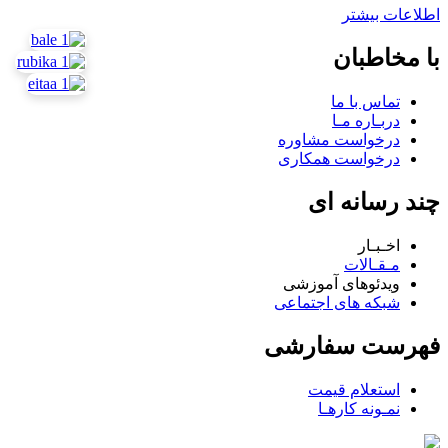
اطلاعات بیشتر
با مخاطبان
تماس با ما
دربـاره مـا
درخواست مشاوره
درخواست همکاری
چند رسانه ای
اخـبـار
مـقـالات
ویدئوهای آموزشی
شبکه های اجتماعی
فهرست سفارشی
استعلام قیمت
نمـونه کارهـا