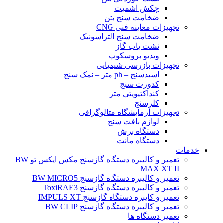
چکش اشمیت
ضخامت سنج بتن
تجهیزات معاینه فنی CNG
ضخامت سنج التراسونیک
نشت یاب گاز
ویدیو بروسکوپ
تجهیزات بازرسی شیمیایی
اسیدسنج – ph متر – نمک سنج
کدورت سنج
کنداکتیویتی متر
کلرسنج
تجهیزات آزمایشگاه متالوگرافی
لوازم بافت سنج
دستگاه برش
دستگاه مانت
خدمات
تعمیر و کالیبره دستگاه گازسنج مکس ایکس تو BW
MAX XT II
تعمیر و کالیبره دستگاه گازسنج BW MICRO5
تعمیر و کالیبره دستگاه گازسنج ToxiRAE3
تعمیر و کایبره دستگاه گازسنج IMPULS XT
تعمیر و کالیبره دستگاه گازسنج BW CLIP
تعمیر دستگاه ها