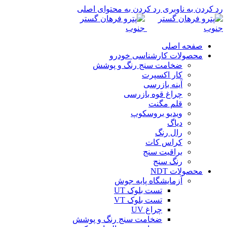
رد کردن به ناوبری
رد کردن به محتوای اصلی
صفحه اصلی
محصولات کارشناسی خودرو
ضخامت سنج رنگ و پوشش
کار اکسپرت
آینه بازرسی
چراغ قوه بازرسی
قلم مگنت
ویدیو بروسکوپ
دیاگ
رال رنگ
کراس کات
براقیت سنج
رنگ سنج
محصولات NDT
آزمایشگاه پایه جوش
تست بلوک UT
تست بلوک VT
چراغ UV
ضخامت سنج رنگ و پوشش