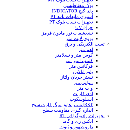
یوک مغناطیسی
پای گیج INDICATOR
اسپری مایعات نافذ PT
تجهیزات تست بلوک PT
چراغ UV
تشعشعات نور مادون قرمز
یووی لایت متر
تست الکتریکی و برق
اهم متر
گوس متر و تسلامتر
کلمپ آمپر متر
فرکانس متر
پاور آنالایزر
تستر جریان ولتاژ
مولتی متر
وات متر
ادی کارنت
اسیلوسکوپ
RST| تستر عایق|میگر | ارت سنج
اندازه گیری مقاومت سطح
تجهیزات رادیوگرافی RT
ایکس ری و گاما
دارو ظهور و ثبوت