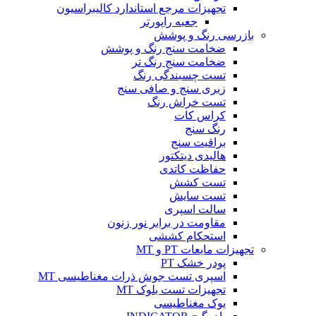
تجهیزات مرجع استاندارد کالیبراسیون
جعبه راپورتر
بازرسی رنگ و پوشش
ضخامت سنج رنگ و پوشش
ضخامت سنج رنگ تر
تست چسبندگی رنگ
زبری سنج و صافی سنج
تست خراش رنگ
کراس کات
رنگ سنج
براقیت سنج
هالیدی دیتکتور
حفاظت کاتدی
تست کشش
تست سایش
سالت اسپری
مقاومت در برابر نور زنون
استحکام کششی
تجهیزات مایعات PT و MT
پودر خشک PT
اسپری تست جوش ذرات مغناطیسی MT
تجهیزات تست بلوک MT
یوک مغناطیسی