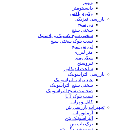
ویوور
دانسیتومتر
وکیوم باکس
بازرسی فیزیکی
دورسنج
سختی سنج
سختی سنج لاستیک و پلاستیک
تست بلوک سختی سنج
لرزش سنج
متر لیزری
میکرومتر
نیروسنج
ساعت اندیکاتور
بازرسی التراسونیک
عیب یاب التراسونیک
سختی سنج التراسونیک
ضخامت سنج التراسونیک
تست بلوک UT
کابل و پراب
تجهیزات بازرسی بتن
آرماتوریاب
التراسونیک بتن
ترک یاب بتن
تست خوردگی بتن