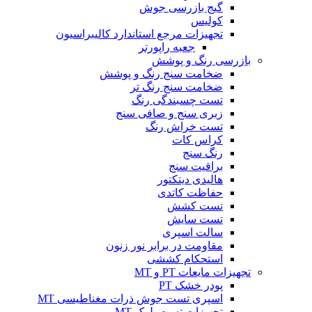
گیج بازرسی جوش
کولیس
تجهیزات مرجع استاندارد کالیبراسیون
جعبه راپورتر
بازرسی رنگ و پوشش
ضخامت سنج رنگ و پوشش
ضخامت سنج رنگ تر
تست چسبندگی رنگ
زبری سنج و صافی سنج
تست خراش رنگ
کراس کات
رنگ سنج
براقیت سنج
هالیدی دیتکتور
حفاظت کاتدی
تست کشش
تست سایش
سالت اسپری
مقاومت در برابر نور زنون
استحکام کششی
تجهیزات مایعات PT و MT
پودر خشک PT
اسپری تست جوش ذرات مغناطیسی MT
تجهیزات تست بلوک MT