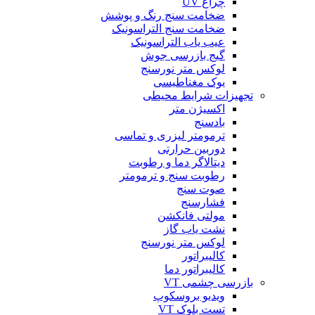
چراغ UV
ضخامت سنج رنگ و پوشش
ضخامت سنج التراسونیک
عیب یاب التراسونیک
گیج بازرسی جوش
لوکس متر نورسنج
یوک مغناطیسی
تجهیزات شرایط محیطی
اکسیژن متر
بادسنج
ترمومتر لیزری و تماسی
دوربین حرارتی
دیتالاگر دما و رطوبت
رطوبت سنج و ترمومتر
صوت سنج
فشارسنج
مولتی فانکشن
نشت یاب گاز
لوکس متر نورسنج
کالیبراتور
کالیبراتور دما
بازرسی چشمی VT
ویدیو بروسکوپ
تست بلوک VT