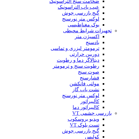
ضخامت سنج التراسونیک
عیب یاب التراسونیک
گیج بازرسی جوش
لوکس متر نورسنج
یوک مغناطیسی
تجهیزات شرایط محیطی
اکسیژن متر
بادسنج
ترمومتر لیزری و تماسی
دوربین حرارتی
دیتالاگر دما و رطوبت
رطوبت سنج و ترمومتر
صوت سنج
فشارسنج
مولتی فانکشن
نشت یاب گاز
لوکس متر نورسنج
کالیبراتور
کالیبراتور دما
بازرسی چشمی VT
ویدیو بروسکوپ
تست بلوک VT
گیج بازرسی جوش
کولیس