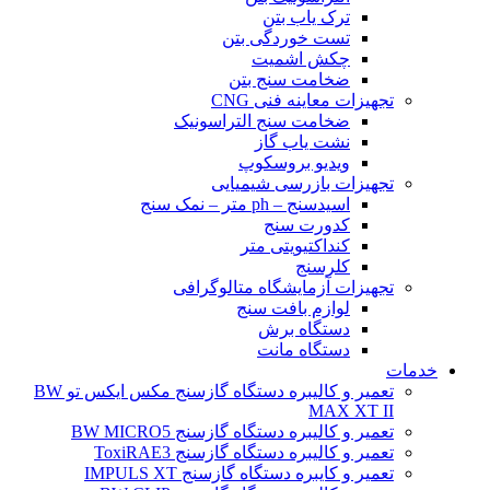
ترک یاب بتن
تست خوردگی بتن
چکش اشمیت
ضخامت سنج بتن
تجهیزات معاینه فنی CNG
ضخامت سنج التراسونیک
نشت یاب گاز
ویدیو بروسکوپ
تجهیزات بازرسی شیمیایی
اسیدسنج – ph متر – نمک سنج
کدورت سنج
کنداکتیویتی متر
کلرسنج
تجهیزات آزمایشگاه متالوگرافی
لوازم بافت سنج
دستگاه برش
دستگاه مانت
خدمات
تعمیر و کالیبره دستگاه گازسنج مکس ایکس تو BW
MAX XT II
تعمیر و کالیبره دستگاه گازسنج BW MICRO5
تعمیر و کالیبره دستگاه گازسنج ToxiRAE3
تعمیر و کایبره دستگاه گازسنج IMPULS XT