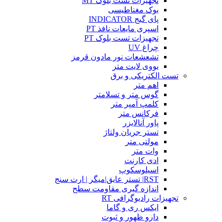
تجهیزات تست بلوک MT
یوک مغناطیسی
پای گیج INDICATOR
اسپری مایعات نافذ PT
تجهیزات تست بلوک PT
چراغ UV
تشعشعات نور مادون قرمز
یووی لایت متر
تست الکتریکی و برق
اهم متر
گوس متر و تسلامتر
کلمپ آمپر متر
فرکانس متر
پاور آنالایزر
تستر جریان ولتاژ
مولتی متر
وات متر
ادی کارنت
اسیلوسکوپ
RST| تستر عایق|میگر | ارت سنج
اندازه گیری مقاومت سطح
تجهیزات رادیوگرافی RT
ایکس ری و گاما
دارو ظهور و ثبوت