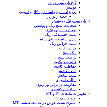
گیج بازرسی جوش
کولیس
تجهیزات مرجع استاندارد کالیبراسیون
جعبه راپورتر
بازرسی رنگ و پوشش
ضخامت سنج رنگ و پوشش
ضخامت سنج رنگ تر
تست چسبندگی رنگ
زبری سنج و صافی سنج
تست خراش رنگ
کراس کات
رنگ سنج
براقیت سنج
هالیدی دیتکتور
حفاظت کاتدی
تست کشش
تست سایش
سالت اسپری
مقاومت در برابر نور زنون
استحکام کششی
تجهیزات مایعات PT و MT
پودر خشک PT
اسپری تست جوش ذرات مغناطیسی MT