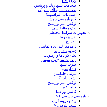
چراغ UV
ضخامت سنج رنگ و پوشش
ضخامت سنج التراسونیک
عیب یاب التراسونیک
گیج بازرسی جوش
لوکس متر نورسنج
یوک مغناطیسی
تجهیزات شرایط محیطی
اکسیژن متر
بادسنج
ترمومتر لیزری و تماسی
دوربین حرارتی
دیتالاگر دما و رطوبت
رطوبت سنج و ترمومتر
صوت سنج
فشارسنج
مولتی فانکشن
نشت یاب گاز
لوکس متر نورسنج
کالیبراتور
کالیبراتور دما
بازرسی چشمی VT
ویدیو بروسکوپ
تست بلوک VT