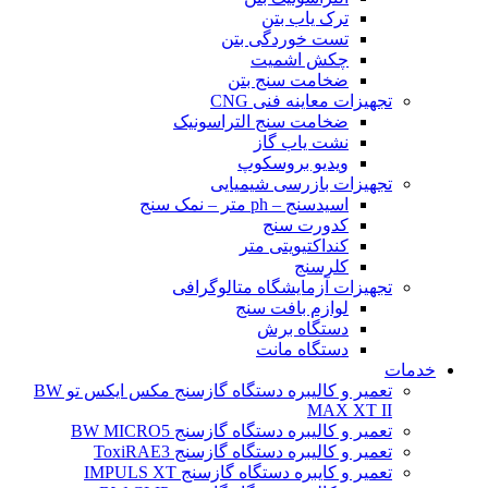
ترک یاب بتن
تست خوردگی بتن
چکش اشمیت
ضخامت سنج بتن
تجهیزات معاینه فنی CNG
ضخامت سنج التراسونیک
نشت یاب گاز
ویدیو بروسکوپ
تجهیزات بازرسی شیمیایی
اسیدسنج – ph متر – نمک سنج
کدورت سنج
کنداکتیویتی متر
کلرسنج
تجهیزات آزمایشگاه متالوگرافی
لوازم بافت سنج
دستگاه برش
دستگاه مانت
خدمات
تعمیر و کالیبره دستگاه گازسنج مکس ایکس تو BW
MAX XT II
تعمیر و کالیبره دستگاه گازسنج BW MICRO5
تعمیر و کالیبره دستگاه گازسنج ToxiRAE3
تعمیر و کایبره دستگاه گازسنج IMPULS XT