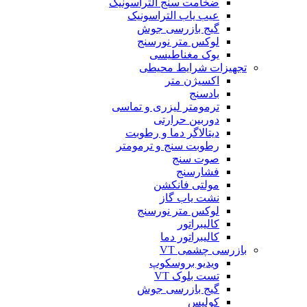
ضخامت سنج التراسونیک
عیب یاب التراسونیک
گیج بازرسی جوش
لوکس متر نورسنج
یوک مغناطیسی
تجهیزات شرایط محیطی
اکسیژن متر
بادسنج
ترمومتر لیزری و تماسی
دوربین حرارتی
دیتالاگر دما و رطوبت
رطوبت سنج و ترمومتر
صوت سنج
فشارسنج
مولتی فانکشن
نشت یاب گاز
لوکس متر نورسنج
کالیبراتور
کالیبراتور دما
بازرسی چشمی VT
ویدیو بروسکوپ
تست بلوک VT
گیج بازرسی جوش
کولیس