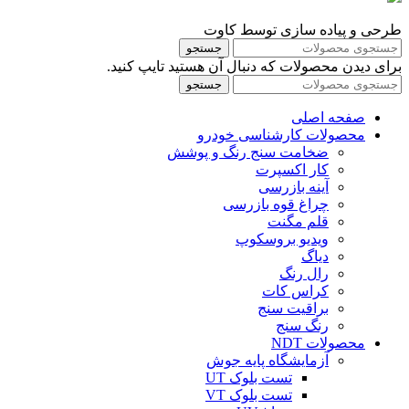
طرحی و پیاده سازی توسط کاوت
جستجو
برای دیدن محصولات که دنبال آن هستید تایپ کنید.
جستجو
صفحه اصلی
محصولات کارشناسی خودرو
ضخامت سنج رنگ و پوشش
کار اکسپرت
آینه بازرسی
چراغ قوه بازرسی
قلم مگنت
ویدیو بروسکوپ
دیاگ
رال رنگ
کراس کات
براقیت سنج
رنگ سنج
محصولات NDT
آزمایشگاه پایه جوش
تست بلوک UT
تست بلوک VT