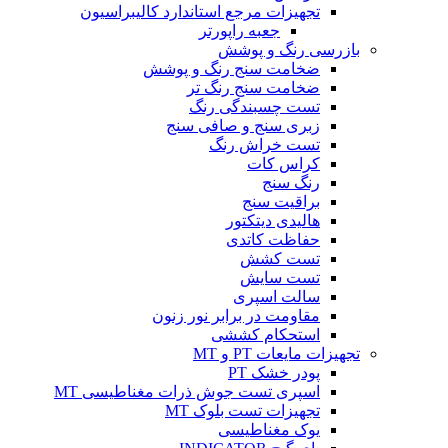
تجهیزات مرجع استاندارد کالیبراسیون
جعبه راپورتر
بازرسی رنگ و پوشش
ضخامت سنج رنگ و پوشش
ضخامت سنج رنگ تر
تست چسبندگی رنگ
زبری سنج و صافی سنج
تست خراش رنگ
کراس کات
رنگ سنج
براقیت سنج
هالیدی دیتکتور
حفاظت کاتدی
تست کشش
تست سایش
سالت اسپری
مقاومت در برابر نور زنون
استحکام کششی
تجهیزات مایعات PT و MT
پودر خشک PT
اسپری تست جوش ذرات مغناطیسی MT
تجهیزات تست بلوک MT
یوک مغناطیسی