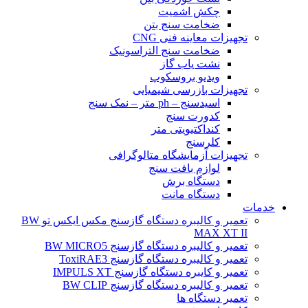
چکش اشمیت
ضخامت سنج بتن
تجهیزات معاینه فنی CNG
ضخامت سنج التراسونیک
نشت یاب گاز
ویدیو بروسکوپ
تجهیزات بازرسی شیمیایی
اسیدسنج – ph متر – نمک سنج
کدورت سنج
کنداکتیویتی متر
کلرسنج
تجهیزات آزمایشگاه متالوگرافی
لوازم بافت سنج
دستگاه برش
دستگاه مانت
خدمات
تعمیر و کالیبره دستگاه گازسنج مکس ایکس تو BW
MAX XT II
تعمیر و کالیبره دستگاه گازسنج BW MICRO5
تعمیر و کالیبره دستگاه گازسنج ToxiRAE3
تعمیر و کایبره دستگاه گازسنج IMPULS XT
تعمیر و کالیبره دستگاه گازسنج BW CLIP
تعمیر دستگاه ها