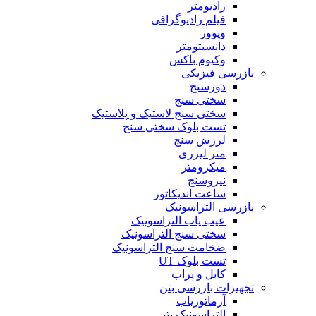
رادیومتر
فیلم رادیوگرافی
ویوور
دانسیتومتر
وکیوم باکس
بازرسی فیزیکی
دورسنج
سختی سنج
سختی سنج لاستیک و پلاستیک
تست بلوک سختی سنج
لرزش سنج
متر لیزری
میکرومتر
نیروسنج
ساعت اندیکاتور
بازرسی التراسونیک
عیب یاب التراسونیک
سختی سنج التراسونیک
ضخامت سنج التراسونیک
تست بلوک UT
کابل و پراب
تجهیزات بازرسی بتن
آرماتوریاب
التراسونیک بتن