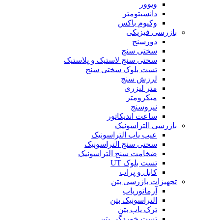
ویوور
دانسیتومتر
وکیوم باکس
بازرسی فیزیکی
دورسنج
سختی سنج
سختی سنج لاستیک و پلاستیک
تست بلوک سختی سنج
لرزش سنج
متر لیزری
میکرومتر
نیروسنج
ساعت اندیکاتور
بازرسی التراسونیک
عیب یاب التراسونیک
سختی سنج التراسونیک
ضخامت سنج التراسونیک
تست بلوک UT
کابل و پراب
تجهیزات بازرسی بتن
آرماتوریاب
التراسونیک بتن
ترک یاب بتن
تست خوردگی بتن