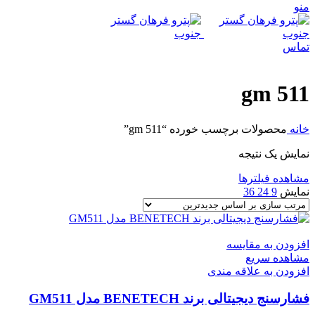
منو
تماس
gm 511
خانه
محصولات برچسب خورده “gm 511”
نمایش یک نتیجه
مشاهده فیلترها
نمایش
9
24
36
افزودن به مقایسه
مشاهده سریع
افزودن به علاقه مندی
فشارسنج دیجیتالی برند BENETECH مدل GM511