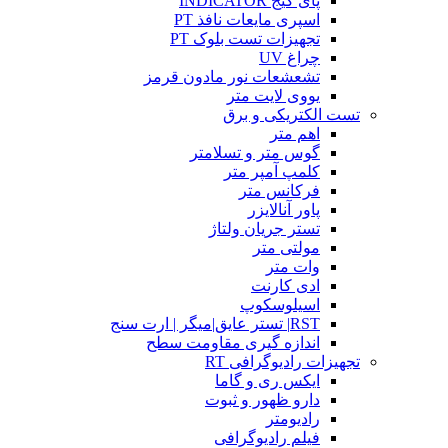
پای گیج INDICATOR
اسپری مایعات نافذ PT
تجهیزات تست بلوک PT
چراغ UV
تشعشعات نور مادون قرمز
یووی لایت متر
تست الکتریکی و برق
اهم متر
گوس متر و تسلامتر
کلمپ آمپر متر
فرکانس متر
پاور آنالایزر
تستر جریان ولتاژ
مولتی متر
وات متر
ادی کارنت
اسیلوسکوپ
RST| تستر عایق|میگر | ارت سنج
اندازه گیری مقاومت سطح
تجهیزات رادیوگرافی RT
ایکس ری و گاما
دارو ظهور و ثبوت
رادیومتر
فیلم رادیوگرافی