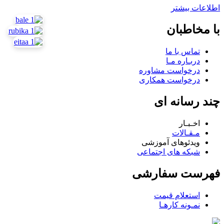
اطلاعات بیشتر
با مخاطبان
تماس با ما
دربـاره مـا
درخواست مشاوره
درخواست همکاری
چند رسانه ای
اخـبـار
مـقـالات
ویدئوهای آموزشی
شبکه های اجتماعی
فهرست سفارشی
استعلام قیمت
نمـونه کارهـا