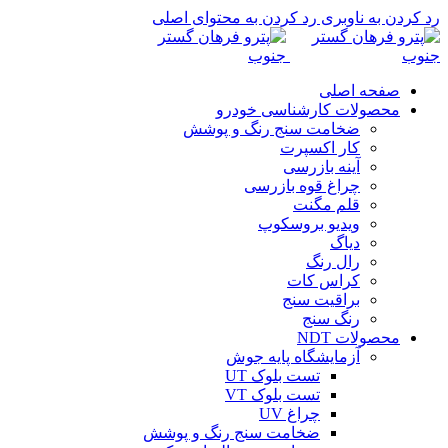
رد کردن به ناوبری
رد کردن به محتوای اصلی
صفحه اصلی
محصولات کارشناسی خودرو
ضخامت سنج رنگ و پوشش
کار اکسپرت
آینه بازرسی
چراغ قوه بازرسی
قلم مگنت
ویدیو بروسکوپ
دیاگ
رال رنگ
کراس کات
براقیت سنج
رنگ سنج
محصولات NDT
آزمایشگاه پایه جوش
تست بلوک UT
تست بلوک VT
چراغ UV
ضخامت سنج رنگ و پوشش