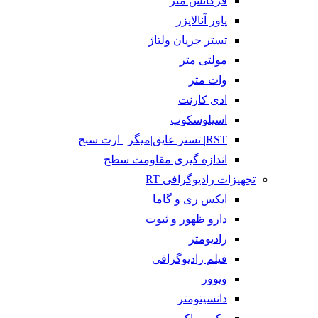
فرکانس متر
پاور آنالایزر
تستر جریان ولتاژ
مولتی متر
وات متر
ادی کارنت
اسیلوسکوپ
RST| تستر عایق|میگر | ارت سنج
اندازه گیری مقاومت سطح
تجهیزات رادیوگرافی RT
ایکس ری و گاما
دارو ظهور و ثبوت
رادیومتر
فیلم رادیوگرافی
ویوور
دانسیتومتر