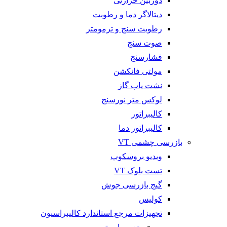
دوربین حرارتی
دیتالاگر دما و رطوبت
رطوبت سنج و ترمومتر
صوت سنج
فشارسنج
مولتی فانکشن
نشت یاب گاز
لوکس متر نورسنج
کالیبراتور
کالیبراتور دما
بازرسی چشمی VT
ویدیو بروسکوپ
تست بلوک VT
گیج بازرسی جوش
کولیس
تجهیزات مرجع استاندارد کالیبراسیون