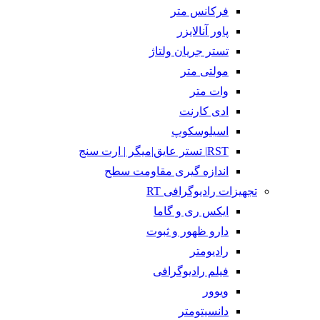
فرکانس متر
پاور آنالایزر
تستر جریان ولتاژ
مولتی متر
وات متر
ادی کارنت
اسیلوسکوپ
RST| تستر عایق|میگر | ارت سنج
اندازه گیری مقاومت سطح
تجهیزات رادیوگرافی RT
ایکس ری و گاما
دارو ظهور و ثبوت
رادیومتر
فیلم رادیوگرافی
ویوور
دانسیتومتر