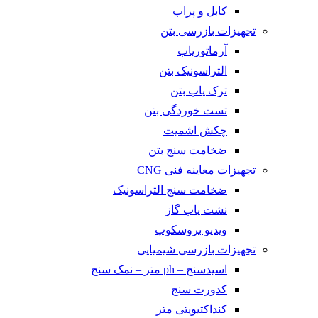
کابل و پراب
تجهیزات بازرسی بتن
آرماتوریاب
التراسونیک بتن
ترک یاب بتن
تست خوردگی بتن
چکش اشمیت
ضخامت سنج بتن
تجهیزات معاینه فنی CNG
ضخامت سنج التراسونیک
نشت یاب گاز
ویدیو بروسکوپ
تجهیزات بازرسی شیمیایی
اسیدسنج – ph متر – نمک سنج
کدورت سنج
کنداکتیویتی متر