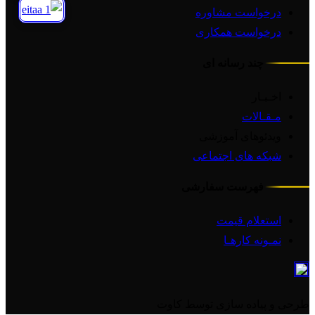
درخواست مشاوره
درخواست همکاری
چند رسانه ای
اخـبـار
مـقـالات
ویدئوهای آموزشی
شبکه های اجتماعی
فهرست سفارشی
استعلام قیمت
نمـونه کارهـا
طرحی و پیاده سازی توسط کاوت