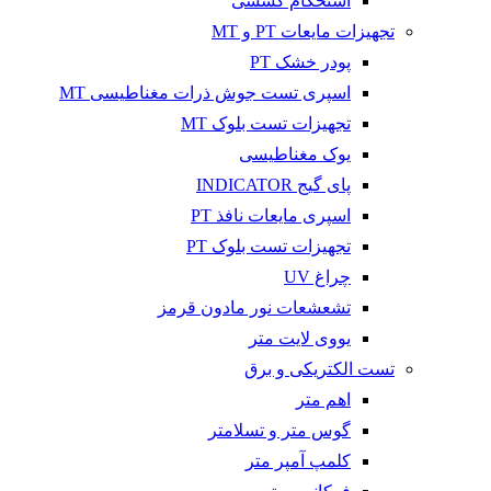
استحکام کششی
تجهیزات مایعات PT و MT
پودر خشک PT
اسپری تست جوش ذرات مغناطیسی MT
تجهیزات تست بلوک MT
یوک مغناطیسی
پای گیج INDICATOR
اسپری مایعات نافذ PT
تجهیزات تست بلوک PT
چراغ UV
تشعشعات نور مادون قرمز
یووی لایت متر
تست الکتریکی و برق
اهم متر
گوس متر و تسلامتر
کلمپ آمپر متر