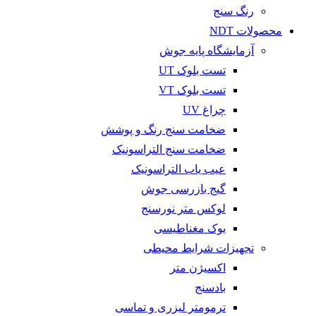
رنگ سنج
محصولات NDT
آزمایشگاه پایه جوش
تست بلوک UT
تست بلوک VT
چراغ UV
ضخامت سنج رنگ و پوشش
ضخامت سنج التراسونیک
عیب یاب التراسونیک
گیج بازرسی جوش
لوکس متر نورسنج
یوک مغناطیسی
تجهیزات شرایط محیطی
اکسیژن متر
بادسنج
ترمومتر لیزری و تماسی