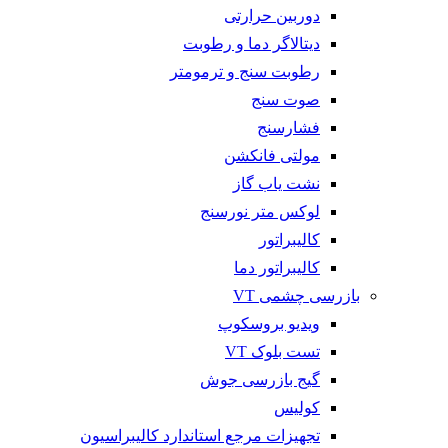
دوربین حرارتی
دیتالاگر دما و رطوبت
رطوبت سنج و ترمومتر
صوت سنج
فشارسنج
مولتی فانکشن
نشت یاب گاز
لوکس متر نورسنج
کالیبراتور
کالیبراتور دما
بازرسی چشمی VT
ویدیو بروسکوپ
تست بلوک VT
گیج بازرسی جوش
کولیس
تجهیزات مرجع استاندارد کالیبراسیون