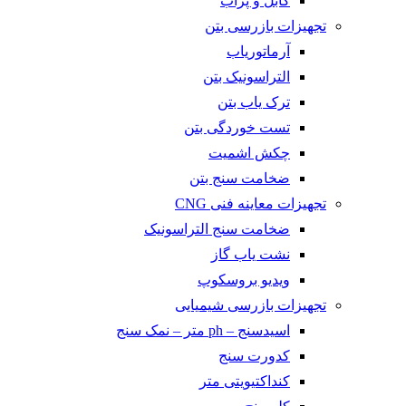
کابل و پراب
تجهیزات بازرسی بتن
آرماتوریاب
التراسونیک بتن
ترک یاب بتن
تست خوردگی بتن
چکش اشمیت
ضخامت سنج بتن
تجهیزات معاینه فنی CNG
ضخامت سنج التراسونیک
نشت یاب گاز
ویدیو بروسکوپ
تجهیزات بازرسی شیمیایی
اسیدسنج – ph متر – نمک سنج
کدورت سنج
کنداکتیویتی متر