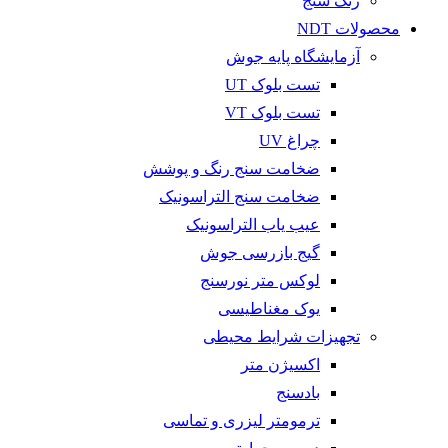
رنگ سنج
محصولات NDT
آزمایشگاه پایه جوش
تست بلوک UT
تست بلوک VT
چراغ UV
ضخامت سنج رنگ و پوشش
ضخامت سنج التراسونیک
عیب یاب التراسونیک
گیج بازرسی جوش
لوکس متر نورسنج
یوک مغناطیسی
تجهیزات شرایط محیطی
اکسیژن متر
بادسنج
ترمومتر لیزری و تماسی