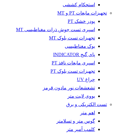
استحکام کششی
تجهیزات مایعات PT و MT
پودر خشک PT
اسپری تست جوش ذرات مغناطیسی MT
تجهیزات تست بلوک MT
یوک مغناطیسی
پای گیج INDICATOR
اسپری مایعات نافذ PT
تجهیزات تست بلوک PT
چراغ UV
تشعشعات نور مادون قرمز
یووی لایت متر
تست الکتریکی و برق
اهم متر
گوس متر و تسلامتر
کلمپ آمپر متر