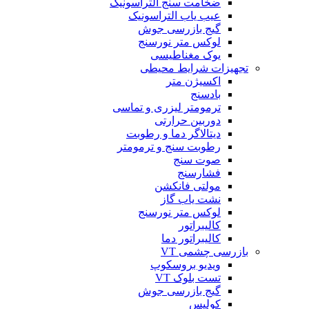
ضخامت سنج التراسونیک
عیب یاب التراسونیک
گیج بازرسی جوش
لوکس متر نورسنج
یوک مغناطیسی
تجهیزات شرایط محیطی
اکسیژن متر
بادسنج
ترمومتر لیزری و تماسی
دوربین حرارتی
دیتالاگر دما و رطوبت
رطوبت سنج و ترمومتر
صوت سنج
فشارسنج
مولتی فانکشن
نشت یاب گاز
لوکس متر نورسنج
کالیبراتور
کالیبراتور دما
بازرسی چشمی VT
ویدیو بروسکوپ
تست بلوک VT
گیج بازرسی جوش
کولیس