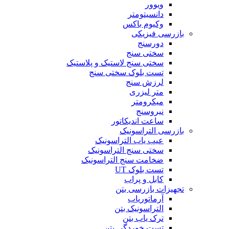
ویوور
دانسیتومتر
وکیوم باکس
بازرسی فیزیکی
دورسنج
سختی سنج
سختی سنج لاستیک و پلاستیک
تست بلوک سختی سنج
لرزش سنج
متر لیزری
میکرومتر
نیروسنج
ساعت اندیکاتور
بازرسی التراسونیک
عیب یاب التراسونیک
سختی سنج التراسونیک
ضخامت سنج التراسونیک
تست بلوک UT
کابل و پراب
تجهیزات بازرسی بتن
آرماتوریاب
التراسونیک بتن
ترک یاب بتن
تست خوردگی بتن