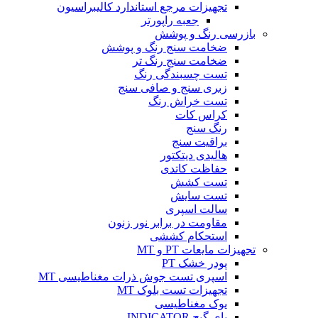
تجهیزات مرجع استاندارد کالیبراسیون
جعبه راپورتر
بازرسی رنگ و پوشش
ضخامت سنج رنگ و پوشش
ضخامت سنج رنگ تر
تست چسبندگی رنگ
زبری سنج و صافی سنج
تست خراش رنگ
کراس کات
رنگ سنج
براقیت سنج
هالیدی دیتکتور
حفاظت کاتدی
تست کشش
تست سایش
سالت اسپری
مقاومت در برابر نور زنون
استحکام کششی
تجهیزات مایعات PT و MT
پودر خشک PT
اسپری تست جوش ذرات مغناطیسی MT
تجهیزات تست بلوک MT
یوک مغناطیسی
پای گیج INDICATOR