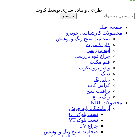
طرحی و پیاده سازی توسط کاوت
جستجو
صفحه اصلی
محصولات کارشناسی خودرو
ضخامت سنج رنگ و پوشش
کار اکسپرت
آینه بازرسی
چراغ قوه بازرسی
قلم مگنت
ویدیو بروسکوپ
دیاگ
رال رنگ
کراس کات
براقیت سنج
رنگ سنج
محصولات NDT
آزمایشگاه پایه جوش
تست بلوک UT
تست بلوک VT
چراغ UV
ضخامت سنج رنگ و پوشش