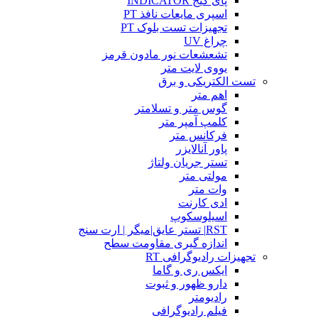
پای گیج INDICATOR
اسپری مایعات نافذ PT
تجهیزات تست بلوک PT
چراغ UV
تشعشعات نور مادون قرمز
یووی لایت متر
تست الکتریکی و برق
اهم متر
گوس متر و تسلامتر
کلمپ آمپر متر
فرکانس متر
پاور آنالایزر
تستر جریان ولتاژ
مولتی متر
وات متر
ادی کارنت
اسیلوسکوپ
RST| تستر عایق|میگر | ارت سنج
اندازه گیری مقاومت سطح
تجهیزات رادیوگرافی RT
ایکس ری و گاما
دارو ظهور و ثبوت
رادیومتر
فیلم رادیوگرافی