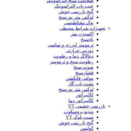
ضخامت سنج التراسونیک
عیب یاب التراسونیک
گیج بازرسی جوش
لوکس متر نورسنج
یوک مغناطیسی
تجهیزات شرایط محیطی
اکسیژن متر
بادسنج
ترمومتر لیزری و تماسی
دوربین حرارتی
دیتالاگر دما و رطوبت
رطوبت سنج و ترمومتر
صوت سنج
فشارسنج
مولتی فانکشن
نشت یاب گاز
لوکس متر نورسنج
کالیبراتور
کالیبراتور دما
بازرسی چشمی VT
ویدیو بروسکوپ
تست بلوک VT
گیج بازرسی جوش
کولیس