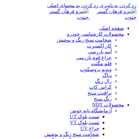
رد کردن به ناوبری
رد کردن به محتوای اصلی
صفحه اصلی
محصولات کارشناسی خودرو
ضخامت سنج رنگ و پوشش
کار اکسپرت
آینه بازرسی
چراغ قوه بازرسی
قلم مگنت
ویدیو بروسکوپ
دیاگ
رال رنگ
کراس کات
براقیت سنج
رنگ سنج
محصولات NDT
آزمایشگاه پایه جوش
تست بلوک UT
تست بلوک VT
چراغ UV
ضخامت سنج رنگ و پوشش