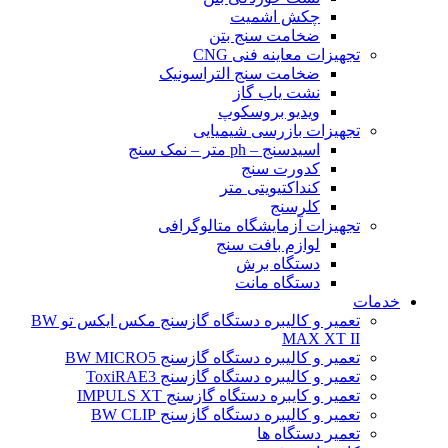
چکش اشمیت
ضخامت سنج بتن
تجهیزات معاینه فنی CNG
ضخامت سنج التراسونیک
نشت یاب گاز
ویدیو بروسکوپ
تجهیزات بازرسی شیمیایی
اسیدسنج – ph متر – نمک سنج
کدورت سنج
کنداکتیویتی متر
کلرسنج
تجهیزات آزمایشگاه متالوگرافی
لوازم بافت سنج
دستگاه برش
دستگاه مانت
خدمات
تعمیر و کالیبره دستگاه گازسنج مکس ایکس تو BW
MAX XT II
تعمیر و کالیبره دستگاه گازسنج BW MICRO5
تعمیر و کالیبره دستگاه گازسنج ToxiRAE3
تعمیر و کایبره دستگاه گازسنج IMPULS XT
تعمیر و کالیبره دستگاه گازسنج BW CLIP
تعمیر دستگاه ها