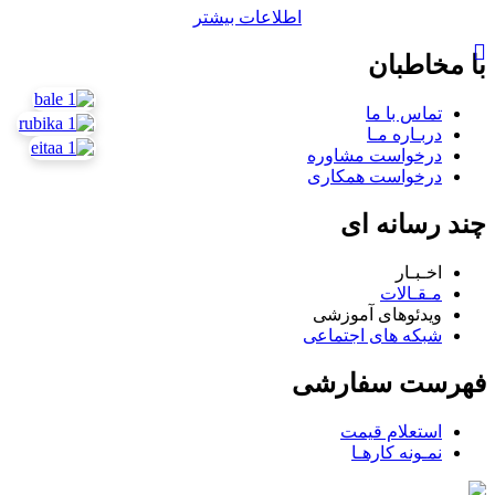
اطلاعات بیشتر
با مخاطبان
تماس با ما
دربـاره مـا
درخواست مشاوره
درخواست همکاری
چند رسانه ای
اخـبـار
مـقـالات
ویدئوهای آموزشی
شبکه های اجتماعی
فهرست سفارشی
استعلام قیمت
نمـونه کارهـا