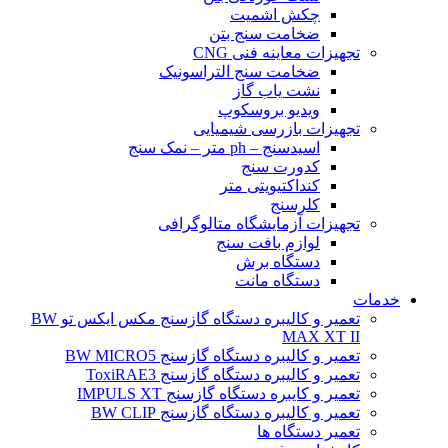
چکش اشمیت
ضخامت سنج بتن
تجهیزات معاینه فنی CNG
ضخامت سنج التراسونیک
نشت یاب گاز
ویدیو بروسکوپ
تجهیزات بازرسی شیمیایی
اسیدسنج – ph متر – نمک سنج
کدورت سنج
کنداکتیویتی متر
کلرسنج
تجهیزات آزمایشگاه متالوگرافی
لوازم بافت سنج
دستگاه برش
دستگاه مانت
خدمات
تعمیر و کالیبره دستگاه گازسنج مکس ایکس تو BW
MAX XT II
تعمیر و کالیبره دستگاه گازسنج BW MICRO5
تعمیر و کالیبره دستگاه گازسنج ToxiRAE3
تعمیر و کایبره دستگاه گازسنج IMPULS XT
تعمیر و کالیبره دستگاه گازسنج BW CLIP
تعمیر دستگاه ها