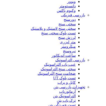
ویوور
دانسیتومتر
وکیوم باکس
بازرسی فیزیکی
دورسنج
سختی سنج
سختی سنج لاستیک و پلاستیک
تست بلوک سختی سنج
لرزش سنج
متر لیزری
میکرومتر
نیروسنج
ساعت اندیکاتور
بازرسی التراسونیک
عیب یاب التراسونیک
سختی سنج التراسونیک
ضخامت سنج التراسونیک
تست بلوک UT
کابل و پراب
تجهیزات بازرسی بتن
آرماتوریاب
التراسونیک بتن
ترک یاب بتن
تست خوردگی بتن