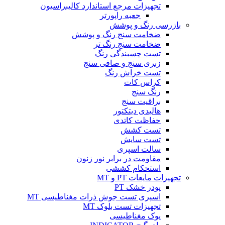
تجهیزات مرجع استاندارد کالیبراسیون
جعبه راپورتر
بازرسی رنگ و پوشش
ضخامت سنج رنگ و پوشش
ضخامت سنج رنگ تر
تست چسبندگی رنگ
زبری سنج و صافی سنج
تست خراش رنگ
کراس کات
رنگ سنج
براقیت سنج
هالیدی دیتکتور
حفاظت کاتدی
تست کشش
تست سایش
سالت اسپری
مقاومت در برابر نور زنون
استحکام کششی
تجهیزات مایعات PT و MT
پودر خشک PT
اسپری تست جوش ذرات مغناطیسی MT
تجهیزات تست بلوک MT
یوک مغناطیسی