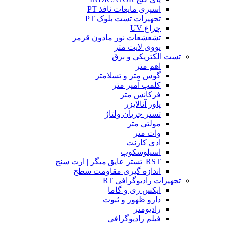
اسپری مایعات نافذ PT
تجهیزات تست بلوک PT
چراغ UV
تشعشعات نور مادون قرمز
یووی لایت متر
تست الکتریکی و برق
اهم متر
گوس متر و تسلامتر
کلمپ آمپر متر
فرکانس متر
پاور آنالایزر
تستر جریان ولتاژ
مولتی متر
وات متر
ادی کارنت
اسیلوسکوپ
RST| تستر عایق|میگر | ارت سنج
اندازه گیری مقاومت سطح
تجهیزات رادیوگرافی RT
ایکس ری و گاما
دارو ظهور و ثبوت
رادیومتر
فیلم رادیوگرافی