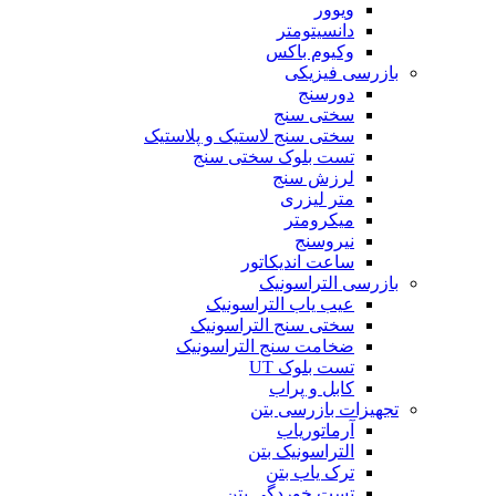
ویوور
دانسیتومتر
وکیوم باکس
بازرسی فیزیکی
دورسنج
سختی سنج
سختی سنج لاستیک و پلاستیک
تست بلوک سختی سنج
لرزش سنج
متر لیزری
میکرومتر
نیروسنج
ساعت اندیکاتور
بازرسی التراسونیک
عیب یاب التراسونیک
سختی سنج التراسونیک
ضخامت سنج التراسونیک
تست بلوک UT
کابل و پراب
تجهیزات بازرسی بتن
آرماتوریاب
التراسونیک بتن
ترک یاب بتن
تست خوردگی بتن