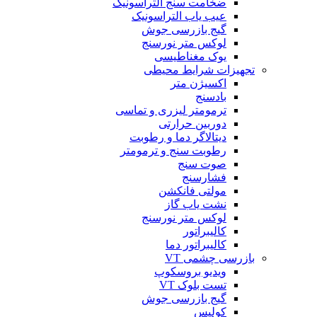
ضخامت سنج التراسونیک
عیب یاب التراسونیک
گیج بازرسی جوش
لوکس متر نورسنج
یوک مغناطیسی
تجهیزات شرایط محیطی
اکسیژن متر
بادسنج
ترمومتر لیزری و تماسی
دوربین حرارتی
دیتالاگر دما و رطوبت
رطوبت سنج و ترمومتر
صوت سنج
فشارسنج
مولتی فانکشن
نشت یاب گاز
لوکس متر نورسنج
کالیبراتور
کالیبراتور دما
بازرسی چشمی VT
ویدیو بروسکوپ
تست بلوک VT
گیج بازرسی جوش
کولیس