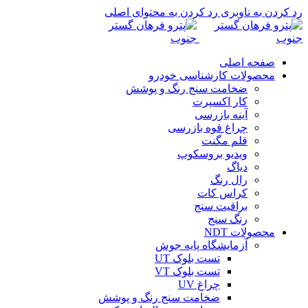
رد کردن به ناوبری
رد کردن به محتوای اصلی
صفحه اصلی
محصولات کارشناسی خودرو
ضخامت سنج رنگ و پوشش
کار اکسپرت
آینه بازرسی
چراغ قوه بازرسی
قلم مگنت
ویدیو بروسکوپ
دیاگ
رال رنگ
کراس کات
براقیت سنج
رنگ سنج
محصولات NDT
آزمایشگاه پایه جوش
تست بلوک UT
تست بلوک VT
چراغ UV
ضخامت سنج رنگ و پوشش