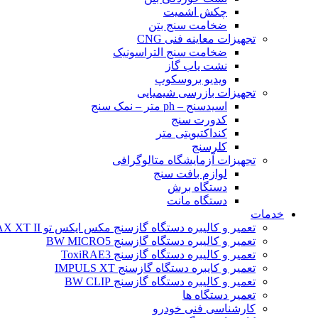
چکش اشمیت
ضخامت سنج بتن
تجهیزات معاینه فنی CNG
ضخامت سنج التراسونیک
نشت یاب گاز
ویدیو بروسکوپ
تجهیزات بازرسی شیمیایی
اسیدسنج – ph متر – نمک سنج
کدورت سنج
کنداکتیویتی متر
کلرسنج
تجهیزات آزمایشگاه متالوگرافی
لوازم بافت سنج
دستگاه برش
دستگاه مانت
خدمات
تعمیر و کالیبره دستگاه گازسنج مکس ایکس تو BW MAX XT II
تعمیر و کالیبره دستگاه گازسنج BW MICRO5
تعمیر و کالیبره دستگاه گازسنج ToxiRAE3
تعمیر و کایبره دستگاه گازسنج IMPULS XT
تعمیر و کالیبره دستگاه گازسنج BW CLIP
تعمیر دستگاه ها
کارشناسی فنی خودرو