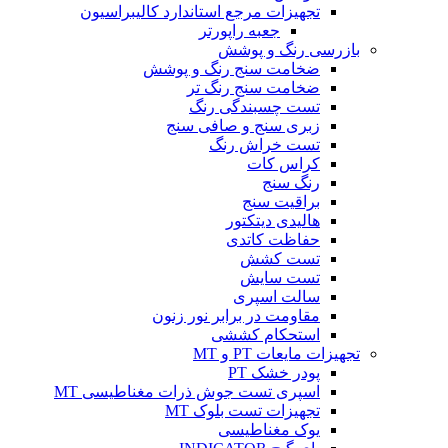
تجهیزات مرجع استاندارد کالیبراسیون
جعبه راپورتر
بازرسی رنگ و پوشش
ضخامت سنج رنگ و پوشش
ضخامت سنج رنگ تر
تست چسبندگی رنگ
زبری سنج و صافی سنج
تست خراش رنگ
کراس کات
رنگ سنج
براقیت سنج
هالیدی دیتکتور
حفاظت کاتدی
تست کشش
تست سایش
سالت اسپری
مقاومت در برابر نور زنون
استحکام کششی
تجهیزات مایعات PT و MT
پودر خشک PT
اسپری تست جوش ذرات مغناطیسی MT
تجهیزات تست بلوک MT
یوک مغناطیسی