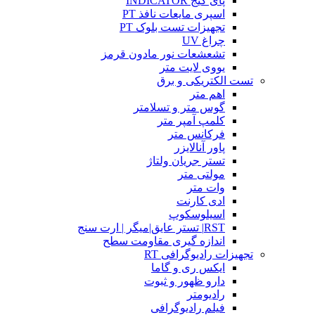
پای گیج INDICATOR
اسپری مایعات نافذ PT
تجهیزات تست بلوک PT
چراغ UV
تشعشعات نور مادون قرمز
یووی لایت متر
تست الکتریکی و برق
اهم متر
گوس متر و تسلامتر
کلمپ آمپر متر
فرکانس متر
پاور آنالایزر
تستر جریان ولتاژ
مولتی متر
وات متر
ادی کارنت
اسیلوسکوپ
RST| تستر عایق|میگر | ارت سنج
اندازه گیری مقاومت سطح
تجهیزات رادیوگرافی RT
ایکس ری و گاما
دارو ظهور و ثبوت
رادیومتر
فیلم رادیوگرافی