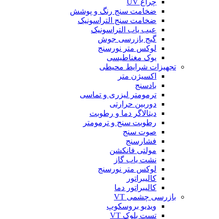
چراغ UV
ضخامت سنج رنگ و پوشش
ضخامت سنج التراسونیک
عیب یاب التراسونیک
گیج بازرسی جوش
لوکس متر نورسنج
یوک مغناطیسی
تجهیزات شرایط محیطی
اکسیژن متر
بادسنج
ترمومتر لیزری و تماسی
دوربین حرارتی
دیتالاگر دما و رطوبت
رطوبت سنج و ترمومتر
صوت سنج
فشارسنج
مولتی فانکشن
نشت یاب گاز
لوکس متر نورسنج
کالیبراتور
کالیبراتور دما
بازرسی چشمی VT
ویدیو بروسکوپ
تست بلوک VT