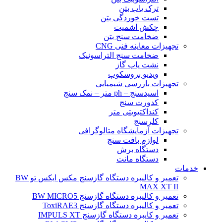
ترک یاب بتن
تست خوردگی بتن
چکش اشمیت
ضخامت سنج بتن
تجهیزات معاینه فنی CNG
ضخامت سنج التراسونیک
نشت یاب گاز
ویدیو بروسکوپ
تجهیزات بازرسی شیمیایی
اسیدسنج – ph متر – نمک سنج
کدورت سنج
کنداکتیویتی متر
کلرسنج
تجهیزات آزمایشگاه متالوگرافی
لوازم بافت سنج
دستگاه برش
دستگاه مانت
خدمات
تعمیر و کالیبره دستگاه گازسنج مکس ایکس تو BW
MAX XT II
تعمیر و کالیبره دستگاه گازسنج BW MICRO5
تعمیر و کالیبره دستگاه گازسنج ToxiRAE3
تعمیر و کایبره دستگاه گازسنج IMPULS XT