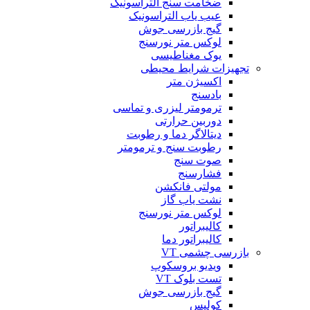
ضخامت سنج التراسونیک
عیب یاب التراسونیک
گیج بازرسی جوش
لوکس متر نورسنج
یوک مغناطیسی
تجهیزات شرایط محیطی
اکسیژن متر
بادسنج
ترمومتر لیزری و تماسی
دوربین حرارتی
دیتالاگر دما و رطوبت
رطوبت سنج و ترمومتر
صوت سنج
فشارسنج
مولتی فانکشن
نشت یاب گاز
لوکس متر نورسنج
کالیبراتور
کالیبراتور دما
بازرسی چشمی VT
ویدیو بروسکوپ
تست بلوک VT
گیج بازرسی جوش
کولیس