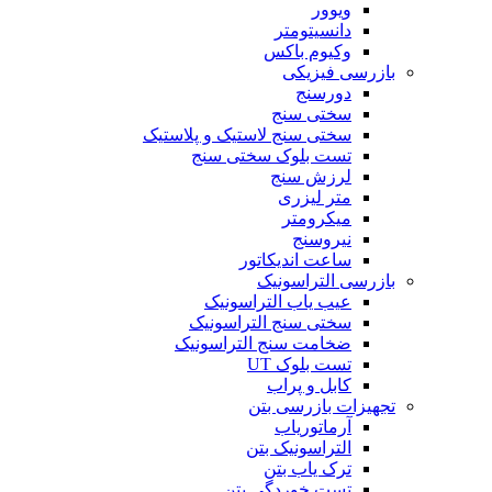
ویوور
دانسیتومتر
وکیوم باکس
بازرسی فیزیکی
دورسنج
سختی سنج
سختی سنج لاستیک و پلاستیک
تست بلوک سختی سنج
لرزش سنج
متر لیزری
میکرومتر
نیروسنج
ساعت اندیکاتور
بازرسی التراسونیک
عیب یاب التراسونیک
سختی سنج التراسونیک
ضخامت سنج التراسونیک
تست بلوک UT
کابل و پراب
تجهیزات بازرسی بتن
آرماتوریاب
التراسونیک بتن
ترک یاب بتن
تست خوردگی بتن