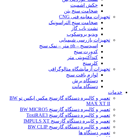
چکش اشمیت
ضخامت سنج بتن
تجهیزات معاینه فنی CNG
ضخامت سنج التراسونیک
نشت یاب گاز
ویدیو بروسکوپ
تجهیزات بازرسی شیمیایی
اسیدسنج – ph متر – نمک سنج
کدورت سنج
کنداکتیویتی متر
کلرسنج
تجهیزات آزمایشگاه متالوگرافی
لوازم بافت سنج
دستگاه برش
دستگاه مانت
خدمات
تعمیر و کالیبره دستگاه گازسنج مکس ایکس تو BW
MAX XT II
تعمیر و کالیبره دستگاه گازسنج BW MICRO5
تعمیر و کالیبره دستگاه گازسنج ToxiRAE3
تعمیر و کایبره دستگاه گازسنج IMPULS XT
تعمیر و کالیبره دستگاه گازسنج BW CLIP
تعمیر دستگاه ها