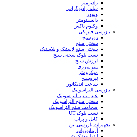
رادیومتر
فیلم رادیوگرافی
ویوور
دانسیتومتر
وکیوم باکس
بازرسی فیزیکی
دورسنج
سختی سنج
سختی سنج لاستیک و پلاستیک
تست بلوک سختی سنج
لرزش سنج
متر لیزری
میکرومتر
نیروسنج
ساعت اندیکاتور
بازرسی التراسونیک
عیب یاب التراسونیک
سختی سنج التراسونیک
ضخامت سنج التراسونیک
تست بلوک UT
کابل و پراب
تجهیزات بازرسی بتن
آرماتوریاب
التراسونیک بتن