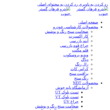
رد کردن به ناوبری
رد کردن به محتوای اصلی
صفحه اصلی
محصولات کارشناسی خودرو
ضخامت سنج رنگ و پوشش
کار اکسپرت
آینه بازرسی
چراغ قوه بازرسی
قلم مگنت
ویدیو بروسکوپ
دیاگ
رال رنگ
کراس کات
براقیت سنج
رنگ سنج
محصولات NDT
آزمایشگاه پایه جوش
تست بلوک UT
تست بلوک VT
چراغ UV
ضخامت سنج رنگ و پوشش