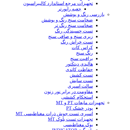
تجهیزات مرجع استاندارد کالیبراسیون
جعبه راپورتر
بازرسی رنگ و پوشش
ضخامت سنج رنگ و پوشش
ضخامت سنج رنگ تر
تست چسبندگی رنگ
زبری سنج و صافی سنج
تست خراش رنگ
کراس کات
رنگ سنج
براقیت سنج
هالیدی دیتکتور
حفاظت کاتدی
تست کشش
تست سایش
سالت اسپری
مقاومت در برابر نور زنون
استحکام کششی
تجهیزات مایعات PT و MT
پودر خشک PT
اسپری تست جوش ذرات مغناطیسی MT
تجهیزات تست بلوک MT
یوک مغناطیسی