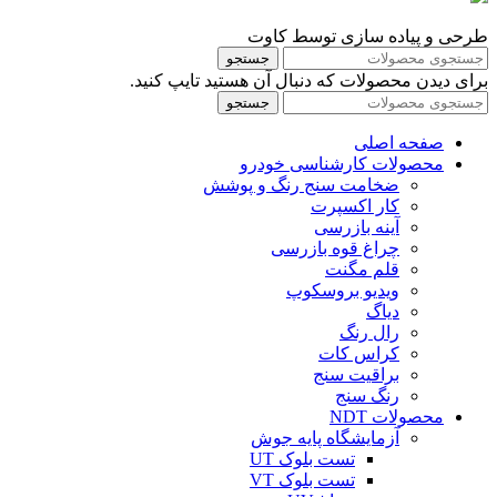
طرحی و پیاده سازی توسط کاوت
جستجو
برای دیدن محصولات که دنبال آن هستید تایپ کنید.
جستجو
صفحه اصلی
محصولات کارشناسی خودرو
ضخامت سنج رنگ و پوشش
کار اکسپرت
آینه بازرسی
چراغ قوه بازرسی
قلم مگنت
ویدیو بروسکوپ
دیاگ
رال رنگ
کراس کات
براقیت سنج
رنگ سنج
محصولات NDT
آزمایشگاه پایه جوش
تست بلوک UT
تست بلوک VT