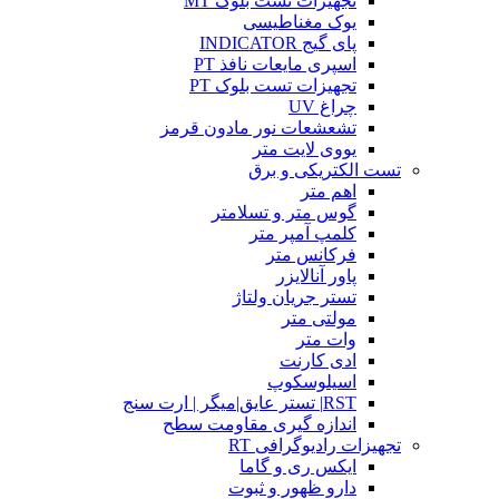
تجهیزات تست بلوک MT
یوک مغناطیسی
پای گیج INDICATOR
اسپری مایعات نافذ PT
تجهیزات تست بلوک PT
چراغ UV
تشعشعات نور مادون قرمز
یووی لایت متر
تست الکتریکی و برق
اهم متر
گوس متر و تسلامتر
کلمپ آمپر متر
فرکانس متر
پاور آنالایزر
تستر جریان ولتاژ
مولتی متر
وات متر
ادی کارنت
اسیلوسکوپ
RST| تستر عایق|میگر | ارت سنج
اندازه گیری مقاومت سطح
تجهیزات رادیوگرافی RT
ایکس ری و گاما
دارو ظهور و ثبوت