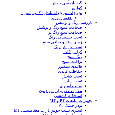
گیج بازرسی جوش
کولیس
تجهیزات مرجع استاندارد کالیبراسیون
جعبه راپورتر
بازرسی رنگ و پوشش
ضخامت سنج رنگ و پوشش
ضخامت سنج رنگ تر
تست چسبندگی رنگ
زبری سنج و صافی سنج
تست خراش رنگ
کراس کات
رنگ سنج
براقیت سنج
هالیدی دیتکتور
حفاظت کاتدی
تست کشش
تست سایش
سالت اسپری
مقاومت در برابر نور زنون
استحکام کششی
تجهیزات مایعات PT و MT
پودر خشک PT
اسپری تست جوش ذرات مغناطیسی MT