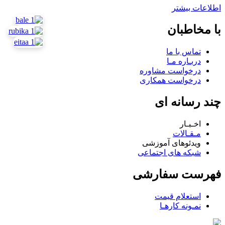
اطلاعات بیشتر
با مخاطبان
تماس با ما
دربـاره مـا
درخواست مشاوره
درخواست همکاری
چند رسانه ای
اخـبـار
مـقـالات
ویدئوهای آموزشی
شبکه های اجتماعی
فهرست سفارشی
استعلام قیمت
نمـونه کارهـا