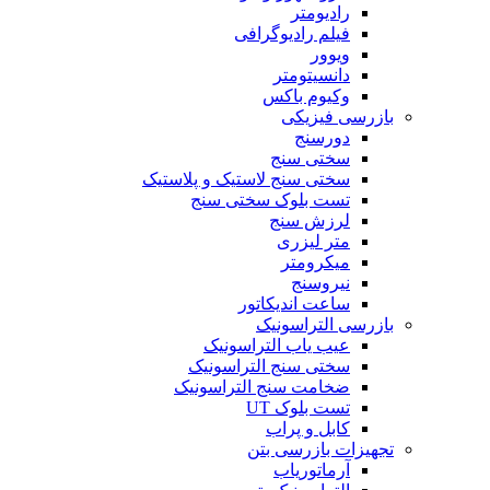
رادیومتر
فیلم رادیوگرافی
ویوور
دانسیتومتر
وکیوم باکس
بازرسی فیزیکی
دورسنج
سختی سنج
سختی سنج لاستیک و پلاستیک
تست بلوک سختی سنج
لرزش سنج
متر لیزری
میکرومتر
نیروسنج
ساعت اندیکاتور
بازرسی التراسونیک
عیب یاب التراسونیک
سختی سنج التراسونیک
ضخامت سنج التراسونیک
تست بلوک UT
کابل و پراب
تجهیزات بازرسی بتن
آرماتوریاب