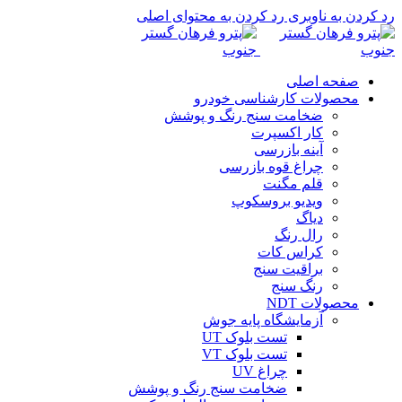
رد کردن به ناوبری
رد کردن به محتوای اصلی
صفحه اصلی
محصولات کارشناسی خودرو
ضخامت سنج رنگ و پوشش
کار اکسپرت
آینه بازرسی
چراغ قوه بازرسی
قلم مگنت
ویدیو بروسکوپ
دیاگ
رال رنگ
کراس کات
براقیت سنج
رنگ سنج
محصولات NDT
آزمایشگاه پایه جوش
تست بلوک UT
تست بلوک VT
چراغ UV
ضخامت سنج رنگ و پوشش