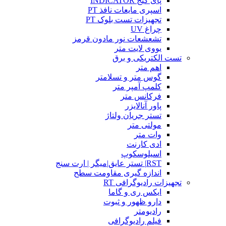
پای گیج INDICATOR
اسپری مایعات نافذ PT
تجهیزات تست بلوک PT
چراغ UV
تشعشعات نور مادون قرمز
یووی لایت متر
تست الکتریکی و برق
اهم متر
گوس متر و تسلامتر
کلمپ آمپر متر
فرکانس متر
پاور آنالایزر
تستر جریان ولتاژ
مولتی متر
وات متر
ادی کارنت
اسیلوسکوپ
RST| تستر عایق|میگر | ارت سنج
اندازه گیری مقاومت سطح
تجهیزات رادیوگرافی RT
ایکس ری و گاما
دارو ظهور و ثبوت
رادیومتر
فیلم رادیوگرافی