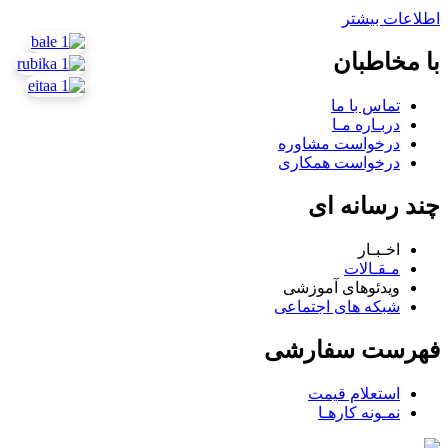
اطلاعات بیشتر
با مخاطبان
تماس با ما
دربـاره مـا
درخواست مشاوره
درخواست همکاری
چند رسانه ای
اخـبـار
مـقـالات
ویدئوهای آموزشی
شبکه های اجتماعی
فهرست سفارشی
استعلام قیمت
نمـونه کارهـا