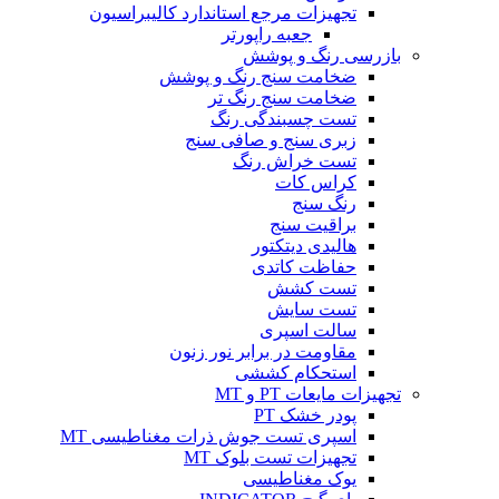
تجهیزات مرجع استاندارد کالیبراسیون
جعبه راپورتر
بازرسی رنگ و پوشش
ضخامت سنج رنگ و پوشش
ضخامت سنج رنگ تر
تست چسبندگی رنگ
زبری سنج و صافی سنج
تست خراش رنگ
کراس کات
رنگ سنج
براقیت سنج
هالیدی دیتکتور
حفاظت کاتدی
تست کشش
تست سایش
سالت اسپری
مقاومت در برابر نور زنون
استحکام کششی
تجهیزات مایعات PT و MT
پودر خشک PT
اسپری تست جوش ذرات مغناطیسی MT
تجهیزات تست بلوک MT
یوک مغناطیسی