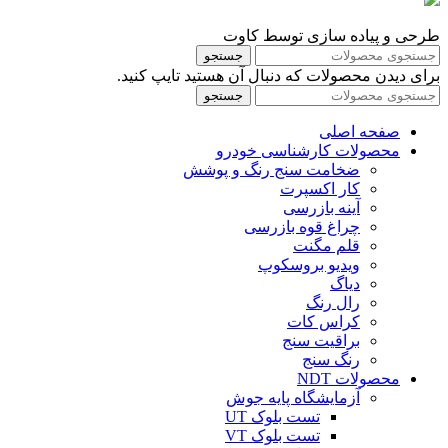
طرحی و پیاده سازی توسط کاوت
جستجو
برای دیدن محصولات که دنبال آن هستید تایپ کنید.
جستجو
صفحه اصلی
محصولات کارشناسی خودرو
ضخامت سنج رنگ و پوشش
کار اکسپرت
آینه بازرسی
چراغ قوه بازرسی
قلم مگنت
ویدیو بروسکوپ
دیاگ
رال رنگ
کراس کات
براقیت سنج
رنگ سنج
محصولات NDT
آزمایشگاه پایه جوش
تست بلوک UT
تست بلوک VT