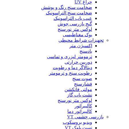
چراغ UV
ضخامت سنج رنگ و پوشش
ضخامت سنج التراسونیک
عیب یاب التراسونیک
گیج بازرسی جوش
لوکس متر نورسنج
یوک مغناطیسی
تجهیزات شرایط محیطی
اکسیژن متر
بادسنج
ترمومتر لیزری و تماسی
دوربین حرارتی
دیتالاگر دما و رطوبت
رطوبت سنج و ترمومتر
صوت سنج
فشارسنج
مولتی فانکشن
نشت یاب گاز
لوکس متر نورسنج
کالیبراتور
کالیبراتور دما
بازرسی چشمی VT
ویدیو بروسکوپ
تست بلوک VT