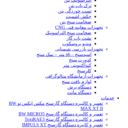
التراسونیک بتن
ترک یاب بتن
تست خوردگی بتن
چکش اشمیت
ضخامت سنج بتن
تجهیزات معاینه فنی CNG
ضخامت سنج التراسونیک
نشت یاب گاز
ویدیو بروسکوپ
تجهیزات بازرسی شیمیایی
اسیدسنج – ph متر – نمک سنج
کدورت سنج
کنداکتیویتی متر
کلرسنج
تجهیزات آزمایشگاه متالوگرافی
لوازم بافت سنج
دستگاه برش
دستگاه مانت
خدمات
تعمیر و کالیبره دستگاه گازسنج مکس ایکس تو BW
MAX XT II
تعمیر و کالیبره دستگاه گازسنج BW MICRO5
تعمیر و کالیبره دستگاه گازسنج ToxiRAE3
تعمیر و کایبره دستگاه گازسنج IMPULS XT