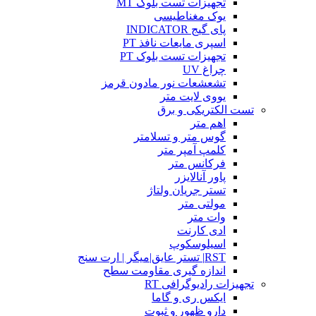
تجهیزات تست بلوک MT
یوک مغناطیسی
پای گیج INDICATOR
اسپری مایعات نافذ PT
تجهیزات تست بلوک PT
چراغ UV
تشعشعات نور مادون قرمز
یووی لایت متر
تست الکتریکی و برق
اهم متر
گوس متر و تسلامتر
کلمپ آمپر متر
فرکانس متر
پاور آنالایزر
تستر جریان ولتاژ
مولتی متر
وات متر
ادی کارنت
اسیلوسکوپ
RST| تستر عایق|میگر | ارت سنج
اندازه گیری مقاومت سطح
تجهیزات رادیوگرافی RT
ایکس ری و گاما
دارو ظهور و ثبوت