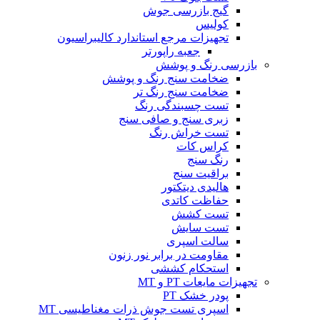
گیج بازرسی جوش
کولیس
تجهیزات مرجع استاندارد کالیبراسیون
جعبه راپورتر
بازرسی رنگ و پوشش
ضخامت سنج رنگ و پوشش
ضخامت سنج رنگ تر
تست چسبندگی رنگ
زبری سنج و صافی سنج
تست خراش رنگ
کراس کات
رنگ سنج
براقیت سنج
هالیدی دیتکتور
حفاظت کاتدی
تست کشش
تست سایش
سالت اسپری
مقاومت در برابر نور زنون
استحکام کششی
تجهیزات مایعات PT و MT
پودر خشک PT
اسپری تست جوش ذرات مغناطیسی MT