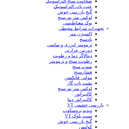
ضخامت سنج التراسونیک
عیب یاب التراسونیک
گیج بازرسی جوش
لوکس متر نورسنج
یوک مغناطیسی
تجهیزات شرایط محیطی
اکسیژن متر
بادسنج
ترمومتر لیزری و تماسی
دوربین حرارتی
دیتالاگر دما و رطوبت
رطوبت سنج و ترمومتر
صوت سنج
فشارسنج
مولتی فانکشن
نشت یاب گاز
لوکس متر نورسنج
کالیبراتور
کالیبراتور دما
بازرسی چشمی VT
ویدیو بروسکوپ
تست بلوک VT
گیج بازرسی جوش
کولیس