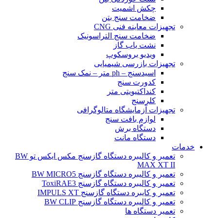
چکش اشمیت
ضخامت سنج بتن
تجهیزات معاینه فنی CNG
ضخامت سنج التراسونیک
نشت یاب گاز
ویدیو بروسکوپ
تجهیزات بازرسی شیمیایی
اسیدسنج – ph متر – نمک سنج
کدورت سنج
کنداکتیویتی متر
کلرسنج
تجهیزات آزمایشگاه متالوگرافی
لوازم بافت سنج
دستگاه برش
دستگاه مانت
خدمات
تعمیر و کالیبره دستگاه گازسنج مکس ایکس تو BW
MAX XT II
تعمیر و کالیبره دستگاه گازسنج BW MICRO5
تعمیر و کالیبره دستگاه گازسنج ToxiRAE3
تعمیر و کایبره دستگاه گازسنج IMPULS XT
تعمیر و کالیبره دستگاه گازسنج BW CLIP
تعمیر دستگاه ها