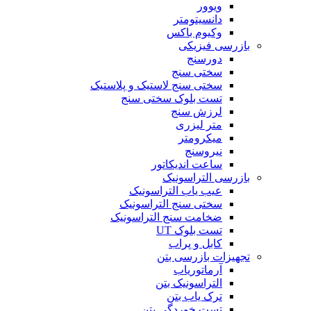
ویوور
دانسیتومتر
وکیوم باکس
بازرسی فیزیکی
دورسنج
سختی سنج
سختی سنج لاستیک و پلاستیک
تست بلوک سختی سنج
لرزش سنج
متر لیزری
میکرومتر
نیروسنج
ساعت اندیکاتور
بازرسی التراسونیک
عیب یاب التراسونیک
سختی سنج التراسونیک
ضخامت سنج التراسونیک
تست بلوک UT
کابل و پراب
تجهیزات بازرسی بتن
آرماتوریاب
التراسونیک بتن
ترک یاب بتن
تست خوردگی بتن