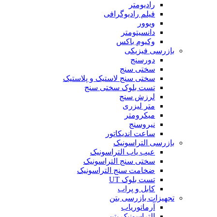
رادیومتر
فیلم رادیوگرافی
ویوور
دانسیتومتر
وکیوم باکس
بازرسی فیزیکی
دورسنج
سختی سنج
سختی سنج لاستیک و پلاستیک
تست بلوک سختی سنج
لرزش سنج
متر لیزری
میکرومتر
نیروسنج
ساعت اندیکاتور
بازرسی التراسونیک
عیب یاب التراسونیک
سختی سنج التراسونیک
ضخامت سنج التراسونیک
تست بلوک UT
کابل و پراب
تجهیزات بازرسی بتن
آرماتوریاب
التراسونیک بتن