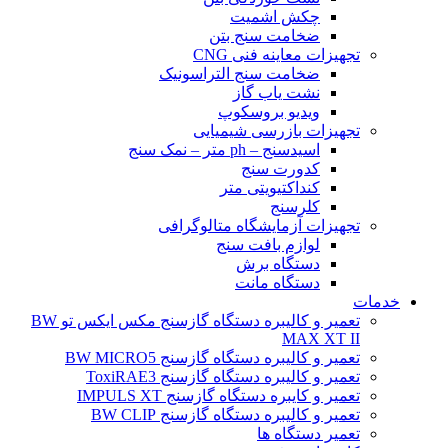
چکش اشمیت
ضخامت سنج بتن
تجهیزات معاینه فنی CNG
ضخامت سنج التراسونیک
نشت یاب گاز
ویدیو بروسکوپ
تجهیزات بازرسی شیمیایی
اسیدسنج – ph متر – نمک سنج
کدورت سنج
کنداکتیویتی متر
کلرسنج
تجهیزات آزمایشگاه متالوگرافی
لوازم بافت سنج
دستگاه برش
دستگاه مانت
خدمات
تعمیر و کالیبره دستگاه گازسنج مکس ایکس تو BW
MAX XT II
تعمیر و کالیبره دستگاه گازسنج BW MICRO5
تعمیر و کالیبره دستگاه گازسنج ToxiRAE3
تعمیر و کایبره دستگاه گازسنج IMPULS XT
تعمیر و کالیبره دستگاه گازسنج BW CLIP
تعمیر دستگاه ها