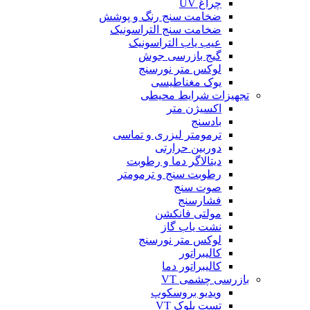
چراغ UV
ضخامت سنج رنگ و پوشش
ضخامت سنج التراسونیک
عیب یاب التراسونیک
گیج بازرسی جوش
لوکس متر نورسنج
یوک مغناطیسی
تجهیزات شرایط محیطی
اکسیژن متر
بادسنج
ترمومتر لیزری و تماسی
دوربین حرارتی
دیتالاگر دما و رطوبت
رطوبت سنج و ترمومتر
صوت سنج
فشارسنج
مولتی فانکشن
نشت یاب گاز
لوکس متر نورسنج
کالیبراتور
کالیبراتور دما
بازرسی چشمی VT
ویدیو بروسکوپ
تست بلوک VT