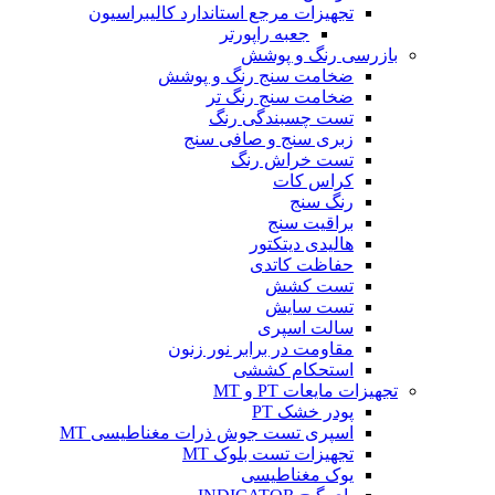
تجهیزات مرجع استاندارد کالیبراسیون
جعبه راپورتر
بازرسی رنگ و پوشش
ضخامت سنج رنگ و پوشش
ضخامت سنج رنگ تر
تست چسبندگی رنگ
زبری سنج و صافی سنج
تست خراش رنگ
کراس کات
رنگ سنج
براقیت سنج
هالیدی دیتکتور
حفاظت کاتدی
تست کشش
تست سایش
سالت اسپری
مقاومت در برابر نور زنون
استحکام کششی
تجهیزات مایعات PT و MT
پودر خشک PT
اسپری تست جوش ذرات مغناطیسی MT
تجهیزات تست بلوک MT
یوک مغناطیسی