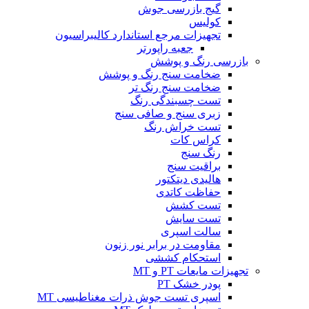
گیج بازرسی جوش
کولیس
تجهیزات مرجع استاندارد کالیبراسیون
جعبه راپورتر
بازرسی رنگ و پوشش
ضخامت سنج رنگ و پوشش
ضخامت سنج رنگ تر
تست چسبندگی رنگ
زبری سنج و صافی سنج
تست خراش رنگ
کراس کات
رنگ سنج
براقیت سنج
هالیدی دیتکتور
حفاظت کاتدی
تست کشش
تست سایش
سالت اسپری
مقاومت در برابر نور زنون
استحکام کششی
تجهیزات مایعات PT و MT
پودر خشک PT
اسپری تست جوش ذرات مغناطیسی MT