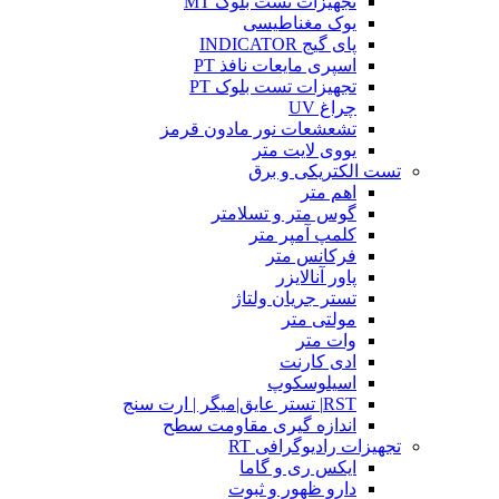
تجهیزات تست بلوک MT
یوک مغناطیسی
پای گیج INDICATOR
اسپری مایعات نافذ PT
تجهیزات تست بلوک PT
چراغ UV
تشعشعات نور مادون قرمز
یووی لایت متر
تست الکتریکی و برق
اهم متر
گوس متر و تسلامتر
کلمپ آمپر متر
فرکانس متر
پاور آنالایزر
تستر جریان ولتاژ
مولتی متر
وات متر
ادی کارنت
اسیلوسکوپ
RST| تستر عایق|میگر | ارت سنج
اندازه گیری مقاومت سطح
تجهیزات رادیوگرافی RT
ایکس ری و گاما
دارو ظهور و ثبوت