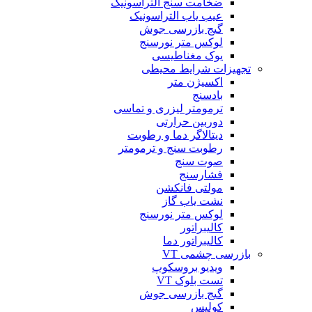
ضخامت سنج التراسونیک
عیب یاب التراسونیک
گیج بازرسی جوش
لوکس متر نورسنج
یوک مغناطیسی
تجهیزات شرایط محیطی
اکسیژن متر
بادسنج
ترمومتر لیزری و تماسی
دوربین حرارتی
دیتالاگر دما و رطوبت
رطوبت سنج و ترمومتر
صوت سنج
فشارسنج
مولتی فانکشن
نشت یاب گاز
لوکس متر نورسنج
کالیبراتور
کالیبراتور دما
بازرسی چشمی VT
ویدیو بروسکوپ
تست بلوک VT
گیج بازرسی جوش
کولیس