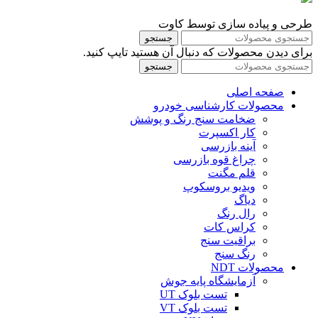
طرحی و پیاده سازی توسط کاوت
جستجو
برای دیدن محصولات که دنبال آن هستید تایپ کنید.
جستجو
صفحه اصلی
محصولات کارشناسی خودرو
ضخامت سنج رنگ و پوشش
کار اکسپرت
آینه بازرسی
چراغ قوه بازرسی
قلم مگنت
ویدیو بروسکوپ
دیاگ
رال رنگ
کراس کات
براقیت سنج
رنگ سنج
محصولات NDT
آزمایشگاه پایه جوش
تست بلوک UT
تست بلوک VT