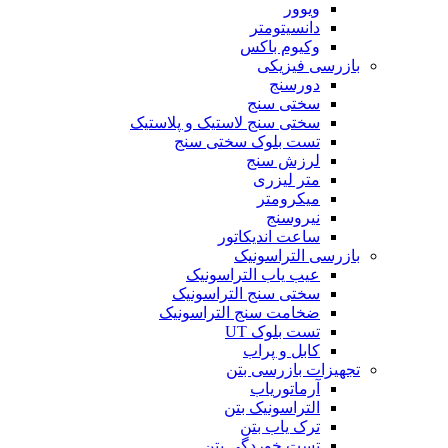
ویوور
دانسیتومتر
وکیوم باکس
بازرسی فیزیکی
دورسنج
سختی سنج
سختی سنج لاستیک و پلاستیک
تست بلوک سختی سنج
لرزش سنج
متر لیزری
میکرومتر
نیروسنج
ساعت اندیکاتور
بازرسی التراسونیک
عیب یاب التراسونیک
سختی سنج التراسونیک
ضخامت سنج التراسونیک
تست بلوک UT
کابل و پراب
تجهیزات بازرسی بتن
آرماتوریاب
التراسونیک بتن
ترک یاب بتن
تست خوردگی بتن