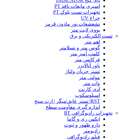
پای گیج INDICATOR
اسپری مایعات نافذ PT
تجهیزات تست بلوک PT
چراغ UV
تشعشعات نور مادون قرمز
یووی لایت متر
تست الکتریکی و برق
اهم متر
گوس متر و تسلامتر
کلمپ آمپر متر
فرکانس متر
پاور آنالایزر
تستر جریان ولتاژ
مولتی متر
وات متر
ادی کارنت
اسیلوسکوپ
RST| تستر عایق|میگر | ارت سنج
اندازه گیری مقاومت سطح
تجهیزات رادیوگرافی RT
ایکس ری و گاما
دارو ظهور و ثبوت
رادیومتر
فیلم رادیوگرافی