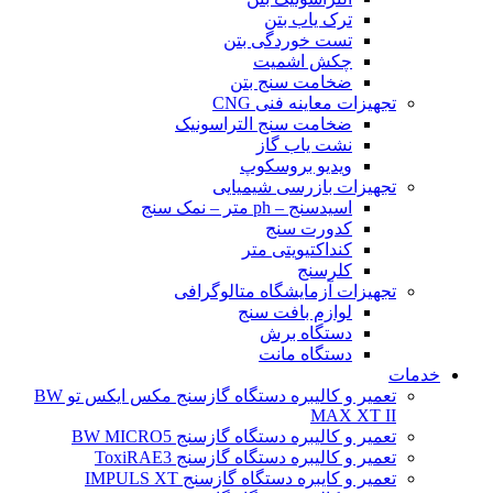
ترک یاب بتن
تست خوردگی بتن
چکش اشمیت
ضخامت سنج بتن
تجهیزات معاینه فنی CNG
ضخامت سنج التراسونیک
نشت یاب گاز
ویدیو بروسکوپ
تجهیزات بازرسی شیمیایی
اسیدسنج – ph متر – نمک سنج
کدورت سنج
کنداکتیویتی متر
کلرسنج
تجهیزات آزمایشگاه متالوگرافی
لوازم بافت سنج
دستگاه برش
دستگاه مانت
خدمات
تعمیر و کالیبره دستگاه گازسنج مکس ایکس تو BW
MAX XT II
تعمیر و کالیبره دستگاه گازسنج BW MICRO5
تعمیر و کالیبره دستگاه گازسنج ToxiRAE3
تعمیر و کایبره دستگاه گازسنج IMPULS XT