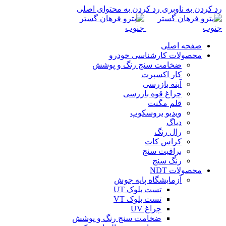
رد کردن به ناوبری
رد کردن به محتوای اصلی
صفحه اصلی
محصولات کارشناسی خودرو
ضخامت سنج رنگ و پوشش
کار اکسپرت
آینه بازرسی
چراغ قوه بازرسی
قلم مگنت
ویدیو بروسکوپ
دیاگ
رال رنگ
کراس کات
براقیت سنج
رنگ سنج
محصولات NDT
آزمایشگاه پایه جوش
تست بلوک UT
تست بلوک VT
چراغ UV
ضخامت سنج رنگ و پوشش