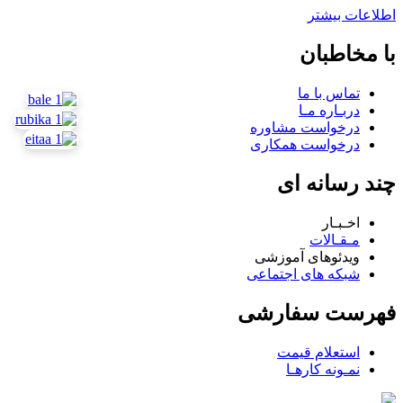
اطلاعات بیشتر
با مخاطبان
تماس با ما
دربـاره مـا
درخواست مشاوره
درخواست همکاری
چند رسانه ای
اخـبـار
مـقـالات
ویدئوهای آموزشی
شبکه های اجتماعی
فهرست سفارشی
استعلام قیمت
نمـونه کارهـا