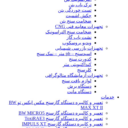
ترک یاب بتن
تست خوردگی بتن
چکش اشمیت
ضخامت سنج بتن
تجهیزات معاینه فنی CNG
ضخامت سنج التراسونیک
نشت یاب گاز
ویدیو بروسکوپ
تجهیزات بازرسی شیمیایی
اسیدسنج – ph متر – نمک سنج
کدورت سنج
کنداکتیویتی متر
کلرسنج
تجهیزات آزمایشگاه متالوگرافی
لوازم بافت سنج
دستگاه برش
دستگاه مانت
خدمات
تعمیر و کالیبره دستگاه گازسنج مکس ایکس تو BW
MAX XT II
تعمیر و کالیبره دستگاه گازسنج BW MICRO5
تعمیر و کالیبره دستگاه گازسنج ToxiRAE3
تعمیر و کایبره دستگاه گازسنج IMPULS XT