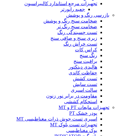
تجهیزات مرجع استاندارد کالیبراسیون
جعبه راپورتر
بازرسی رنگ و پوشش
ضخامت سنج رنگ و پوشش
ضخامت سنج رنگ تر
تست چسبندگی رنگ
زبری سنج و صافی سنج
تست خراش رنگ
کراس کات
رنگ سنج
براقیت سنج
هالیدی دیتکتور
حفاظت کاتدی
تست کشش
تست سایش
سالت اسپری
مقاومت در برابر نور زنون
استحکام کششی
تجهیزات مایعات PT و MT
پودر خشک PT
اسپری تست جوش ذرات مغناطیسی MT
تجهیزات تست بلوک MT
یوک مغناطیسی