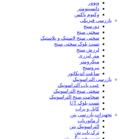
ویوور
دانسیتومتر
وکیوم باکس
بازرسی فیزیکی
دورسنج
سختی سنج
سختی سنج لاستیک و پلاستیک
تست بلوک سختی سنج
لرزش سنج
متر لیزری
میکرومتر
نیروسنج
ساعت اندیکاتور
بازرسی التراسونیک
عیب یاب التراسونیک
سختی سنج التراسونیک
ضخامت سنج التراسونیک
تست بلوک UT
کابل و پراب
تجهیزات بازرسی بتن
آرماتوریاب
التراسونیک بتن
ترک یاب بتن
تست خوردگی بتن