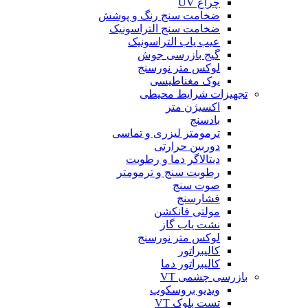
چراغ UV
ضخامت سنج رنگ و پوشش
ضخامت سنج التراسونیک
عیب یاب التراسونیک
گیج بازرسی جوش
لوکس متر نورسنج
یوک مغناطیسی
تجهیزات شرایط محیطی
اکسیژن متر
بادسنج
ترمومتر لیزری و تماسی
دوربین حرارتی
دیتالاگر دما و رطوبت
رطوبت سنج و ترمومتر
صوت سنج
فشارسنج
مولتی فانکشن
نشت یاب گاز
لوکس متر نورسنج
کالیبراتور
کالیبراتور دما
بازرسی چشمی VT
ویدیو بروسکوپ
تست بلوک VT