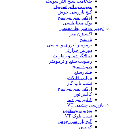
ضخامت سنج التراسونیک
عیب یاب التراسونیک
گیج بازرسی جوش
لوکس متر نورسنج
یوک مغناطیسی
تجهیزات شرایط محیطی
اکسیژن متر
بادسنج
ترمومتر لیزری و تماسی
دوربین حرارتی
دیتالاگر دما و رطوبت
رطوبت سنج و ترمومتر
صوت سنج
فشارسنج
مولتی فانکشن
نشت یاب گاز
لوکس متر نورسنج
کالیبراتور
کالیبراتور دما
بازرسی چشمی VT
ویدیو بروسکوپ
تست بلوک VT
گیج بازرسی جوش
کولیس