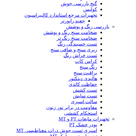
گیج بازرسی جوش
کولیس
تجهیزات مرجع استاندارد کالیبراسیون
جعبه راپورتر
بازرسی رنگ و پوشش
ضخامت سنج رنگ و پوشش
ضخامت سنج رنگ تر
تست چسبندگی رنگ
زبری سنج و صافی سنج
تست خراش رنگ
کراس کات
رنگ سنج
براقیت سنج
هالیدی دیتکتور
حفاظت کاتدی
تست کشش
تست سایش
سالت اسپری
مقاومت در برابر نور زنون
استحکام کششی
تجهیزات مایعات PT و MT
پودر خشک PT
اسپری تست جوش ذرات مغناطیسی MT