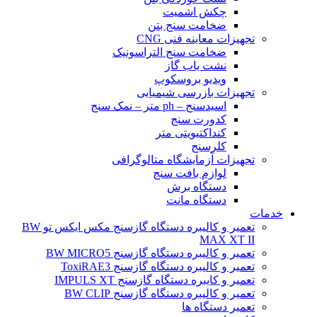
چکش اشمیت
ضخامت سنج بتن
تجهیزات معاینه فنی CNG
ضخامت سنج التراسونیک
نشت یاب گاز
ویدیو بروسکوپ
تجهیزات بازرسی شیمیایی
اسیدسنج – ph متر – نمک سنج
کدورت سنج
کنداکتیویتی متر
کلرسنج
تجهیزات آزمایشگاه متالوگرافی
لوازم بافت سنج
دستگاه برش
دستگاه مانت
خدمات
تعمیر و کالیبره دستگاه گازسنج مکس ایکس تو BW
MAX XT II
تعمیر و کالیبره دستگاه گازسنج BW MICRO5
تعمیر و کالیبره دستگاه گازسنج ToxiRAE3
تعمیر و کایبره دستگاه گازسنج IMPULS XT
تعمیر و کالیبره دستگاه گازسنج BW CLIP
تعمیر دستگاه ها