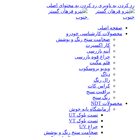
رد کردن به ناوبری
رد کردن به محتوای اصلی
صفحه اصلی
محصولات کارشناسی خودرو
ضخامت سنج رنگ و پوشش
کار اکسپرت
آینه بازرسی
چراغ قوه بازرسی
قلم مگنت
ویدیو بروسکوپ
دیاگ
رال رنگ
کراس کات
براقیت سنج
رنگ سنج
محصولات NDT
آزمایشگاه پایه جوش
تست بلوک UT
تست بلوک VT
چراغ UV
ضخامت سنج رنگ و پوشش