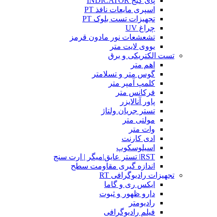
پای گیج INDICATOR
اسپری مایعات نافذ PT
تجهیزات تست بلوک PT
چراغ UV
تشعشعات نور مادون قرمز
یووی لایت متر
تست الکتریکی و برق
اهم متر
گوس متر و تسلامتر
کلمپ آمپر متر
فرکانس متر
پاور آنالایزر
تستر جریان ولتاژ
مولتی متر
وات متر
ادی کارنت
اسیلوسکوپ
RST| تستر عایق|میگر | ارت سنج
اندازه گیری مقاومت سطح
تجهیزات رادیوگرافی RT
ایکس ری و گاما
دارو ظهور و ثبوت
رادیومتر
فیلم رادیوگرافی