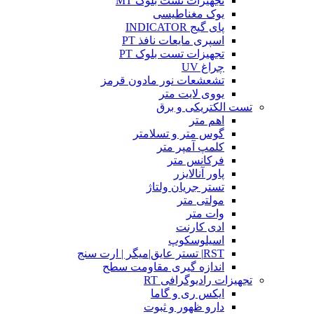
تجهیزات تست بلوک MT
یوک مغناطیسی
پای گیج INDICATOR
اسپری مایعات نافذ PT
تجهیزات تست بلوک PT
چراغ UV
تشعشعات نور مادون قرمز
یووی لایت متر
تست الکتریکی و برق
اهم متر
گوس متر و تسلامتر
کلمپ آمپر متر
فرکانس متر
پاور آنالایزر
تستر جریان ولتاژ
مولتی متر
وات متر
ادی کارنت
اسیلوسکوپ
RST| تستر عایق|میگر | ارت سنج
اندازه گیری مقاومت سطح
تجهیزات رادیوگرافی RT
ایکس ری و گاما
دارو ظهور و ثبوت