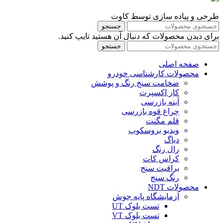
طرحی و پیاده سازی توسط کاوت
جستجو
برای دیدن محصولات که دنبال آن هستید تایپ کنید.
جستجو
صفحه اصلی
محصولات کارشناسی خودرو
ضخامت سنج رنگ و پوشش
کار اکسپرت
آینه بازرسی
چراغ قوه بازرسی
قلم مگنت
ویدیو بروسکوپ
دیاگ
رال رنگ
کراس کات
براقیت سنج
رنگ سنج
محصولات NDT
آزمایشگاه پایه جوش
تست بلوک UT
تست بلوک VT