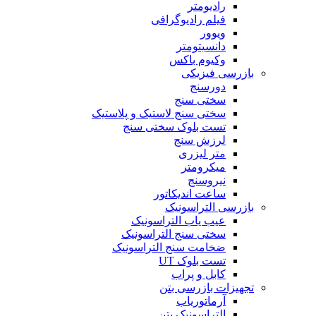
رادیومتر
فیلم رادیوگرافی
ویوور
دانسیتومتر
وکیوم باکس
بازرسی فیزیکی
دورسنج
سختی سنج
سختی سنج لاستیک و پلاستیک
تست بلوک سختی سنج
لرزش سنج
متر لیزری
میکرومتر
نیروسنج
ساعت اندیکاتور
بازرسی التراسونیک
عیب یاب التراسونیک
سختی سنج التراسونیک
ضخامت سنج التراسونیک
تست بلوک UT
کابل و پراب
تجهیزات بازرسی بتن
آرماتوریاب
التراسونیک بتن