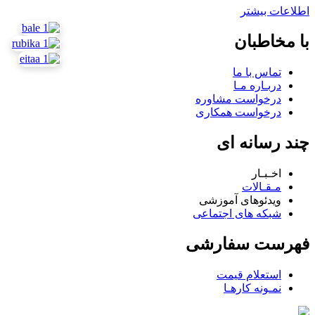
اطلاعات بیشتر
با مخاطبان
تماس با ما
دربـاره مـا
درخواست مشاوره
درخواست همکاری
چند رسانه ای
اخـبـار
مـقـالات
ویدئوهای آموزشی
شبکه های اجتماعی
فهرست سفارشی
استعلام قیمت
نمـونه کارهـا