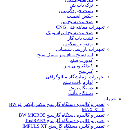
ترک یاب بتن
تست خوردگی بتن
چکش اشمیت
ضخامت سنج بتن
تجهیزات معاینه فنی CNG
ضخامت سنج التراسونیک
نشت یاب گاز
ویدیو بروسکوپ
تجهیزات بازرسی شیمیایی
اسیدسنج – ph متر – نمک سنج
کدورت سنج
کنداکتیویتی متر
کلرسنج
تجهیزات آزمایشگاه متالوگرافی
لوازم بافت سنج
دستگاه برش
دستگاه مانت
خدمات
تعمیر و کالیبره دستگاه گازسنج مکس ایکس تو BW
MAX XT II
تعمیر و کالیبره دستگاه گازسنج BW MICRO5
تعمیر و کالیبره دستگاه گازسنج ToxiRAE3
تعمیر و کایبره دستگاه گازسنج IMPULS XT