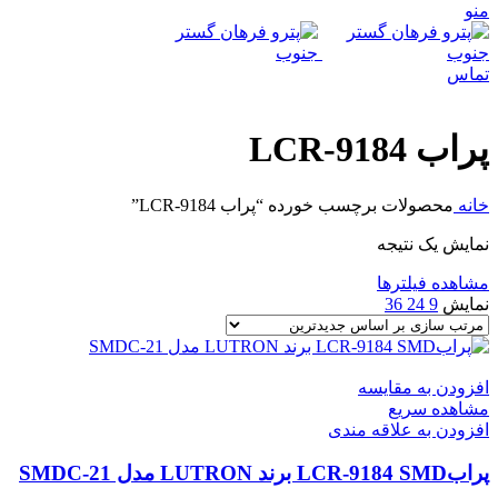
منو
تماس
پراب LCR-9184
خانه
محصولات برچسب خورده “پراب LCR-9184”
نمایش یک نتیجه
مشاهده فیلترها
نمایش
9
24
36
افزودن به مقایسه
مشاهده سریع
افزودن به علاقه مندی
پرابLCR-9184 SMD برند LUTRON مدل SMDC-21