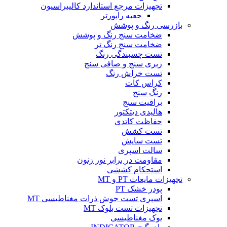
تجهیزات مرجع استاندارد کالیبراسیون
جعبه راپورتر
بازرسی رنگ و پوشش
ضخامت سنج رنگ و پوشش
ضخامت سنج رنگ تر
تست چسبندگی رنگ
زبری سنج و صافی سنج
تست خراش رنگ
کراس کات
رنگ سنج
براقیت سنج
هالیدی دیتکتور
حفاظت کاتدی
تست کشش
تست سایش
سالت اسپری
مقاومت در برابر نور زنون
استحکام کششی
تجهیزات مایعات PT و MT
پودر خشک PT
اسپری تست جوش ذرات مغناطیسی MT
تجهیزات تست بلوک MT
یوک مغناطیسی