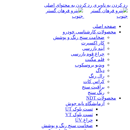
رد کردن به ناوبری
رد کردن به محتوای اصلی
صفحه اصلی
محصولات کارشناسی خودرو
ضخامت سنج رنگ و پوشش
کار اکسپرت
آینه بازرسی
چراغ قوه بازرسی
قلم مگنت
ویدیو بروسکوپ
دیاگ
رال رنگ
کراس کات
براقیت سنج
رنگ سنج
محصولات NDT
آزمایشگاه پایه جوش
تست بلوک UT
تست بلوک VT
چراغ UV
ضخامت سنج رنگ و پوشش