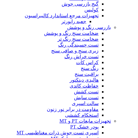
گیج بازرسی جوش
کولیس
تجهیزات مرجع استاندارد کالیبراسیون
جعبه راپورتر
بازرسی رنگ و پوشش
ضخامت سنج رنگ و پوشش
ضخامت سنج رنگ تر
تست چسبندگی رنگ
زبری سنج و صافی سنج
تست خراش رنگ
کراس کات
رنگ سنج
براقیت سنج
هالیدی دیتکتور
حفاظت کاتدی
تست کشش
تست سایش
سالت اسپری
مقاومت در برابر نور زنون
استحکام کششی
تجهیزات مایعات PT و MT
پودر خشک PT
اسپری تست جوش ذرات مغناطیسی MT