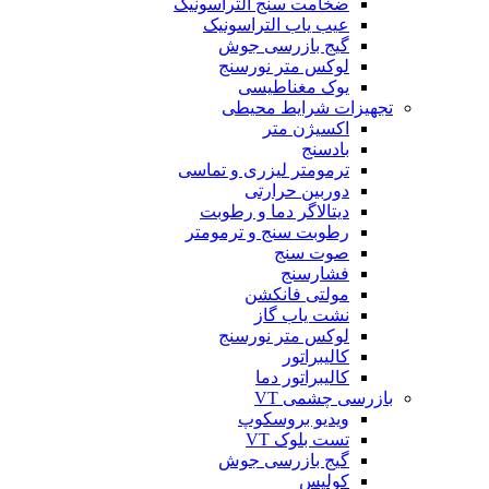
ضخامت سنج التراسونیک
عیب یاب التراسونیک
گیج بازرسی جوش
لوکس متر نورسنج
یوک مغناطیسی
تجهیزات شرایط محیطی
اکسیژن متر
بادسنج
ترمومتر لیزری و تماسی
دوربین حرارتی
دیتالاگر دما و رطوبت
رطوبت سنج و ترمومتر
صوت سنج
فشارسنج
مولتی فانکشن
نشت یاب گاز
لوکس متر نورسنج
کالیبراتور
کالیبراتور دما
بازرسی چشمی VT
ویدیو بروسکوپ
تست بلوک VT
گیج بازرسی جوش
کولیس