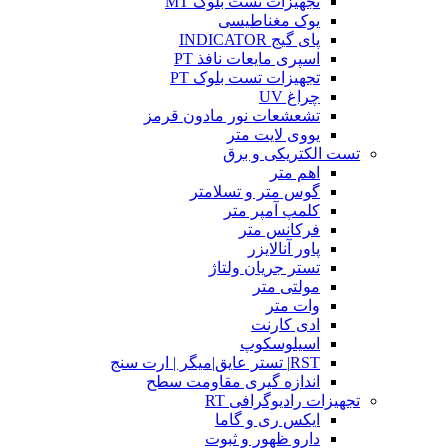
تجهیزات تست بلوک MT
یوک مغناطیسی
پای گیج INDICATOR
اسپری مایعات نافذ PT
تجهیزات تست بلوک PT
چراغ UV
تشعشعات نور مادون قرمز
یووی لایت متر
تست الکتریکی و برق
اهم متر
گوس متر و تسلامتر
کلمپ آمپر متر
فرکانس متر
پاور آنالایزر
تستر جریان ولتاژ
مولتی متر
وات متر
ادی کارنت
اسیلوسکوپ
RST| تستر عایق|میگر | ارت سنج
اندازه گیری مقاومت سطح
تجهیزات رادیوگرافی RT
ایکس ری و گاما
دارو ظهور و ثبوت