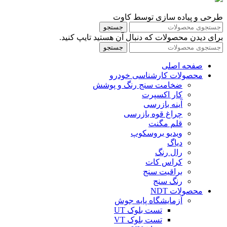
طرحی و پیاده سازی توسط کاوت
جستجو
برای دیدن محصولات که دنبال آن هستید تایپ کنید.
جستجو
صفحه اصلی
محصولات کارشناسی خودرو
ضخامت سنج رنگ و پوشش
کار اکسپرت
آینه بازرسی
چراغ قوه بازرسی
قلم مگنت
ویدیو بروسکوپ
دیاگ
رال رنگ
کراس کات
براقیت سنج
رنگ سنج
محصولات NDT
آزمایشگاه پایه جوش
تست بلوک UT
تست بلوک VT