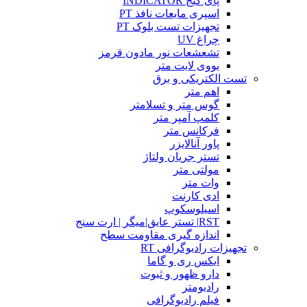
پای گیج INDICATOR
اسپری مایعات نافذ PT
تجهیزات تست بلوک PT
چراغ UV
تشعشعات نور مادون قرمز
یووی لایت متر
تست الکتریکی و برق
اهم متر
گوس متر و تسلامتر
کلمپ آمپر متر
فرکانس متر
پاور آنالایزر
تستر جریان ولتاژ
مولتی متر
وات متر
ادی کارنت
اسیلوسکوپ
RST| تستر عایق|میگر | ارت سنج
اندازه گیری مقاومت سطح
تجهیزات رادیوگرافی RT
ایکس ری و گاما
دارو ظهور و ثبوت
رادیومتر
فیلم رادیوگرافی