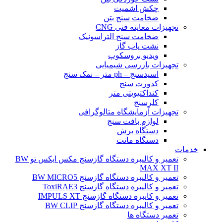
چکش اشمیت
ضخامت سنج بتن
تجهیزات معاینه فنی CNG
ضخامت سنج التراسونیک
نشت یاب گاز
ویدیو بروسکوپ
تجهیزات بازرسی شیمیایی
اسیدسنج – ph متر – نمک سنج
کدورت سنج
کنداکتیویتی متر
کلرسنج
تجهیزات آزمایشگاه متالوگرافی
لوازم بافت سنج
دستگاه برش
دستگاه مانت
خدمات
تعمیر و کالیبره دستگاه گازسنج مکس ایکس تو BW
MAX XT II
تعمیر و کالیبره دستگاه گازسنج BW MICRO5
تعمیر و کالیبره دستگاه گازسنج ToxiRAE3
تعمیر و کایبره دستگاه گازسنج IMPULS XT
تعمیر و کالیبره دستگاه گازسنج BW CLIP
تعمیر دستگاه ها