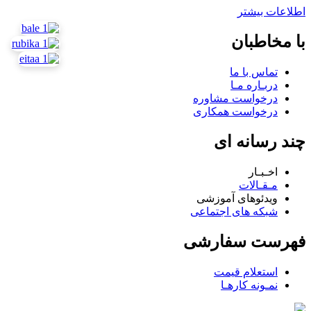
اطلاعات بیشتر
با مخاطبان
تماس با ما
دربـاره مـا
درخواست مشاوره
درخواست همکاری
چند رسانه ای
اخـبـار
مـقـالات
ویدئوهای آموزشی
شبکه های اجتماعی
فهرست سفارشی
استعلام قیمت
نمـونه کارهـا