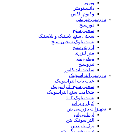
ویوور
دانسیتومتر
وکیوم باکس
بازرسی فیزیکی
دورسنج
سختی سنج
سختی سنج لاستیک و پلاستیک
تست بلوک سختی سنج
لرزش سنج
متر لیزری
میکرومتر
نیروسنج
ساعت اندیکاتور
بازرسی التراسونیک
عیب یاب التراسونیک
سختی سنج التراسونیک
ضخامت سنج التراسونیک
تست بلوک UT
کابل و پراب
تجهیزات بازرسی بتن
آرماتوریاب
التراسونیک بتن
ترک یاب بتن
تست خوردگی بتن