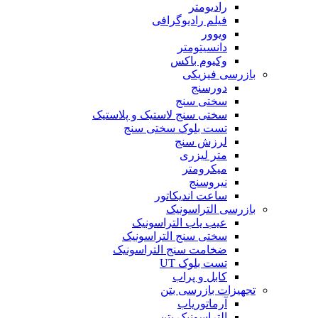
رادیومتر
فیلم رادیوگرافی
ویوور
دانسیتومتر
وکیوم باکس
بازرسی فیزیکی
دورسنج
سختی سنج
سختی سنج لاستیک و پلاستیک
تست بلوک سختی سنج
لرزش سنج
متر لیزری
میکرومتر
نیروسنج
ساعت اندیکاتور
بازرسی التراسونیک
عیب یاب التراسونیک
سختی سنج التراسونیک
ضخامت سنج التراسونیک
تست بلوک UT
کابل و پراب
تجهیزات بازرسی بتن
آرماتوریاب
التراسونیک بتن