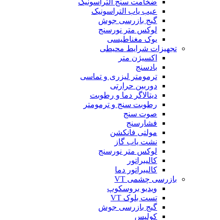
ضخامت سنج التراسونیک
عیب یاب التراسونیک
گیج بازرسی جوش
لوکس متر نورسنج
یوک مغناطیسی
تجهیزات شرایط محیطی
اکسیژن متر
بادسنج
ترمومتر لیزری و تماسی
دوربین حرارتی
دیتالاگر دما و رطوبت
رطوبت سنج و ترمومتر
صوت سنج
فشارسنج
مولتی فانکشن
نشت یاب گاز
لوکس متر نورسنج
کالیبراتور
کالیبراتور دما
بازرسی چشمی VT
ویدیو بروسکوپ
تست بلوک VT
گیج بازرسی جوش
کولیس