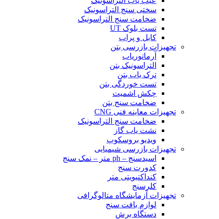
عیب یاب التراسونیک
سختی سنج التراسونیک
ضخامت سنج التراسونیک
تست بلوک UT
کابل و پراب
تجهیزات بازرسی بتن
آرماتوریاب
التراسونیک بتن
ترک یاب بتن
تست خوردگی بتن
چکش اشمیت
ضخامت سنج بتن
تجهیزات معاینه فنی CNG
ضخامت سنج التراسونیک
نشت یاب گاز
ویدیو بروسکوپ
تجهیزات بازرسی شیمیایی
اسیدسنج – ph متر – نمک سنج
کدورت سنج
کنداکتیویتی متر
کلرسنج
تجهیزات آزمایشگاه متالوگرافی
لوازم بافت سنج
دستگاه برش