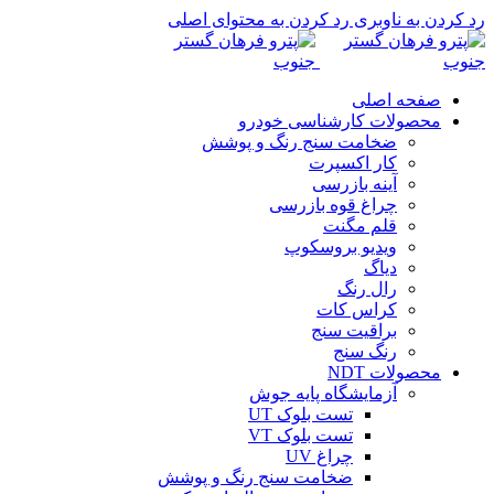
رد کردن به ناوبری
رد کردن به محتوای اصلی
صفحه اصلی
محصولات کارشناسی خودرو
ضخامت سنج رنگ و پوشش
کار اکسپرت
آینه بازرسی
چراغ قوه بازرسی
قلم مگنت
ویدیو بروسکوپ
دیاگ
رال رنگ
کراس کات
براقیت سنج
رنگ سنج
محصولات NDT
آزمایشگاه پایه جوش
تست بلوک UT
تست بلوک VT
چراغ UV
ضخامت سنج رنگ و پوشش