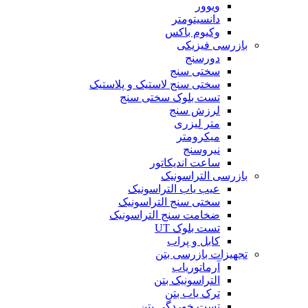
ویوور
دانسیتومتر
وکیوم باکس
بازرسی فیزیکی
دورسنج
سختی سنج
سختی سنج لاستیک و پلاستیک
تست بلوک سختی سنج
لرزش سنج
متر لیزری
میکرومتر
نیروسنج
ساعت اندیکاتور
بازرسی التراسونیک
عیب یاب التراسونیک
سختی سنج التراسونیک
ضخامت سنج التراسونیک
تست بلوک UT
کابل و پراب
تجهیزات بازرسی بتن
آرماتوریاب
التراسونیک بتن
ترک یاب بتن
تست خوردگی بتن