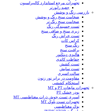
تجهیزات مرجع استاندارد کالیبراسیون
جعبه راپورتر
بازرسی رنگ و پوشش
ضخامت سنج رنگ و پوشش
ضخامت سنج رنگ تر
تست چسبندگی رنگ
زبری سنج و صافی سنج
تست خراش رنگ
کراس کات
رنگ سنج
براقیت سنج
هالیدی دیتکتور
حفاظت کاتدی
تست کشش
تست سایش
سالت اسپری
مقاومت در برابر نور زنون
استحکام کششی
تجهیزات مایعات PT و MT
پودر خشک PT
اسپری تست جوش ذرات مغناطیسی MT
تجهیزات تست بلوک MT
یوک مغناطیسی