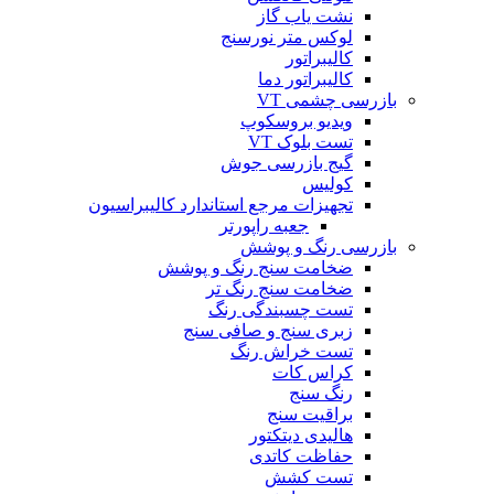
نشت یاب گاز
لوکس متر نورسنج
کالیبراتور
کالیبراتور دما
بازرسی چشمی VT
ویدیو بروسکوپ
تست بلوک VT
گیج بازرسی جوش
کولیس
تجهیزات مرجع استاندارد کالیبراسیون
جعبه راپورتر
بازرسی رنگ و پوشش
ضخامت سنج رنگ و پوشش
ضخامت سنج رنگ تر
تست چسبندگی رنگ
زبری سنج و صافی سنج
تست خراش رنگ
کراس کات
رنگ سنج
براقیت سنج
هالیدی دیتکتور
حفاظت کاتدی
تست کشش