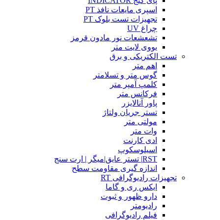
پای گیج INDICATOR
اسپری مایعات نافذ PT
تجهیزات تست بلوک PT
چراغ UV
تشعشعات نور مادون قرمز
یووی لایت متر
تست الکتریکی و برق
اهم متر
گوس متر و تسلامتر
کلمپ آمپر متر
فرکانس متر
پاور آنالایزر
تستر جریان ولتاژ
مولتی متر
وات متر
ادی کارنت
اسیلوسکوپ
RST| تستر عایق|میگر | ارت سنج
اندازه گیری مقاومت سطح
تجهیزات رادیوگرافی RT
ایکس ری و گاما
دارو ظهور و ثبوت
رادیومتر
فیلم رادیوگرافی