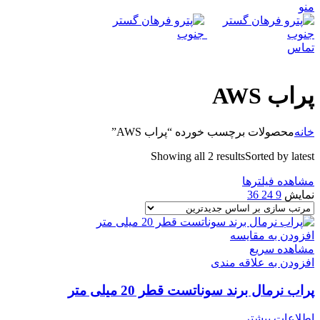
منو
تماس
پراب AWS
خانه
محصولات برچسب خورده “پراب AWS”
Showing all 2 results
Sorted by latest
مشاهده فیلترها
نمایش
9
24
36
افزودن به مقایسه
مشاهده سریع
افزودن به علاقه مندی
پراب نرمال برند سوناتست قطر 20 میلی متر
اطلاعات بیشتر