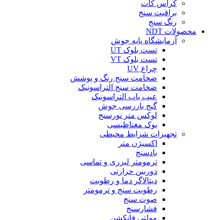
کراس کات
براقیت سنج
رنگ سنج
محصولات NDT
آزمایشگاه پایه جوش
تست بلوک UT
تست بلوک VT
چراغ UV
ضخامت سنج رنگ و پوشش
ضخامت سنج التراسونیک
عیب یاب التراسونیک
گیج بازرسی جوش
لوکس متر نورسنج
یوک مغناطیسی
تجهیزات شرایط محیطی
اکسیژن متر
بادسنج
ترمومتر لیزری و تماسی
دوربین حرارتی
دیتالاگر دما و رطوبت
رطوبت سنج و ترمومتر
صوت سنج
فشارسنج
مولتی فانکشن