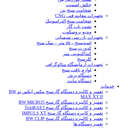
چکش اشمیت
ضخامت سنج بتن
تجهیزات معاینه فنی CNG
ضخامت سنج التراسونیک
نشت یاب گاز
ویدیو بروسکوپ
تجهیزات بازرسی شیمیایی
اسیدسنج – ph متر – نمک سنج
کدورت سنج
کنداکتیویتی متر
کلرسنج
تجهیزات آزمایشگاه متالوگرافی
لوازم بافت سنج
دستگاه برش
دستگاه مانت
خدمات
تعمیر و کالیبره دستگاه گازسنج مکس ایکس تو BW
MAX XT II
تعمیر و کالیبره دستگاه گازسنج BW MICRO5
تعمیر و کالیبره دستگاه گازسنج ToxiRAE3
تعمیر و کایبره دستگاه گازسنج IMPULS XT
تعمیر و کالیبره دستگاه گازسنج BW CLIP
تعمیر دستگاه ها