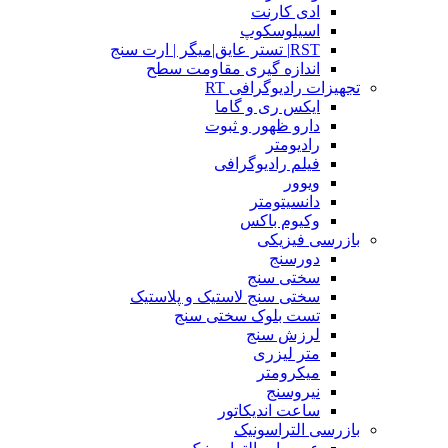
ادی کارنت
اسیلوسکوپ
RST| تستر عایق|میگر | ارت سنج
اندازه گیری مقاومت سطح
تجهیزات رادیوگرافی RT
ایکس ری و گاما
دارو ظهور و ثبوت
رادیومتر
فیلم رادیوگرافی
ویوور
دانسیتومتر
وکیوم باکس
بازرسی فیزیکی
دورسنج
سختی سنج
سختی سنج لاستیک و پلاستیک
تست بلوک سختی سنج
لرزش سنج
متر لیزری
میکرومتر
نیروسنج
ساعت اندیکاتور
بازرسی التراسونیک