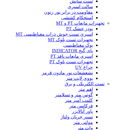
تست سایش
سالت اسپری
مقاومت در برابر نور زنون
استحکام کششی
تجهیزات مایعات PT و MT
پودر خشک PT
اسپری تست جوش ذرات مغناطیسی MT
تجهیزات تست بلوک MT
یوک مغناطیسی
پای گیج INDICATOR
اسپری مایعات نافذ PT
تجهیزات تست بلوک PT
چراغ UV
تشعشعات نور مادون قرمز
یووی لایت متر
تست الکتریکی و برق
اهم متر
گوس متر و تسلامتر
کلمپ آمپر متر
فرکانس متر
پاور آنالایزر
تستر جریان ولتاژ
مولتی متر
وات متر