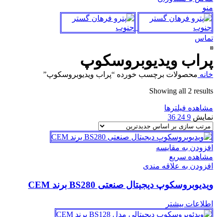
منو
تماس
پراب ویدیوبروسکوپ
خانه
محصولات برچسب خورده “پراب ویدیوبروسکوپ”
Sorted
Showing all 2 results
by
مشاهده فیلترها
latest
نمایش
9
24
36
افزودن به مقایسه
مشاهده سریع
افزودن به علاقه مندی
ویدیوبروسکوپ دیجیتال صنعتی BS280 برند CEM
اطلاعات بیشتر