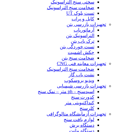
سختی سنج التراسونیک
ضخامت سنج التراسونیک
تست بلوک UT
کابل و پراب
تجهیزات بازرسی بتن
آرماتوریاب
التراسونیک بتن
ترک یاب بتن
تست خوردگی بتن
چکش اشمیت
ضخامت سنج بتن
تجهیزات معاینه فنی CNG
ضخامت سنج التراسونیک
نشت یاب گاز
ویدیو بروسکوپ
تجهیزات بازرسی شیمیایی
اسیدسنج – ph متر – نمک سنج
کدورت سنج
کنداکتیویتی متر
کلرسنج
تجهیزات آزمایشگاه متالوگرافی
لوازم بافت سنج
دستگاه برش
دستگاه مانت