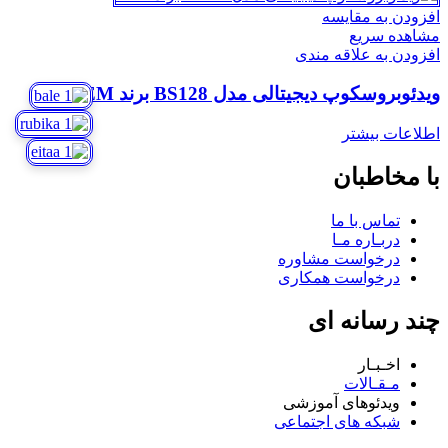
افزودن به مقایسه
مشاهده سریع
افزودن به علاقه مندی
ویدئوبروسکوپ دیجیتالی مدل BS128 برند CEM
اطلاعات بیشتر
با مخاطبان
تماس با ما
دربـاره مـا
درخواست مشاوره
درخواست همکاری
چند رسانه ای
اخـبـار
مـقـالات
ویدئوهای آموزشی
شبکه های اجتماعی