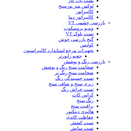
نشت یاب گاز
لوکس متر نورسنج
کالیبراتور
کالیبراتور دما
بازرسی چشمی VT
ویدیو بروسکوپ
تست بلوک VT
گیج بازرسی جوش
کولیس
تجهیزات مرجع استاندارد کالیبراسیون
جعبه راپورتر
بازرسی رنگ و پوشش
ضخامت سنج رنگ و پوشش
ضخامت سنج رنگ تر
تست چسبندگی رنگ
زبری سنج و صافی سنج
تست خراش رنگ
کراس کات
رنگ سنج
براقیت سنج
هالیدی دیتکتور
حفاظت کاتدی
تست کشش
تست سایش