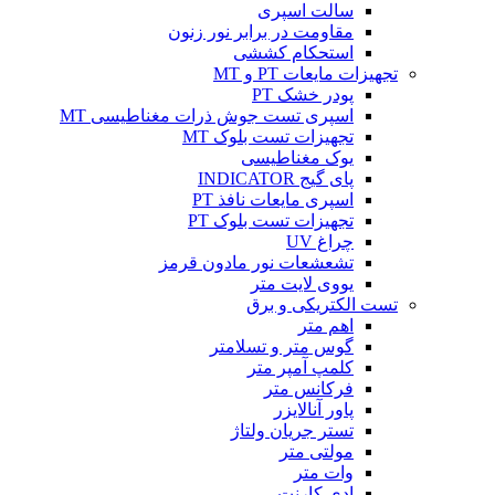
سالت اسپری
مقاومت در برابر نور زنون
استحکام کششی
تجهیزات مایعات PT و MT
پودر خشک PT
اسپری تست جوش ذرات مغناطیسی MT
تجهیزات تست بلوک MT
یوک مغناطیسی
پای گیج INDICATOR
اسپری مایعات نافذ PT
تجهیزات تست بلوک PT
چراغ UV
تشعشعات نور مادون قرمز
یووی لایت متر
تست الکتریکی و برق
اهم متر
گوس متر و تسلامتر
کلمپ آمپر متر
فرکانس متر
پاور آنالایزر
تستر جریان ولتاژ
مولتی متر
وات متر
ادی کارنت