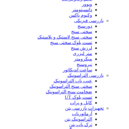
ویوور
دانسیتومتر
وکیوم باکس
بازرسی فیزیکی
دورسنج
سختی سنج
سختی سنج لاستیک و پلاستیک
تست بلوک سختی سنج
لرزش سنج
متر لیزری
میکرومتر
نیروسنج
ساعت اندیکاتور
بازرسی التراسونیک
عیب یاب التراسونیک
سختی سنج التراسونیک
ضخامت سنج التراسونیک
تست بلوک UT
کابل و پراب
تجهیزات بازرسی بتن
آرماتوریاب
التراسونیک بتن
ترک یاب بتن