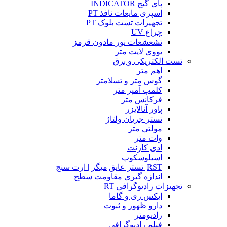
پای گیج INDICATOR
اسپری مایعات نافذ PT
تجهیزات تست بلوک PT
چراغ UV
تشعشعات نور مادون قرمز
یووی لایت متر
تست الکتریکی و برق
اهم متر
گوس متر و تسلامتر
کلمپ آمپر متر
فرکانس متر
پاور آنالایزر
تستر جریان ولتاژ
مولتی متر
وات متر
ادی کارنت
اسیلوسکوپ
RST| تستر عایق|میگر | ارت سنج
اندازه گیری مقاومت سطح
تجهیزات رادیوگرافی RT
ایکس ری و گاما
دارو ظهور و ثبوت
رادیومتر
فیلم رادیوگرافی