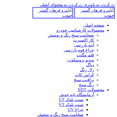
رد کردن به ناوبری
رد کردن به محتوای اصلی
صفحه اصلی
محصولات کارشناسی خودرو
ضخامت سنج رنگ و پوشش
کار اکسپرت
آینه بازرسی
چراغ قوه بازرسی
قلم مگنت
ویدیو بروسکوپ
دیاگ
رال رنگ
کراس کات
براقیت سنج
رنگ سنج
محصولات NDT
آزمایشگاه پایه جوش
تست بلوک UT
تست بلوک VT
چراغ UV
ضخامت سنج رنگ و پوشش