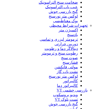
ضخامت سنج التراسونیک
عیب یاب التراسونیک
گیج بازرسی جوش
لوکس متر نورسنج
یوک مغناطیسی
تجهیزات شرایط محیطی
اکسیژن متر
بادسنج
ترمومتر لیزری و تماسی
دوربین حرارتی
دیتالاگر دما و رطوبت
رطوبت سنج و ترمومتر
صوت سنج
فشارسنج
مولتی فانکشن
نشت یاب گاز
لوکس متر نورسنج
کالیبراتور
کالیبراتور دما
بازرسی چشمی VT
ویدیو بروسکوپ
تست بلوک VT
گیج بازرسی جوش
کولیس