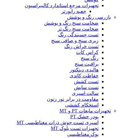
تجهیزات مرجع استاندارد کالیبراسیون
جعبه راپورتر
بازرسی رنگ و پوشش
ضخامت سنج رنگ و پوشش
ضخامت سنج رنگ تر
تست چسبندگی رنگ
زبری سنج و صافی سنج
تست خراش رنگ
کراس کات
رنگ سنج
براقیت سنج
هالیدی دیتکتور
حفاظت کاتدی
تست کشش
تست سایش
سالت اسپری
مقاومت در برابر نور زنون
استحکام کششی
تجهیزات مایعات PT و MT
پودر خشک PT
اسپری تست جوش ذرات مغناطیسی MT
تجهیزات تست بلوک MT
یوک مغناطیسی