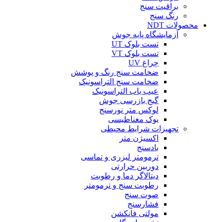
براقیت سنج
رنگ سنج
محصولات NDT
آزمایشگاه پایه جوش
تست بلوک UT
تست بلوک VT
چراغ UV
ضخامت سنج رنگ و پوشش
ضخامت سنج التراسونیک
عیب یاب التراسونیک
گیج بازرسی جوش
لوکس متر نورسنج
یوک مغناطیسی
تجهیزات شرایط محیطی
اکسیژن متر
بادسنج
ترمومتر لیزری و تماسی
دوربین حرارتی
دیتالاگر دما و رطوبت
رطوبت سنج و ترمومتر
صوت سنج
فشارسنج
مولتی فانکشن