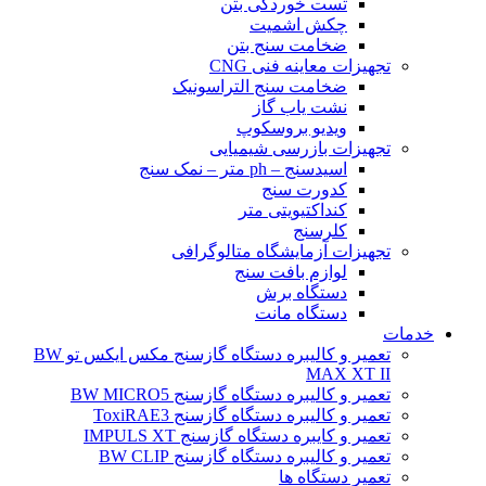
تست خوردگی بتن
چکش اشمیت
ضخامت سنج بتن
تجهیزات معاینه فنی CNG
ضخامت سنج التراسونیک
نشت یاب گاز
ویدیو بروسکوپ
تجهیزات بازرسی شیمیایی
اسیدسنج – ph متر – نمک سنج
کدورت سنج
کنداکتیویتی متر
کلرسنج
تجهیزات آزمایشگاه متالوگرافی
لوازم بافت سنج
دستگاه برش
دستگاه مانت
خدمات
تعمیر و کالیبره دستگاه گازسنج مکس ایکس تو BW
MAX XT II
تعمیر و کالیبره دستگاه گازسنج BW MICRO5
تعمیر و کالیبره دستگاه گازسنج ToxiRAE3
تعمیر و کایبره دستگاه گازسنج IMPULS XT
تعمیر و کالیبره دستگاه گازسنج BW CLIP
تعمیر دستگاه ها