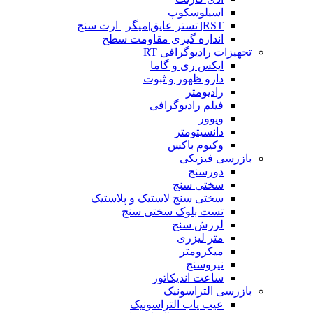
اسیلوسکوپ
RST| تستر عایق|میگر | ارت سنج
اندازه گیری مقاومت سطح
تجهیزات رادیوگرافی RT
ایکس ری و گاما
دارو ظهور و ثبوت
رادیومتر
فیلم رادیوگرافی
ویوور
دانسیتومتر
وکیوم باکس
بازرسی فیزیکی
دورسنج
سختی سنج
سختی سنج لاستیک و پلاستیک
تست بلوک سختی سنج
لرزش سنج
متر لیزری
میکرومتر
نیروسنج
ساعت اندیکاتور
بازرسی التراسونیک
عیب یاب التراسونیک