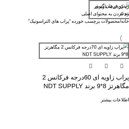
پراب های التراسونیک
رد کردن به ناوبری
صفحه اصلی
محصولات کارشناس
رد کردن به محتوای اصلی
خانه
محصولات برچسب خورده “پراب های التراسونیک”
پراب زاویه ای 60درجه فرکانس 2
مگاهرتز 8*9 برند NDT SUPPLY
اطلاعات بیشتر