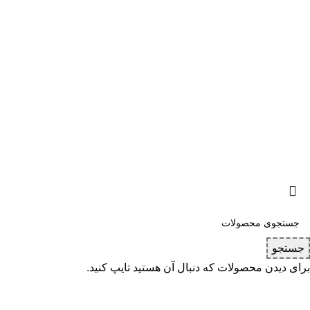
با مخاطبان
چند رسانه ای
تماس با ما
اخـبـار
دربـاره مـا
مـقـالات
درخواست مشاوره
ویدئوهای آموزش
درخواست همکاری
شبکه های اجتما
طرحی و پیاده سازی توسط کاوت
جستجو
برای دیدن محصولات که دنبال آن هستید تایپ کنید.