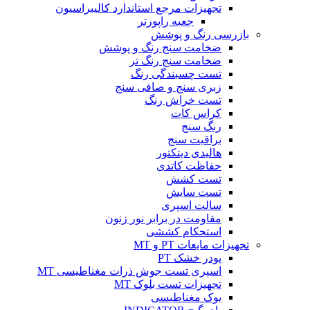
تجهیزات مرجع استاندارد کالیبراسیون
جعبه راپورتر
بازرسی رنگ و پوشش
ضخامت سنج رنگ و پوشش
ضخامت سنج رنگ تر
تست چسبندگی رنگ
زبری سنج و صافی سنج
تست خراش رنگ
کراس کات
رنگ سنج
براقیت سنج
هالیدی دیتکتور
حفاظت کاتدی
تست کشش
تست سایش
سالت اسپری
مقاومت در برابر نور زنون
استحکام کششی
تجهیزات مایعات PT و MT
پودر خشک PT
اسپری تست جوش ذرات مغناطیسی MT
تجهیزات تست بلوک MT
یوک مغناطیسی