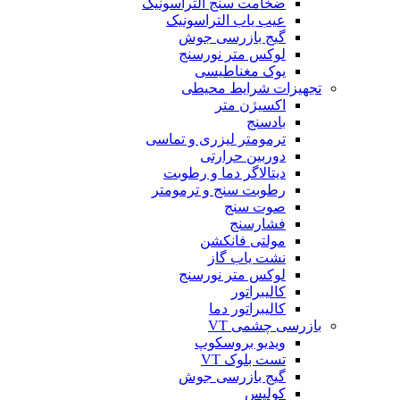
ضخامت سنج التراسونیک
عیب یاب التراسونیک
گیج بازرسی جوش
لوکس متر نورسنج
یوک مغناطیسی
تجهیزات شرایط محیطی
اکسیژن متر
بادسنج
ترمومتر لیزری و تماسی
دوربین حرارتی
دیتالاگر دما و رطوبت
رطوبت سنج و ترمومتر
صوت سنج
فشارسنج
مولتی فانکشن
نشت یاب گاز
لوکس متر نورسنج
کالیبراتور
کالیبراتور دما
بازرسی چشمی VT
ویدیو بروسکوپ
تست بلوک VT
گیج بازرسی جوش
کولیس