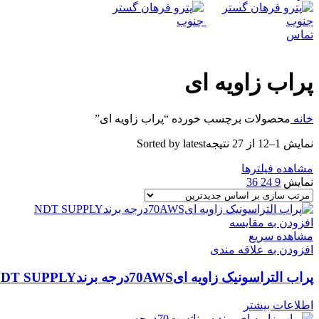
تماس
پراب زاویه ای
خانه
محصولات برچسب خورده “پراب زاویه ای”
نمایش 1–12 از 27 نتیجه
Sorted by latest
مشاهده فیلترها
نمایش
9
24
36
افزودن به مقایسه
مشاهده سریع
افزودن به علاقه مندی
پراب التراسونیک زاویه ای70AWSدرجه برندNDT SUPPLY
اطلاعات بیشتر