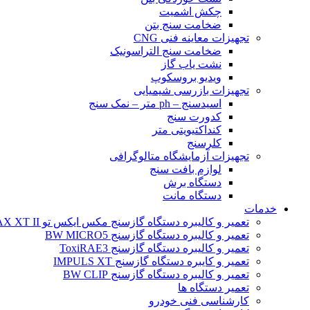
چکش اشمیت
ضخامت سنج بتن
تجهیزات معاینه فنی CNG
ضخامت سنج التراسونیک
نشت یاب گاز
ویدیو بروسکوپ
تجهیزات بازرسی شیمیایی
اسیدسنج – ph متر – نمک سنج
کدورت سنج
کنداکتیویتی متر
کلرسنج
تجهیزات آزمایشگاه متالوگرافی
لوازم بافت سنج
دستگاه برش
دستگاه مانت
خدمات
تعمیر و کالیبره دستگاه گازسنج مکس ایکس تو BW MAX XT II
تعمیر و کالیبره دستگاه گازسنج BW MICRO5
تعمیر و کالیبره دستگاه گازسنج ToxiRAE3
تعمیر و کایبره دستگاه گازسنج IMPULS XT
تعمیر و کالیبره دستگاه گازسنج BW CLIP
تعمیر دستگاه ها
کارشناسی فنی خودرو