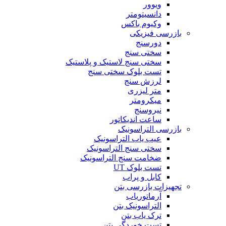
ویوور
دانسیتومتر
وکیوم باکس
بازرسی فیزیکی
دورسنج
سختی سنج
سختی سنج لاستیک و پلاستیک
تست بلوک سختی سنج
لرزش سنج
متر لیزری
میکرومتر
نیروسنج
ساعت اندیکاتور
بازرسی التراسونیک
عیب یاب التراسونیک
سختی سنج التراسونیک
ضخامت سنج التراسونیک
تست بلوک UT
کابل و پراب
تجهیزات بازرسی بتن
آرماتوریاب
التراسونیک بتن
ترک یاب بتن
تست خوردگی بتن