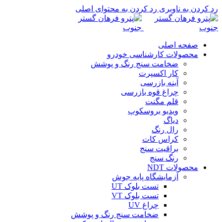
رد کردن به ناوبری
رد کردن به محتوای اصلی
صفحه اصلی
محصولات کارشناسی خودرو
ضخامت سنج رنگ و پوشش
کار اکسپرت
آینه بازرسی
چراغ قوه بازرسی
قلم مگنت
ویدیو بروسکوپ
دیاگ
رال رنگ
کراس کات
براقیت سنج
رنگ سنج
محصولات NDT
آزمایشگاه پایه جوش
تست بلوک UT
تست بلوک VT
چراغ UV
ضخامت سنج رنگ و پوشش