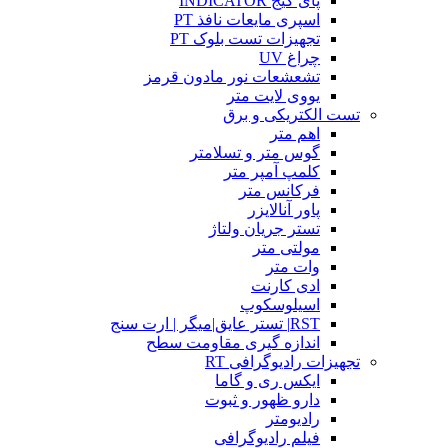
پای گیج INDICATOR
اسپری مایعات نافذ PT
تجهیزات تست بلوک PT
چراغ UV
تشعشعات نور مادون قرمز
یووی لایت متر
تست الکتریکی و برق
اهم متر
گوس متر و تسلامتر
کلمپ آمپر متر
فرکانس متر
پاور آنالایزر
تستر جریان ولتاژ
مولتی متر
وات متر
ادی کارنت
اسیلوسکوپ
RST| تستر عایق|میگر | ارت سنج
اندازه گیری مقاومت سطح
تجهیزات رادیوگرافی RT
ایکس ری و گاما
دارو ظهور و ثبوت
رادیومتر
فیلم رادیوگرافی