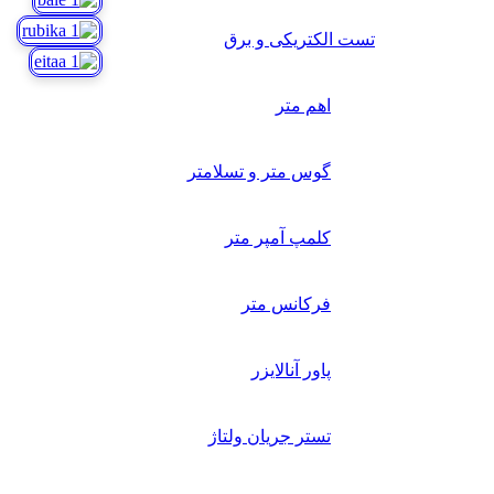
تست الکتریکی و برق
اهم متر
گوس متر و تسلامتر
کلمپ آمپر متر
فرکانس متر
پاور آنالایزر
تستر جریان ولتاژ