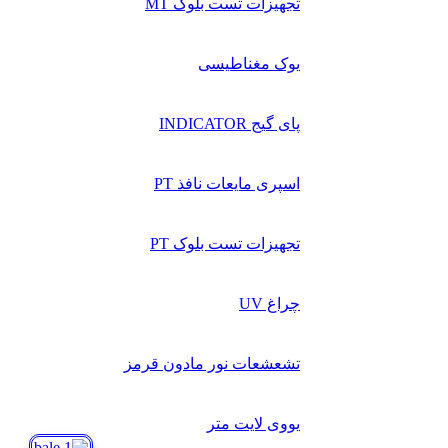
تجهیزات تست بلوک MT
یوک مغناطیسی
پای گیج INDICATOR
اسپری مایعات نافذ PT
تجهیزات تست بلوک PT
چراغ UV
تشعشعات نور مادون قرمز
یووی لایت متر