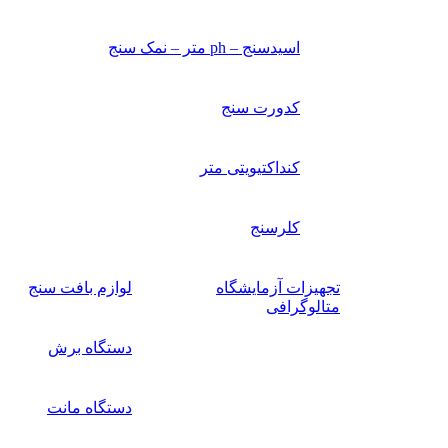
اسیدسنج – ph متر – نمک سنج
کدورت سنج
کنداکتیویتی متر
کلرسنج
تجهیزات آزمایشگاه
لوازم بافت سنج
متالوگرافی
دستگاه برش
دستگاه مانت