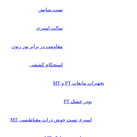
تست سایش
سالت اسپری
مقاومت در برابر نور زنون
استحکام کششی
تجهیزات مایعات PT و MT
پودر خشک PT
اسپری تست جوش ذرات مغناطیسی MT