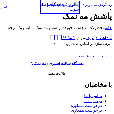
رد کردن به ناوبری
رد کردن به محتوای اصلی
تما
پاشش مه نمک
خانه
محصولات برچسب خورده “پاشش مه نمک”
نمایش یک نتیجه
مشاهده فیلترها
نمایش
9
24
36
افزودن به مقایسه
مشاهده سریع
دستگاه سالت اسپری (مه نمکی)
افزودن به علاقه مندی
اطلاعات بیشتر
با مخاطبان
تماس با ما
دربـاره مـا
درخواست مشاوره
درخواست همکاری