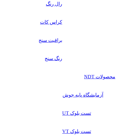
رال رنگ
کراس کات
براقیت سنج
رنگ سنج
محصولات NDT
آزمایشگاه پایه جوش
تست بلوک UT
تست بلوک VT