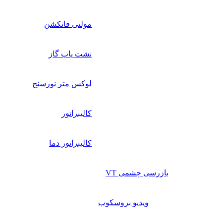
مولتی فانکشن
نشت یاب گاز
لوکس متر نورسنج
کالیبراتور
کالیبراتور دما
بازرسی چشمی VT
ویدیو بروسکوپ