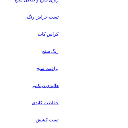
تست خراش رنگ
کراس کات
رنگ سنج
براقیت سنج
هالیدی دیتکتور
حفاظت کاتدی
تست کشش