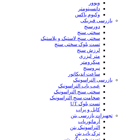
ویوور
دانسیتومتر
وکیوم باکس
بازرسی فیزیکی
دورسنج
سختی سنج
سختی سنج لاستیک و پلاستیک
تست بلوک سختی سنج
لرزش سنج
متر لیزری
میکرومتر
نیروسنج
ساعت اندیکاتور
بازرسی التراسونیک
عیب یاب التراسونیک
سختی سنج التراسونیک
ضخامت سنج التراسونیک
تست بلوک UT
کابل و پراب
تجهیزات بازرسی بتن
آرماتوریاب
التراسونیک بتن
ترک یاب بتن
تست خوردگی بتن