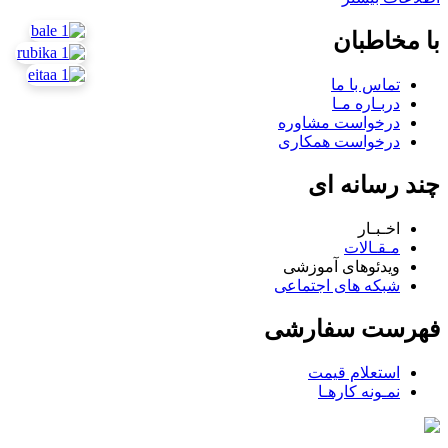
با مخاطبان
تماس با ما
دربـاره مـا
درخواست مشاوره
درخواست همکاری
چند رسانه ای
اخـبـار
مـقـالات
ویدئوهای آموزشی
شبکه های اجتماعی
فهرست سفارشی
استعلام قیمت
نمـونه کارهـا