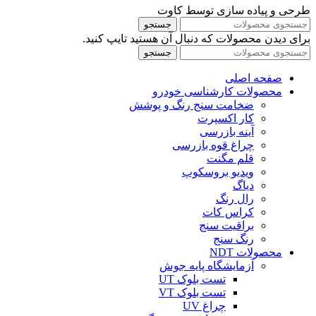
طرحی و پیاده سازی توسط کاوت
جستجو
برای دیدن محصولات که دنبال آن هستید تایپ کنید.
جستجو
صفحه اصلی
محصولات کارشناسی خودرو
ضخامت سنج رنگ و پوشش
کار اکسپرت
آینه بازرسی
چراغ قوه بازرسی
قلم مگنت
ویدیو بروسکوپ
دیاگ
رال رنگ
کراس کات
براقیت سنج
رنگ سنج
محصولات NDT
آزمایشگاه پایه جوش
تست بلوک UT
تست بلوک VT
چراغ UV