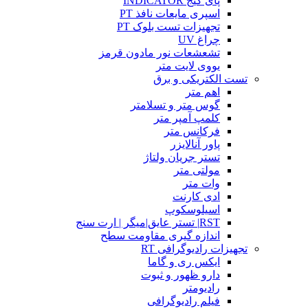
پای گیج INDICATOR
اسپری مایعات نافذ PT
تجهیزات تست بلوک PT
چراغ UV
تشعشعات نور مادون قرمز
یووی لایت متر
تست الکتریکی و برق
اهم متر
گوس متر و تسلامتر
کلمپ آمپر متر
فرکانس متر
پاور آنالایزر
تستر جریان ولتاژ
مولتی متر
وات متر
ادی کارنت
اسیلوسکوپ
RST| تستر عایق|میگر | ارت سنج
اندازه گیری مقاومت سطح
تجهیزات رادیوگرافی RT
ایکس ری و گاما
دارو ظهور و ثبوت
رادیومتر
فیلم رادیوگرافی