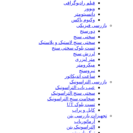
فیلم رادیوگرافی
ویوور
دانسیتومتر
وکیوم باکس
بازرسی فیزیکی
دورسنج
سختی سنج
سختی سنج لاستیک و پلاستیک
تست بلوک سختی سنج
لرزش سنج
متر لیزری
میکرومتر
نیروسنج
ساعت اندیکاتور
بازرسی التراسونیک
عیب یاب التراسونیک
سختی سنج التراسونیک
ضخامت سنج التراسونیک
تست بلوک UT
کابل و پراب
تجهیزات بازرسی بتن
آرماتوریاب
التراسونیک بتن
ترک یاب بتن