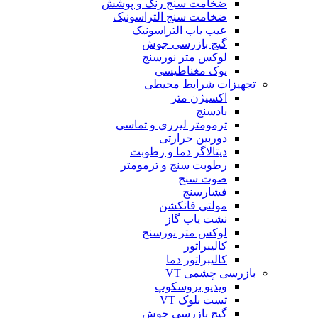
ضخامت سنج رنگ و پوشش
ضخامت سنج التراسونیک
عیب یاب التراسونیک
گیج بازرسی جوش
لوکس متر نورسنج
یوک مغناطیسی
تجهیزات شرایط محیطی
اکسیژن متر
بادسنج
ترمومتر لیزری و تماسی
دوربین حرارتی
دیتالاگر دما و رطوبت
رطوبت سنج و ترمومتر
صوت سنج
فشارسنج
مولتی فانکشن
نشت یاب گاز
لوکس متر نورسنج
کالیبراتور
کالیبراتور دما
بازرسی چشمی VT
ویدیو بروسکوپ
تست بلوک VT
گیج بازرسی جوش