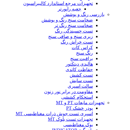
تجهیزات مرجع استاندارد کالیبراسیون
جعبه راپورتر
بازرسی رنگ و پوشش
ضخامت سنج رنگ و پوشش
ضخامت سنج رنگ تر
تست چسبندگی رنگ
زبری سنج و صافی سنج
تست خراش رنگ
کراس کات
رنگ سنج
براقیت سنج
هالیدی دیتکتور
حفاظت کاتدی
تست کشش
تست سایش
سالت اسپری
مقاومت در برابر نور زنون
استحکام کششی
تجهیزات مایعات PT و MT
پودر خشک PT
اسپری تست جوش ذرات مغناطیسی MT
تجهیزات تست بلوک MT
یوک مغناطیسی