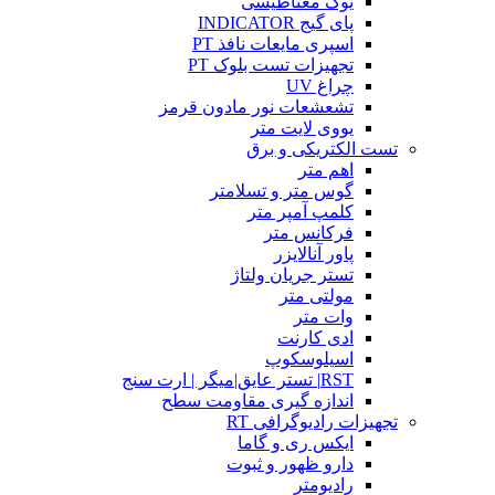
یوک مغناطیسی
پای گیج INDICATOR
اسپری مایعات نافذ PT
تجهیزات تست بلوک PT
چراغ UV
تشعشعات نور مادون قرمز
یووی لایت متر
تست الکتریکی و برق
اهم متر
گوس متر و تسلامتر
کلمپ آمپر متر
فرکانس متر
پاور آنالایزر
تستر جریان ولتاژ
مولتی متر
وات متر
ادی کارنت
اسیلوسکوپ
RST| تستر عایق|میگر | ارت سنج
اندازه گیری مقاومت سطح
تجهیزات رادیوگرافی RT
ایکس ری و گاما
دارو ظهور و ثبوت
رادیومتر