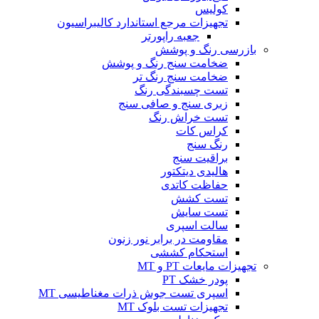
کولیس
تجهیزات مرجع استاندارد کالیبراسیون
جعبه راپورتر
بازرسی رنگ و پوشش
ضخامت سنج رنگ و پوشش
ضخامت سنج رنگ تر
تست چسبندگی رنگ
زبری سنج و صافی سنج
تست خراش رنگ
کراس کات
رنگ سنج
براقیت سنج
هالیدی دیتکتور
حفاظت کاتدی
تست کشش
تست سایش
سالت اسپری
مقاومت در برابر نور زنون
استحکام کششی
تجهیزات مایعات PT و MT
پودر خشک PT
اسپری تست جوش ذرات مغناطیسی MT
تجهیزات تست بلوک MT