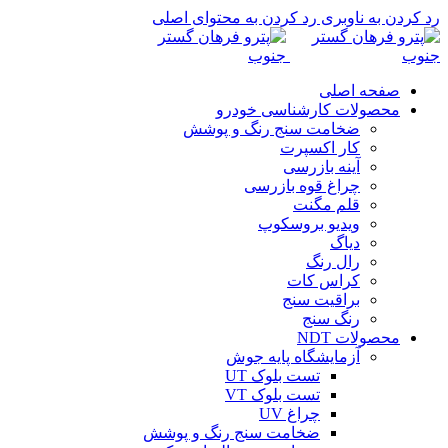
رد کردن به ناوبری
رد کردن به محتوای اصلی
صفحه اصلی
محصولات کارشناسی خودرو
ضخامت سنج رنگ و پوشش
کار اکسپرت
آینه بازرسی
چراغ قوه بازرسی
قلم مگنت
ویدیو بروسکوپ
دیاگ
رال رنگ
کراس کات
براقیت سنج
رنگ سنج
محصولات NDT
آزمایشگاه پایه جوش
تست بلوک UT
تست بلوک VT
چراغ UV
ضخامت سنج رنگ و پوشش