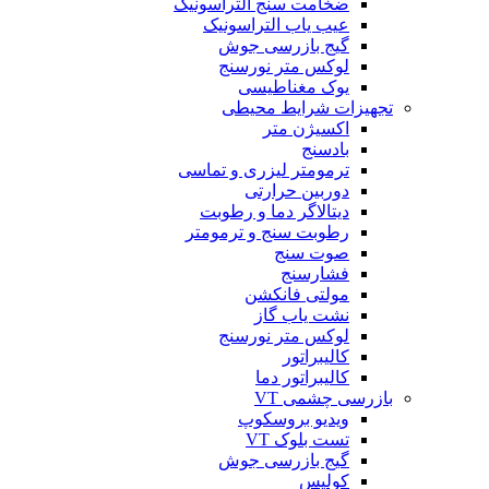
ضخامت سنج التراسونیک
عیب یاب التراسونیک
گیج بازرسی جوش
لوکس متر نورسنج
یوک مغناطیسی
تجهیزات شرایط محیطی
اکسیژن متر
بادسنج
ترمومتر لیزری و تماسی
دوربین حرارتی
دیتالاگر دما و رطوبت
رطوبت سنج و ترمومتر
صوت سنج
فشارسنج
مولتی فانکشن
نشت یاب گاز
لوکس متر نورسنج
کالیبراتور
کالیبراتور دما
بازرسی چشمی VT
ویدیو بروسکوپ
تست بلوک VT
گیج بازرسی جوش
کولیس