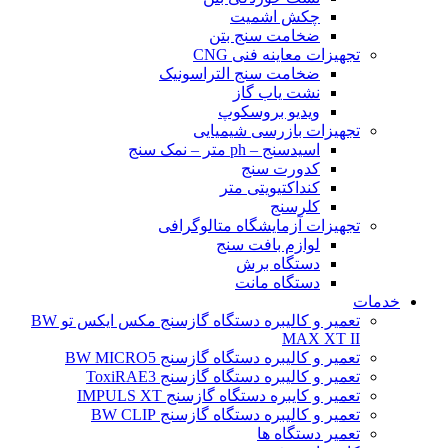
چکش اشمیت
ضخامت سنج بتن
تجهیزات معاینه فنی CNG
ضخامت سنج التراسونیک
نشت یاب گاز
ویدیو بروسکوپ
تجهیزات بازرسی شیمیایی
اسیدسنج – ph متر – نمک سنج
کدورت سنج
کنداکتیویتی متر
کلرسنج
تجهیزات آزمایشگاه متالوگرافی
لوازم بافت سنج
دستگاه برش
دستگاه مانت
خدمات
تعمیر و کالیبره دستگاه گازسنج مکس ایکس تو BW
MAX XT II
تعمیر و کالیبره دستگاه گازسنج BW MICRO5
تعمیر و کالیبره دستگاه گازسنج ToxiRAE3
تعمیر و کایبره دستگاه گازسنج IMPULS XT
تعمیر و کالیبره دستگاه گازسنج BW CLIP
تعمیر دستگاه ها