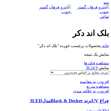
منو
تماس
بلک اند دکر
خانه
محصولات برچسب خورده “بلک اند دکر”
نمایش یک نتیجه
مشاهده فیلترها
نمایش
9
24
36
افزودن به مقایسه
مشاهده سریع
افزودن به علاقه مندی
چراغ UVبرند Black & Deckerمدل3LED
اطلاعات بیشتر