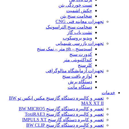
تست خوردگی بتن
چکش اشمیت
ضخامت سنج بتن
تجهیزات معاینه فنی CNG
ضخامت سنج التراسونیک
نشت یاب گاز
ویدیو بروسکوپ
تجهیزات بازرسی شیمیایی
اسیدسنج – ph متر – نمک سنج
کدورت سنج
کنداکتیویتی متر
کلرسنج
تجهیزات آزمایشگاه متالوگرافی
لوازم بافت سنج
دستگاه برش
دستگاه مانت
خدمات
تعمیر و کالیبره دستگاه گازسنج مکس ایکس تو BW
MAX XT II
تعمیر و کالیبره دستگاه گازسنج BW MICRO5
تعمیر و کالیبره دستگاه گازسنج ToxiRAE3
تعمیر و کایبره دستگاه گازسنج IMPULS XT
تعمیر و کالیبره دستگاه گازسنج BW CLIP