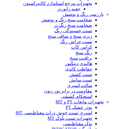
تجهیزات مرجع استاندارد کالیبراسیون
جعبه راپورتر
بازرسی رنگ و پوشش
ضخامت سنج رنگ و پوشش
ضخامت سنج رنگ تر
تست چسبندگی رنگ
زبری سنج و صافی سنج
تست خراش رنگ
کراس کات
رنگ سنج
براقیت سنج
هالیدی دیتکتور
حفاظت کاتدی
تست کشش
تست سایش
سالت اسپری
مقاومت در برابر نور زنون
استحکام کششی
تجهیزات مایعات PT و MT
پودر خشک PT
اسپری تست جوش ذرات مغناطیسی MT
تجهیزات تست بلوک MT
یوک مغناطیسی