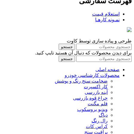
فهرست سفارشی
استعلام قیمت
نمـونه کارهـا
طرحی و پیاده سازی توسط کاوت
جستجو
برای دیدن محصولات که دنبال آن هستید تایپ کنید.
جستجو
صفحه اصلی
محصولات کارشناسی خودرو
ضخامت سنج رنگ و پوشش
کار اکسپرت
آینه بازرسی
چراغ قوه بازرسی
قلم مگنت
ویدیو بروسکوپ
دیاگ
رال رنگ
کراس کات
براقیت سنج