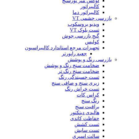
لوکس متر نورسنج
کالیبراتور
کالیبراتور دما
بازرسی چشمی VT
ویدیو بروسکوپ
تست بلوک VT
گیج بازرسی جوش
کولیس
تجهیزات مرجع استاندارد کالیبراسیون
جعبه راپورتر
بازرسی رنگ و پوشش
ضخامت سنج رنگ و پوشش
ضخامت سنج رنگ تر
تست چسبندگی رنگ
زبری سنج و صافی سنج
تست خراش رنگ
کراس کات
رنگ سنج
براقیت سنج
هالیدی دیتکتور
حفاظت کاتدی
تست کشش
تست سایش
سالت اسپری