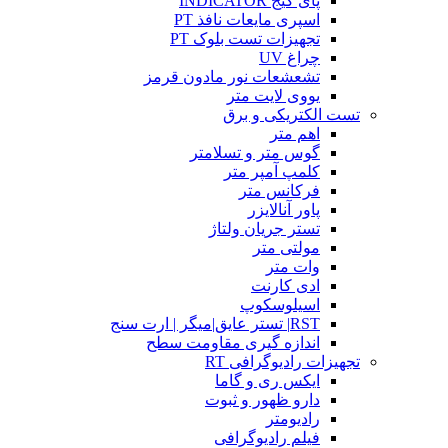
پای گیج INDICATOR
اسپری مایعات نافذ PT
تجهیزات تست بلوک PT
چراغ UV
تشعشعات نور مادون قرمز
یووی لایت متر
تست الکتریکی و برق
اهم متر
گوس متر و تسلامتر
کلمپ آمپر متر
فرکانس متر
پاور آنالایزر
تستر جریان ولتاژ
مولتی متر
وات متر
ادی کارنت
اسیلوسکوپ
RST| تستر عایق|میگر | ارت سنج
اندازه گیری مقاومت سطح
تجهیزات رادیوگرافی RT
ایکس ری و گاما
دارو ظهور و ثبوت
رادیومتر
فیلم رادیوگرافی