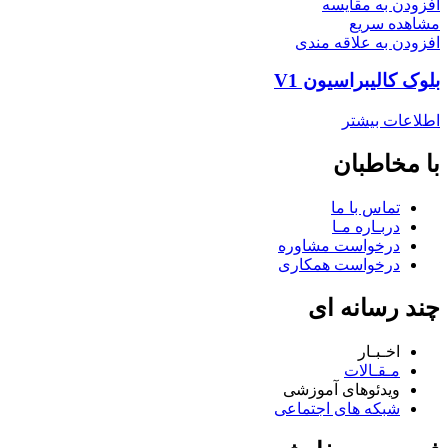
افزودن به مقایسه
مشاهده سریع
افزودن به علاقه مندی
بلوک کالیبراسیون V1
اطلاعات بیشتر
با مخاطبان
تماس با ما
دربـاره مـا
درخواست مشاوره
درخواست همکاری
چند رسانه ای
اخـبـار
مـقـالات
ویدئوهای آموزشی
شبکه های اجتماعی