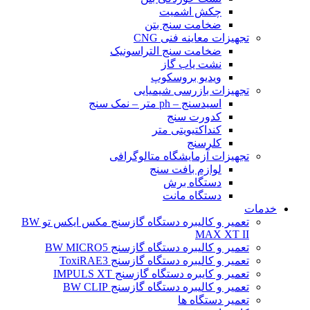
چکش اشمیت
ضخامت سنج بتن
تجهیزات معاینه فنی CNG
ضخامت سنج التراسونیک
نشت یاب گاز
ویدیو بروسکوپ
تجهیزات بازرسی شیمیایی
اسیدسنج – ph متر – نمک سنج
کدورت سنج
کنداکتیویتی متر
کلرسنج
تجهیزات آزمایشگاه متالوگرافی
لوازم بافت سنج
دستگاه برش
دستگاه مانت
خدمات
تعمیر و کالیبره دستگاه گازسنج مکس ایکس تو BW
MAX XT II
تعمیر و کالیبره دستگاه گازسنج BW MICRO5
تعمیر و کالیبره دستگاه گازسنج ToxiRAE3
تعمیر و کایبره دستگاه گازسنج IMPULS XT
تعمیر و کالیبره دستگاه گازسنج BW CLIP
تعمیر دستگاه ها