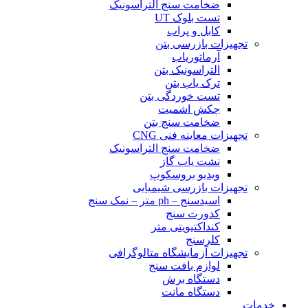
ضخامت سنج التراسونیک
تست بلوک UT
کابل و پراب
تجهیزات بازرسی بتن
آرماتوریاب
التراسونیک بتن
ترک یاب بتن
تست خوردگی بتن
چکش اشمیت
ضخامت سنج بتن
تجهیزات معاینه فنی CNG
ضخامت سنج التراسونیک
نشت یاب گاز
ویدیو بروسکوپ
تجهیزات بازرسی شیمیایی
اسیدسنج – ph متر – نمک سنج
کدورت سنج
کنداکتیویتی متر
کلرسنج
تجهیزات آزمایشگاه متالوگرافی
لوازم بافت سنج
دستگاه برش
دستگاه مانت
خدمات