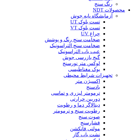
رنگ سنج
محصولات NDT
آزمایشگاه پایه جوش
تست بلوک UT
تست بلوک VT
چراغ UV
ضخامت سنج رنگ و پوشش
ضخامت سنج التراسونیک
عیب یاب التراسونیک
گیج بازرسی جوش
لوکس متر نورسنج
یوک مغناطیسی
تجهیزات شرایط محیطی
اکسیژن متر
بادسنج
ترمومتر لیزری و تماسی
دوربین حرارتی
دیتالاگر دما و رطوبت
رطوبت سنج و ترمومتر
صوت سنج
فشارسنج
مولتی فانکشن
نشت یاب گاز