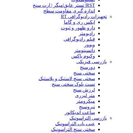
RST| تستر عایق|میگر | ارت سنج
اندازه گیری مقاومت سطح
تجهیزات رادیوگرافی RT
ایکس ری و گاما
دارو ظهور و ثبوت
رادیومتر
فیلم رادیوگرافی
ویوور
دانسیتومتر
وکیوم باکس
بازرسی فیزیکی
دورسنج
سختی سنج
سختی سنج لاستیک و پلاستیک
تست بلوک سختی سنج
لرزش سنج
متر لیزری
میکرومتر
نیروسنج
ساعت اندیکاتور
بازرسی التراسونیک
عیب یاب التراسونیک
سختی سنج التراسونیک