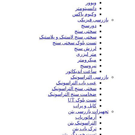
ویوور
دانسیتومتر
وکیوم باکس
بازرسی فیزیکی
دورسنج
سختی سنج
سختی سنج لاستیک و پلاستیک
تست بلوک سختی سنج
لرزش سنج
متر لیزری
میکرومتر
نیروسنج
ساعت اندیکاتور
بازرسی التراسونیک
عیب یاب التراسونیک
سختی سنج التراسونیک
ضخامت سنج التراسونیک
تست بلوک UT
کابل و پراب
تجهیزات بازرسی بتن
آرماتوریاب
التراسونیک بتن
ترک یاب بتن
تست خوردگی بتن