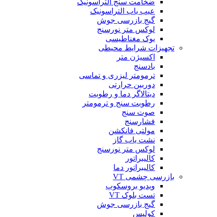
ضخامت سنج التراسونیک
عیب یاب التراسونیک
گیج بازرسی جوش
لوکس متر نورسنج
یوک مغناطیسی
تجهیزات شرایط محیطی
اکسیژن متر
بادسنج
ترمومتر لیزری و تماسی
دوربین حرارتی
دیتالاگر دما و رطوبت
رطوبت سنج و ترمومتر
صوت سنج
فشارسنج
مولتی فانکشن
نشت یاب گاز
لوکس متر نورسنج
کالیبراتور
کالیبراتور دما
بازرسی چشمی VT
ویدیو بروسکوپ
تست بلوک VT
گیج بازرسی جوش
کولیس