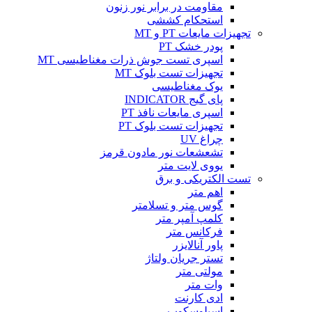
مقاومت در برابر نور زنون
استحکام کششی
تجهیزات مایعات PT و MT
پودر خشک PT
اسپری تست جوش ذرات مغناطیسی MT
تجهیزات تست بلوک MT
یوک مغناطیسی
پای گیج INDICATOR
اسپری مایعات نافذ PT
تجهیزات تست بلوک PT
چراغ UV
تشعشعات نور مادون قرمز
یووی لایت متر
تست الکتریکی و برق
اهم متر
گوس متر و تسلامتر
کلمپ آمپر متر
فرکانس متر
پاور آنالایزر
تستر جریان ولتاژ
مولتی متر
وات متر
ادی کارنت
اسیلوسکوپ