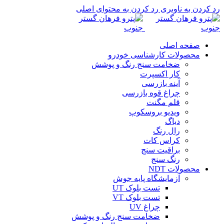
رد کردن به ناوبری
رد کردن به محتوای اصلی
صفحه اصلی
محصولات کارشناسی خودرو
ضخامت سنج رنگ و پوشش
کار اکسپرت
آینه بازرسی
چراغ قوه بازرسی
قلم مگنت
ویدیو بروسکوپ
دیاگ
رال رنگ
کراس کات
براقیت سنج
رنگ سنج
محصولات NDT
آزمایشگاه پایه جوش
تست بلوک UT
تست بلوک VT
چراغ UV
ضخامت سنج رنگ و پوشش