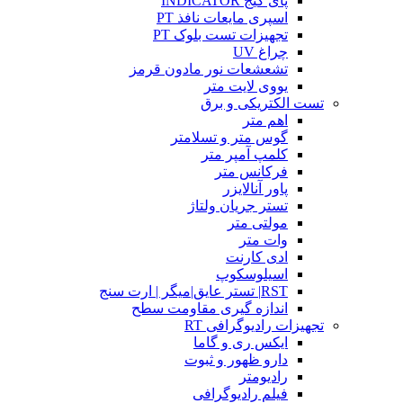
پای گیج INDICATOR
اسپری مایعات نافذ PT
تجهیزات تست بلوک PT
چراغ UV
تشعشعات نور مادون قرمز
یووی لایت متر
تست الکتریکی و برق
اهم متر
گوس متر و تسلامتر
کلمپ آمپر متر
فرکانس متر
پاور آنالایزر
تستر جریان ولتاژ
مولتی متر
وات متر
ادی کارنت
اسیلوسکوپ
RST| تستر عایق|میگر | ارت سنج
اندازه گیری مقاومت سطح
تجهیزات رادیوگرافی RT
ایکس ری و گاما
دارو ظهور و ثبوت
رادیومتر
فیلم رادیوگرافی