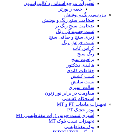
تجهیزات مرجع استاندارد کالیبراسیون
جعبه راپورتر
بازرسی رنگ و پوشش
ضخامت سنج رنگ و پوشش
ضخامت سنج رنگ تر
تست چسبندگی رنگ
زبری سنج و صافی سنج
تست خراش رنگ
کراس کات
رنگ سنج
براقیت سنج
هالیدی دیتکتور
حفاظت کاتدی
تست کشش
تست سایش
سالت اسپری
مقاومت در برابر نور زنون
استحکام کششی
تجهیزات مایعات PT و MT
پودر خشک PT
اسپری تست جوش ذرات مغناطیسی MT
تجهیزات تست بلوک MT
یوک مغناطیسی