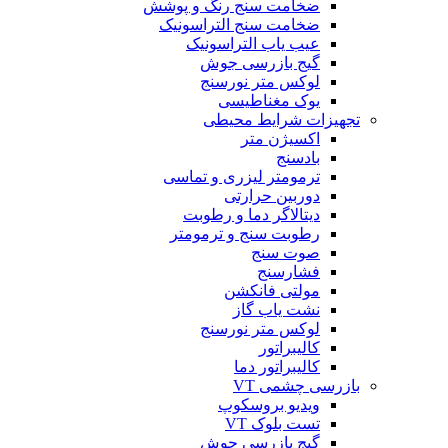
ضخامت سنج رنگ و پوشش
ضخامت سنج التراسونیک
عیب یاب التراسونیک
گیج بازرسی جوش
لوکس متر نورسنج
یوک مغناطیسی
تجهیزات شرایط محیطی
اکسیژن متر
بادسنج
ترمومتر لیزری و تماسی
دوربین حرارتی
دیتالاگر دما و رطوبت
رطوبت سنج و ترمومتر
صوت سنج
فشارسنج
مولتی فانکشن
نشت یاب گاز
لوکس متر نورسنج
کالیبراتور
کالیبراتور دما
بازرسی چشمی VT
ویدیو بروسکوپ
تست بلوک VT
گیج بازرسی جوش