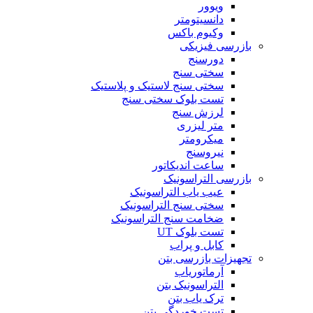
ویوور
دانسیتومتر
وکیوم باکس
بازرسی فیزیکی
دورسنج
سختی سنج
سختی سنج لاستیک و پلاستیک
تست بلوک سختی سنج
لرزش سنج
متر لیزری
میکرومتر
نیروسنج
ساعت اندیکاتور
بازرسی التراسونیک
عیب یاب التراسونیک
سختی سنج التراسونیک
ضخامت سنج التراسونیک
تست بلوک UT
کابل و پراب
تجهیزات بازرسی بتن
آرماتوریاب
التراسونیک بتن
ترک یاب بتن
تست خوردگی بتن