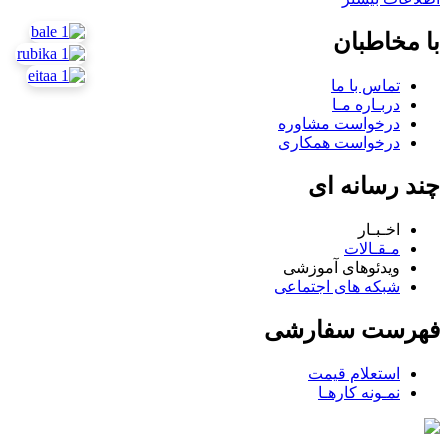
با مخاطبان
تماس با ما
دربـاره مـا
درخواست مشاوره
درخواست همکاری
چند رسانه ای
اخـبـار
مـقـالات
ویدئوهای آموزشی
شبکه های اجتماعی
فهرست سفارشی
استعلام قیمت
نمـونه کارهـا