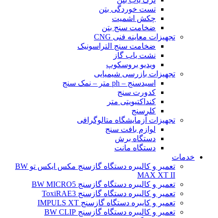
تست خوردگی بتن
چکش اشمیت
ضخامت سنج بتن
تجهیزات معاینه فنی CNG
ضخامت سنج التراسونیک
نشت یاب گاز
ویدیو بروسکوپ
تجهیزات بازرسی شیمیایی
اسیدسنج – ph متر – نمک سنج
کدورت سنج
کنداکتیویتی متر
کلرسنج
تجهیزات آزمایشگاه متالوگرافی
لوازم بافت سنج
دستگاه برش
دستگاه مانت
خدمات
تعمیر و کالیبره دستگاه گازسنج مکس ایکس تو BW
MAX XT II
تعمیر و کالیبره دستگاه گازسنج BW MICRO5
تعمیر و کالیبره دستگاه گازسنج ToxiRAE3
تعمیر و کایبره دستگاه گازسنج IMPULS XT
تعمیر و کالیبره دستگاه گازسنج BW CLIP