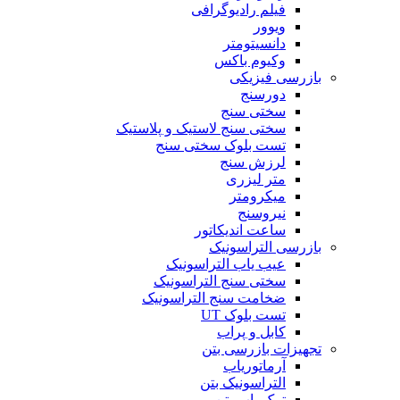
فیلم رادیوگرافی
ویوور
دانسیتومتر
وکیوم باکس
بازرسی فیزیکی
دورسنج
سختی سنج
سختی سنج لاستیک و پلاستیک
تست بلوک سختی سنج
لرزش سنج
متر لیزری
میکرومتر
نیروسنج
ساعت اندیکاتور
بازرسی التراسونیک
عیب یاب التراسونیک
سختی سنج التراسونیک
ضخامت سنج التراسونیک
تست بلوک UT
کابل و پراب
تجهیزات بازرسی بتن
آرماتوریاب
التراسونیک بتن
ترک یاب بتن