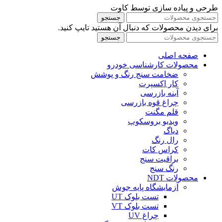
طرحی و پیاده سازی توسط کاوت
جستجو
برای دیدن محصولات که دنبال آن هستید تایپ کنید.
جستجو
صفحه اصلی
محصولات کارشناسی خودرو
ضخامت سنج رنگ و پوشش
کار اکسپرت
آینه بازرسی
چراغ قوه بازرسی
قلم مگنت
ویدیو بروسکوپ
دیاگ
رال رنگ
کراس کات
براقیت سنج
رنگ سنج
محصولات NDT
آزمایشگاه پایه جوش
تست بلوک UT
تست بلوک VT
چراغ UV