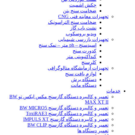
چکش اشمیت
ضخامت سنج بتن
تجهیزات معاینه فنی CNG
ضخامت سنج التراسونیک
نشت یاب گاز
ویدیو بروسکوپ
تجهیزات بازرسی شیمیایی
اسیدسنج – ph متر – نمک سنج
کدورت سنج
کنداکتیویتی متر
کلرسنج
تجهیزات آزمایشگاه متالوگرافی
لوازم بافت سنج
دستگاه برش
دستگاه مانت
خدمات
تعمیر و کالیبره دستگاه گازسنج مکس ایکس تو BW
MAX XT II
تعمیر و کالیبره دستگاه گازسنج BW MICRO5
تعمیر و کالیبره دستگاه گازسنج ToxiRAE3
تعمیر و کایبره دستگاه گازسنج IMPULS XT
تعمیر و کالیبره دستگاه گازسنج BW CLIP
تعمیر دستگاه ها