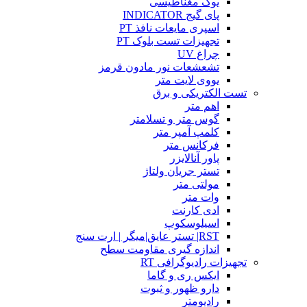
یوک مغناطیسی
پای گیج INDICATOR
اسپری مایعات نافذ PT
تجهیزات تست بلوک PT
چراغ UV
تشعشعات نور مادون قرمز
یووی لایت متر
تست الکتریکی و برق
اهم متر
گوس متر و تسلامتر
کلمپ آمپر متر
فرکانس متر
پاور آنالایزر
تستر جریان ولتاژ
مولتی متر
وات متر
ادی کارنت
اسیلوسکوپ
RST| تستر عایق|میگر | ارت سنج
اندازه گیری مقاومت سطح
تجهیزات رادیوگرافی RT
ایکس ری و گاما
دارو ظهور و ثبوت
رادیومتر