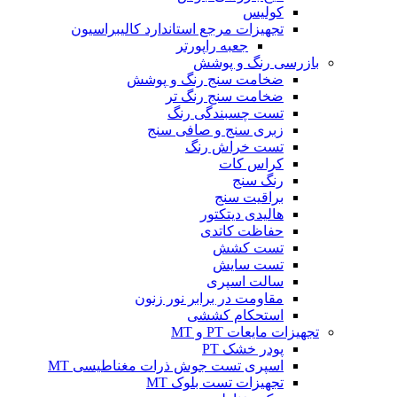
کولیس
تجهیزات مرجع استاندارد کالیبراسیون
جعبه راپورتر
بازرسی رنگ و پوشش
ضخامت سنج رنگ و پوشش
ضخامت سنج رنگ تر
تست چسبندگی رنگ
زبری سنج و صافی سنج
تست خراش رنگ
کراس کات
رنگ سنج
براقیت سنج
هالیدی دیتکتور
حفاظت کاتدی
تست کشش
تست سایش
سالت اسپری
مقاومت در برابر نور زنون
استحکام کششی
تجهیزات مایعات PT و MT
پودر خشک PT
اسپری تست جوش ذرات مغناطیسی MT
تجهیزات تست بلوک MT