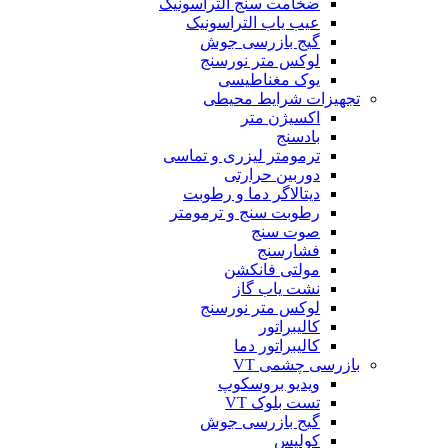
ضخامت سنج التراسونیک
عیب یاب التراسونیک
گیج بازرسی جوش
لوکس متر نورسنج
یوک مغناطیسی
تجهیزات شرایط محیطی
اکسیژن متر
بادسنج
ترمومتر لیزری و تماسی
دوربین حرارتی
دیتالاگر دما و رطوبت
رطوبت سنج و ترمومتر
صوت سنج
فشارسنج
مولتی فانکشن
نشت یاب گاز
لوکس متر نورسنج
کالیبراتور
کالیبراتور دما
بازرسی چشمی VT
ویدیو بروسکوپ
تست بلوک VT
گیج بازرسی جوش
کولیس