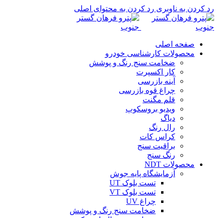
رد کردن به ناوبری
رد کردن به محتوای اصلی
صفحه اصلی
محصولات کارشناسی خودرو
ضخامت سنج رنگ و پوشش
کار اکسپرت
آینه بازرسی
چراغ قوه بازرسی
قلم مگنت
ویدیو بروسکوپ
دیاگ
رال رنگ
کراس کات
براقیت سنج
رنگ سنج
محصولات NDT
آزمایشگاه پایه جوش
تست بلوک UT
تست بلوک VT
چراغ UV
ضخامت سنج رنگ و پوشش