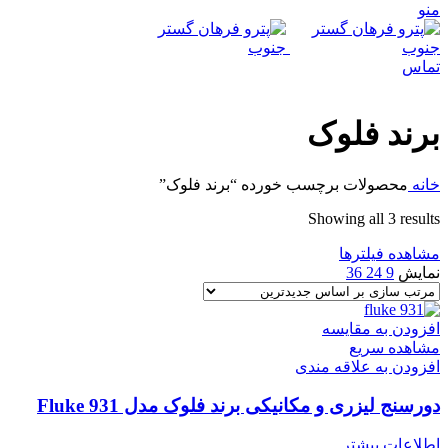
منو
تماس
برند فلوک
خانه
محصولات برچسب خورده “برند فلوک”
Sorted
Showing all 3 results
by
مشاهده فیلترها
latest
نمایش
9
24
36
افزودن به مقایسه
مشاهده سریع
افزودن به علاقه مندی
دورسنج لیزری و مکانیکی برند فلوک مدل Fluke 931
اطلاعات بیشتر