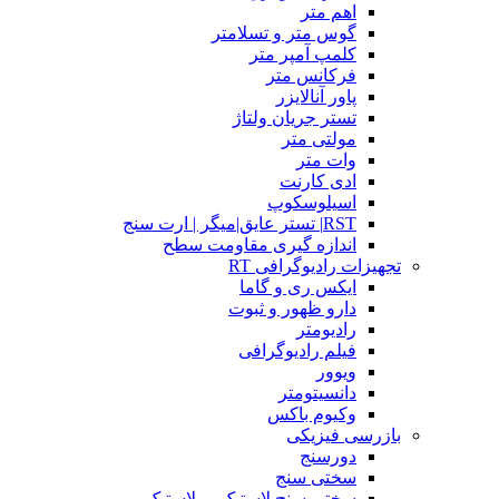
اهم متر
گوس متر و تسلامتر
کلمپ آمپر متر
فرکانس متر
پاور آنالایزر
تستر جریان ولتاژ
مولتی متر
وات متر
ادی کارنت
اسیلوسکوپ
RST| تستر عایق|میگر | ارت سنج
اندازه گیری مقاومت سطح
تجهیزات رادیوگرافی RT
ایکس ری و گاما
دارو ظهور و ثبوت
رادیومتر
فیلم رادیوگرافی
ویوور
دانسیتومتر
وکیوم باکس
بازرسی فیزیکی
دورسنج
سختی سنج
سختی سنج لاستیک و پلاستیک