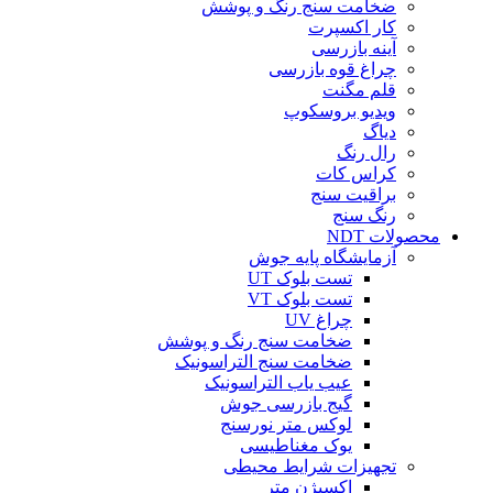
ضخامت سنج رنگ و پوشش
کار اکسپرت
آینه بازرسی
چراغ قوه بازرسی
قلم مگنت
ویدیو بروسکوپ
دیاگ
رال رنگ
کراس کات
براقیت سنج
رنگ سنج
محصولات NDT
آزمایشگاه پایه جوش
تست بلوک UT
تست بلوک VT
چراغ UV
ضخامت سنج رنگ و پوشش
ضخامت سنج التراسونیک
عیب یاب التراسونیک
گیج بازرسی جوش
لوکس متر نورسنج
یوک مغناطیسی
تجهیزات شرایط محیطی
اکسیژن متر