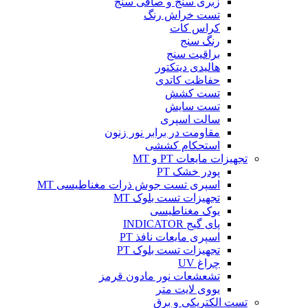
زبری سنج و صافی سنج
تست خراش رنگ
کراس کات
رنگ سنج
براقیت سنج
هالیدی دیتکتور
حفاظت کاتدی
تست کشش
تست سایش
سالت اسپری
مقاومت در برابر نور زنون
استحکام کششی
تجهیزات مایعات PT و MT
پودر خشک PT
اسپری تست جوش ذرات مغناطیسی MT
تجهیزات تست بلوک MT
یوک مغناطیسی
پای گیج INDICATOR
اسپری مایعات نافذ PT
تجهیزات تست بلوک PT
چراغ UV
تشعشعات نور مادون قرمز
یووی لایت متر
تست الکتریکی و برق