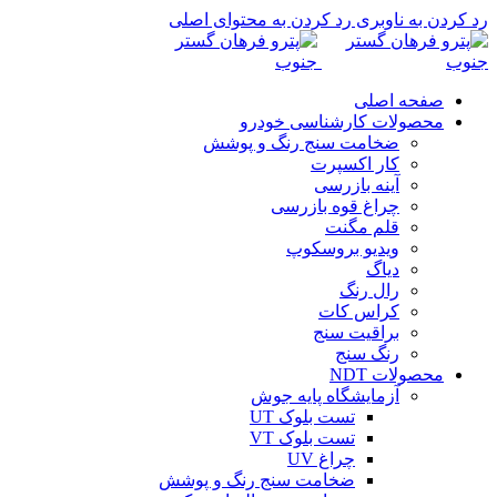
رد کردن به ناوبری
رد کردن به محتوای اصلی
صفحه اصلی
محصولات کارشناسی خودرو
ضخامت سنج رنگ و پوشش
کار اکسپرت
آینه بازرسی
چراغ قوه بازرسی
قلم مگنت
ویدیو بروسکوپ
دیاگ
رال رنگ
کراس کات
براقیت سنج
رنگ سنج
محصولات NDT
آزمایشگاه پایه جوش
تست بلوک UT
تست بلوک VT
چراغ UV
ضخامت سنج رنگ و پوشش