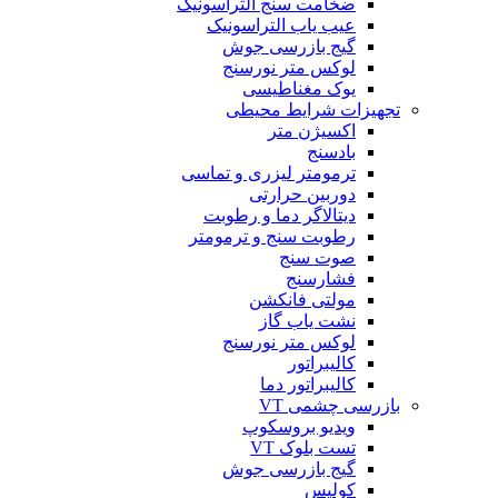
ضخامت سنج التراسونیک
عیب یاب التراسونیک
گیج بازرسی جوش
لوکس متر نورسنج
یوک مغناطیسی
تجهیزات شرایط محیطی
اکسیژن متر
بادسنج
ترمومتر لیزری و تماسی
دوربین حرارتی
دیتالاگر دما و رطوبت
رطوبت سنج و ترمومتر
صوت سنج
فشارسنج
مولتی فانکشن
نشت یاب گاز
لوکس متر نورسنج
کالیبراتور
کالیبراتور دما
بازرسی چشمی VT
ویدیو بروسکوپ
تست بلوک VT
گیج بازرسی جوش
کولیس