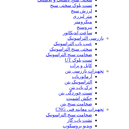
تست بلوک سختی سنج
لرزش سنج
متر لیزری
میکرومتر
نیروسنج
ساعت اندیکاتور
بازرسی التراسونیک
عیب یاب التراسونیک
سختی سنج التراسونیک
ضخامت سنج التراسونیک
تست بلوک UT
کابل و پراب
تجهیزات بازرسی بتن
آرماتوریاب
التراسونیک بتن
ترک یاب بتن
تست خوردگی بتن
چکش اشمیت
ضخامت سنج بتن
تجهیزات معاینه فنی CNG
ضخامت سنج التراسونیک
نشت یاب گاز
ویدیو بروسکوپ