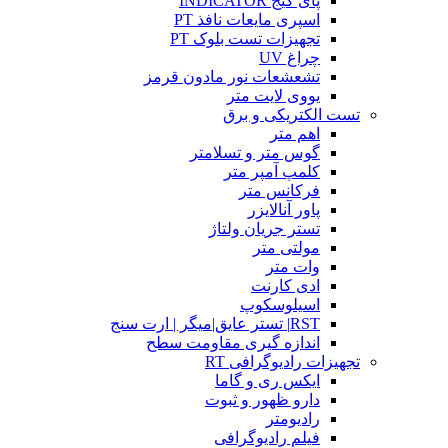
پای گیج INDICATOR
اسپری مایعات نافذ PT
تجهیزات تست بلوک PT
چراغ UV
تشعشعات نور مادون قرمز
یووی لایت متر
تست الکتریکی و برق
اهم متر
گوس متر و تسلامتر
کلمپ آمپر متر
فرکانس متر
پاور آنالایزر
تستر جریان ولتاژ
مولتی متر
وات متر
ادی کارنت
اسیلوسکوپ
RST| تستر عایق|میگر | ارت سنج
اندازه گیری مقاومت سطح
تجهیزات رادیوگرافی RT
ایکس ری و گاما
دارو ظهور و ثبوت
رادیومتر
فیلم رادیوگرافی