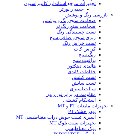
تجهیزات مرجع استاندارد کالیبراسیون
جعبه راپورتر
بازرسی رنگ و پوشش
ضخامت سنج رنگ و پوشش
ضخامت سنج رنگ تر
تست چسبندگی رنگ
زبری سنج و صافی سنج
تست خراش رنگ
کراس کات
رنگ سنج
براقیت سنج
هالیدی دیتکتور
حفاظت کاتدی
تست کشش
تست سایش
سالت اسپری
مقاومت در برابر نور زنون
استحکام کششی
تجهیزات مایعات PT و MT
پودر خشک PT
اسپری تست جوش ذرات مغناطیسی MT
تجهیزات تست بلوک MT
یوک مغناطیسی