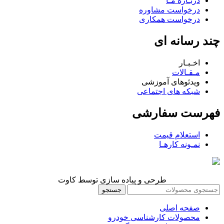
دربـاره مـا
درخواست مشاوره
درخواست همکاری
چند رسانه ای
اخـبـار
مـقـالات
ویدئوهای آموزشی
شبکه های اجتماعی
فهرست سفارشی
استعلام قیمت
نمـونه کارهـا
طرحی و پیاده سازی توسط کاوت
جستجو
صفحه اصلی
محصولات کارشناسی خودرو