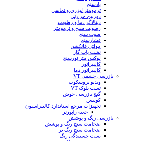
بادسنج
ترمومتر لیزری و تماسی
دوربین حرارتی
دیتالاگر دما و رطوبت
رطوبت سنج و ترمومتر
صوت سنج
فشارسنج
مولتی فانکشن
نشت یاب گاز
لوکس متر نورسنج
کالیبراتور
کالیبراتور دما
بازرسی چشمی VT
ویدیو بروسکوپ
تست بلوک VT
گیج بازرسی جوش
کولیس
تجهیزات مرجع استاندارد کالیبراسیون
جعبه راپورتر
بازرسی رنگ و پوشش
ضخامت سنج رنگ و پوشش
ضخامت سنج رنگ تر
تست چسبندگی رنگ