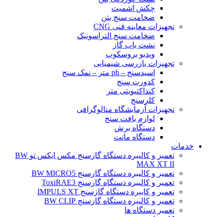
چکش اشمیت
ضخامت سنج بتن
تجهیزات معاینه فنی CNG
ضخامت سنج التراسونیک
نشت یاب گاز
ویدیو بروسکوپ
تجهیزات بازرسی شیمیایی
اسیدسنج – ph متر – نمک سنج
کدورت سنج
کنداکتیویتی متر
کلرسنج
تجهیزات آزمایشگاه متالوگرافی
لوازم بافت سنج
دستگاه برش
دستگاه مانت
خدمات
تعمیر و کالیبره دستگاه گازسنج مکس ایکس تو BW
MAX XT II
تعمیر و کالیبره دستگاه گازسنج BW MICRO5
تعمیر و کالیبره دستگاه گازسنج ToxiRAE3
تعمیر و کایبره دستگاه گازسنج IMPULS XT
تعمیر و کالیبره دستگاه گازسنج BW CLIP
تعمیر دستگاه ها