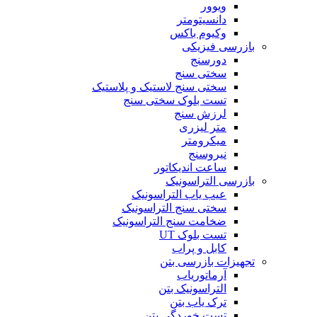
ویوور
دانسیتومتر
وکیوم باکس
بازرسی فیزیکی
دورسنج
سختی سنج
سختی سنج لاستیک و پلاستیک
تست بلوک سختی سنج
لرزش سنج
متر لیزری
میکرومتر
نیروسنج
ساعت اندیکاتور
بازرسی التراسونیک
عیب یاب التراسونیک
سختی سنج التراسونیک
ضخامت سنج التراسونیک
تست بلوک UT
کابل و پراب
تجهیزات بازرسی بتن
آرماتوریاب
التراسونیک بتن
ترک یاب بتن
تست خوردگی بتن