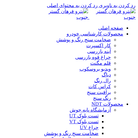
رد کردن به ناوبری
رد کردن به محتوای اصلی
صفحه اصلی
محصولات کارشناسی خودرو
ضخامت سنج رنگ و پوشش
کار اکسپرت
آینه بازرسی
چراغ قوه بازرسی
قلم مگنت
ویدیو بروسکوپ
دیاگ
رال رنگ
کراس کات
براقیت سنج
رنگ سنج
محصولات NDT
آزمایشگاه پایه جوش
تست بلوک UT
تست بلوک VT
چراغ UV
ضخامت سنج رنگ و پوشش