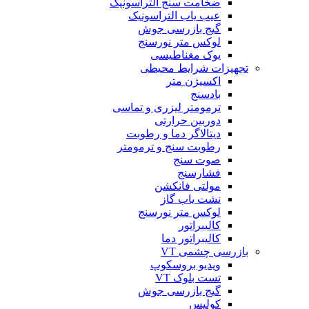
ضخامت سنج التراسونیک
عیب یاب التراسونیک
گیج بازرسی جوش
لوکس متر نورسنج
یوک مغناطیسی
تجهیزات شرایط محیطی
اکسیژن متر
بادسنج
ترمومتر لیزری و تماسی
دوربین حرارتی
دیتالاگر دما و رطوبت
رطوبت سنج و ترمومتر
صوت سنج
فشارسنج
مولتی فانکشن
نشت یاب گاز
لوکس متر نورسنج
کالیبراتور
کالیبراتور دما
بازرسی چشمی VT
ویدیو بروسکوپ
تست بلوک VT
گیج بازرسی جوش
کولیس