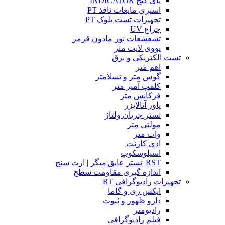
پای گیج INDICATOR
اسپری مایعات نافذ PT
تجهیزات تست بلوک PT
چراغ UV
تشعشعات نور مادون قرمز
یووی لایت متر
تست الکتریکی و برق
اهم متر
گوس متر و تسلامتر
کلمپ آمپر متر
فرکانس متر
پاور آنالایزر
تستر جریان ولتاژ
مولتی متر
وات متر
ادی کارنت
اسیلوسکوپ
RST| تستر عایق|میگر | ارت سنج
اندازه گیری مقاومت سطح
تجهیزات رادیوگرافی RT
ایکس ری و گاما
دارو ظهور و ثبوت
رادیومتر
فیلم رادیوگرافی