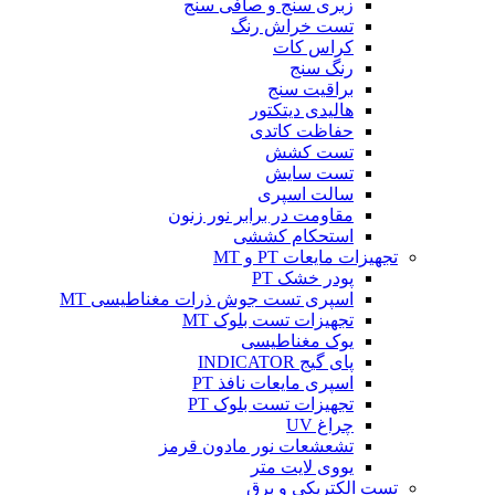
زبری سنج و صافی سنج
تست خراش رنگ
کراس کات
رنگ سنج
براقیت سنج
هالیدی دیتکتور
حفاظت کاتدی
تست کشش
تست سایش
سالت اسپری
مقاومت در برابر نور زنون
استحکام کششی
تجهیزات مایعات PT و MT
پودر خشک PT
اسپری تست جوش ذرات مغناطیسی MT
تجهیزات تست بلوک MT
یوک مغناطیسی
پای گیج INDICATOR
اسپری مایعات نافذ PT
تجهیزات تست بلوک PT
چراغ UV
تشعشعات نور مادون قرمز
یووی لایت متر
تست الکتریکی و برق