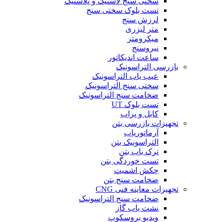
سختی سنج لاستیک و پلاستیک
تست بلوک سختی سنج
لرزش سنج
متر لیزری
میکرومتر
نیروسنج
ساعت اندیکاتور
بازرسی التراسونیک
عیب یاب التراسونیک
سختی سنج التراسونیک
ضخامت سنج التراسونیک
تست بلوک UT
کابل و پراب
تجهیزات بازرسی بتن
آرماتوریاب
التراسونیک بتن
ترک یاب بتن
تست خوردگی بتن
چکش اشمیت
ضخامت سنج بتن
تجهیزات معاینه فنی CNG
ضخامت سنج التراسونیک
نشت یاب گاز
ویدیو بروسکوپ