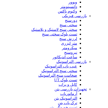
ویوور
دانسیتومتر
وکیوم باکس
بازرسی فیزیکی
دورسنج
سختی سنج
سختی سنج لاستیک و پلاستیک
تست بلوک سختی سنج
لرزش سنج
متر لیزری
میکرومتر
نیروسنج
ساعت اندیکاتور
بازرسی التراسونیک
عیب یاب التراسونیک
سختی سنج التراسونیک
ضخامت سنج التراسونیک
تست بلوک UT
کابل و پراب
تجهیزات بازرسی بتن
آرماتوریاب
التراسونیک بتن
ترک یاب بتن
تست خوردگی بتن