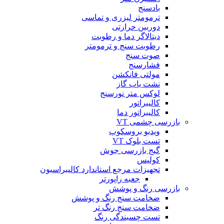
بادسنج
ترمومتر لیزری و تماسی
دوربین حرارتی
دیتالاگر دما و رطوبت
رطوبت سنج و ترمومتر
صوت سنج
فشارسنج
مولتی فانکشن
نشت یاب گاز
لوکس متر نورسنج
کالیبراتور
کالیبراتور دما
بازرسی چشمی VT
ویدیو بروسکوپ
تست بلوک VT
گیج بازرسی جوش
کولیس
تجهیزات مرجع استاندارد کالیبراسیون
جعبه راپورتر
بازرسی رنگ و پوشش
ضخامت سنج رنگ و پوشش
ضخامت سنج رنگ تر
تست چسبندگی رنگ