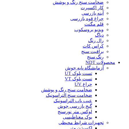
ضخامت سنج رنگ و پوشش
کار اکسپرت
آینه بازرسی
چراغ قوه بازرسی
قلم مگنت
ویدیو بروسکوپ
دیاگ
رال رنگ
کراس کات
براقیت سنج
رنگ سنج
محصولات NDT
آزمایشگاه پایه جوش
تست بلوک UT
تست بلوک VT
چراغ UV
ضخامت سنج رنگ و پوشش
ضخامت سنج التراسونیک
عیب یاب التراسونیک
گیج بازرسی جوش
لوکس متر نورسنج
یوک مغناطیسی
تجهیزات شرایط محیطی
اکسیژن متر