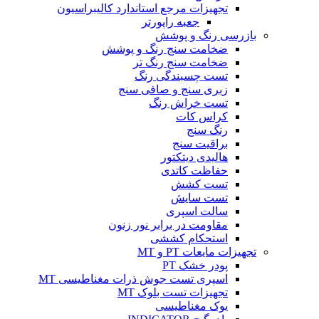
تجهیزات مرجع استاندارد کالیبراسیون
جعبه راپورتر
بازرسی رنگ و پوشش
ضخامت سنج رنگ و پوشش
ضخامت سنج رنگ تر
تست چسبندگی رنگ
زبری سنج و صافی سنج
تست خراش رنگ
کراس کات
رنگ سنج
براقیت سنج
هالیدی دیتکتور
حفاظت کاتدی
تست کشش
تست سایش
سالت اسپری
مقاومت در برابر نور زنون
استحکام کششی
تجهیزات مایعات PT و MT
پودر خشک PT
اسپری تست جوش ذرات مغناطیسی MT
تجهیزات تست بلوک MT
یوک مغناطیسی