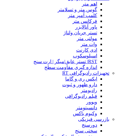
اهم متر
گوس متر و تسلامتر
کلمپ آمپر متر
فرکانس متر
پاور آنالایزر
تستر جریان ولتاژ
مولتی متر
وات متر
ادی کارنت
اسیلوسکوپ
RST| تستر عایق|میگر | ارت سنج
اندازه گیری مقاومت سطح
تجهیزات رادیوگرافی RT
ایکس ری و گاما
دارو ظهور و ثبوت
رادیومتر
فیلم رادیوگرافی
ویوور
دانسیتومتر
وکیوم باکس
بازرسی فیزیکی
دورسنج
سختی سنج