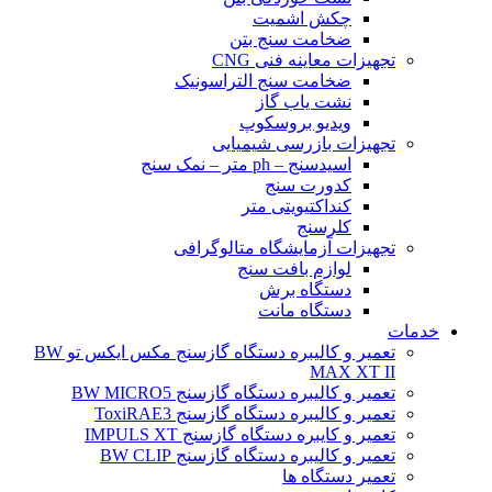
چکش اشمیت
ضخامت سنج بتن
تجهیزات معاینه فنی CNG
ضخامت سنج التراسونیک
نشت یاب گاز
ویدیو بروسکوپ
تجهیزات بازرسی شیمیایی
اسیدسنج – ph متر – نمک سنج
کدورت سنج
کنداکتیویتی متر
کلرسنج
تجهیزات آزمایشگاه متالوگرافی
لوازم بافت سنج
دستگاه برش
دستگاه مانت
خدمات
تعمیر و کالیبره دستگاه گازسنج مکس ایکس تو BW
MAX XT II
تعمیر و کالیبره دستگاه گازسنج BW MICRO5
تعمیر و کالیبره دستگاه گازسنج ToxiRAE3
تعمیر و کایبره دستگاه گازسنج IMPULS XT
تعمیر و کالیبره دستگاه گازسنج BW CLIP
تعمیر دستگاه ها