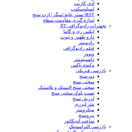
ادی کارنت
اسیلوسکوپ
RST| تستر عایق|میگر | ارت سنج
اندازه گیری مقاومت سطح
تجهیزات رادیوگرافی RT
ایکس ری و گاما
دارو ظهور و ثبوت
رادیومتر
فیلم رادیوگرافی
ویوور
دانسیتومتر
وکیوم باکس
بازرسی فیزیکی
دورسنج
سختی سنج
سختی سنج لاستیک و پلاستیک
تست بلوک سختی سنج
لرزش سنج
متر لیزری
میکرومتر
نیروسنج
ساعت اندیکاتور
بازرسی التراسونیک