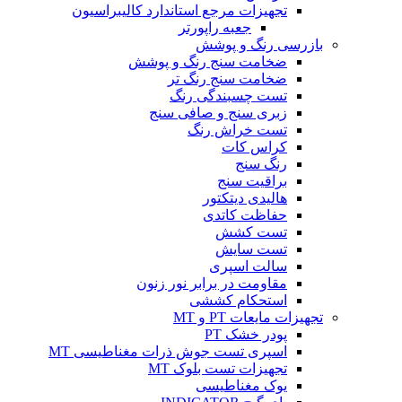
تجهیزات مرجع استاندارد کالیبراسیون
جعبه راپورتر
بازرسی رنگ و پوشش
ضخامت سنج رنگ و پوشش
ضخامت سنج رنگ تر
تست چسبندگی رنگ
زبری سنج و صافی سنج
تست خراش رنگ
کراس کات
رنگ سنج
براقیت سنج
هالیدی دیتکتور
حفاظت کاتدی
تست کشش
تست سایش
سالت اسپری
مقاومت در برابر نور زنون
استحکام کششی
تجهیزات مایعات PT و MT
پودر خشک PT
اسپری تست جوش ذرات مغناطیسی MT
تجهیزات تست بلوک MT
یوک مغناطیسی