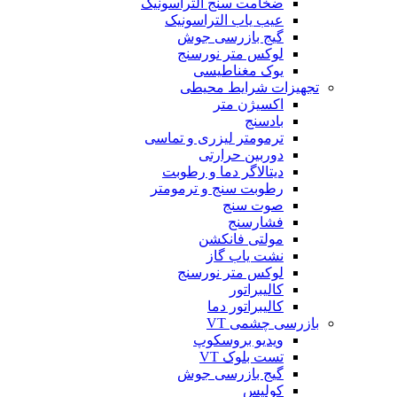
ضخامت سنج التراسونیک
عیب یاب التراسونیک
گیج بازرسی جوش
لوکس متر نورسنج
یوک مغناطیسی
تجهیزات شرایط محیطی
اکسیژن متر
بادسنج
ترمومتر لیزری و تماسی
دوربین حرارتی
دیتالاگر دما و رطوبت
رطوبت سنج و ترمومتر
صوت سنج
فشارسنج
مولتی فانکشن
نشت یاب گاز
لوکس متر نورسنج
کالیبراتور
کالیبراتور دما
بازرسی چشمی VT
ویدیو بروسکوپ
تست بلوک VT
گیج بازرسی جوش
کولیس