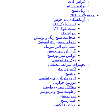
کراس کات
براقیت سنج
رنگ سنج
محصولات NDT
آزمایشگاه پایه جوش
تست بلوک UT
تست بلوک VT
چراغ UV
ضخامت سنج رنگ و پوشش
ضخامت سنج التراسونیک
عیب یاب التراسونیک
گیج بازرسی جوش
لوکس متر نورسنج
یوک مغناطیسی
تجهیزات شرایط محیطی
اکسیژن متر
بادسنج
ترمومتر لیزری و تماسی
دوربین حرارتی
دیتالاگر دما و رطوبت
رطوبت سنج و ترمومتر
صوت سنج
فشارسنج
مولتی فانکشن