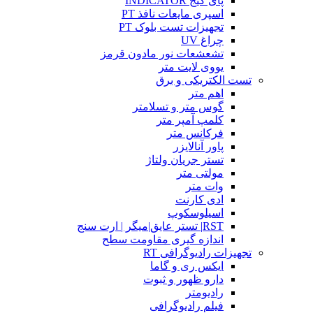
پای گیج INDICATOR
اسپری مایعات نافذ PT
تجهیزات تست بلوک PT
چراغ UV
تشعشعات نور مادون قرمز
یووی لایت متر
تست الکتریکی و برق
اهم متر
گوس متر و تسلامتر
کلمپ آمپر متر
فرکانس متر
پاور آنالایزر
تستر جریان ولتاژ
مولتی متر
وات متر
ادی کارنت
اسیلوسکوپ
RST| تستر عایق|میگر | ارت سنج
اندازه گیری مقاومت سطح
تجهیزات رادیوگرافی RT
ایکس ری و گاما
دارو ظهور و ثبوت
رادیومتر
فیلم رادیوگرافی