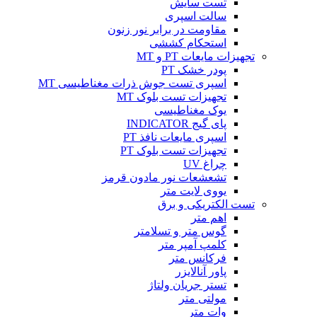
تست سایش
سالت اسپری
مقاومت در برابر نور زنون
استحکام کششی
تجهیزات مایعات PT و MT
پودر خشک PT
اسپری تست جوش ذرات مغناطیسی MT
تجهیزات تست بلوک MT
یوک مغناطیسی
پای گیج INDICATOR
اسپری مایعات نافذ PT
تجهیزات تست بلوک PT
چراغ UV
تشعشعات نور مادون قرمز
یووی لایت متر
تست الکتریکی و برق
اهم متر
گوس متر و تسلامتر
کلمپ آمپر متر
فرکانس متر
پاور آنالایزر
تستر جریان ولتاژ
مولتی متر
وات متر