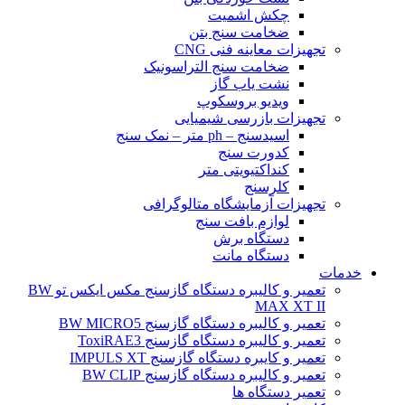
چکش اشمیت
ضخامت سنج بتن
تجهیزات معاینه فنی CNG
ضخامت سنج التراسونیک
نشت یاب گاز
ویدیو بروسکوپ
تجهیزات بازرسی شیمیایی
اسیدسنج – ph متر – نمک سنج
کدورت سنج
کنداکتیویتی متر
کلرسنج
تجهیزات آزمایشگاه متالوگرافی
لوازم بافت سنج
دستگاه برش
دستگاه مانت
خدمات
تعمیر و کالیبره دستگاه گازسنج مکس ایکس تو BW
MAX XT II
تعمیر و کالیبره دستگاه گازسنج BW MICRO5
تعمیر و کالیبره دستگاه گازسنج ToxiRAE3
تعمیر و کایبره دستگاه گازسنج IMPULS XT
تعمیر و کالیبره دستگاه گازسنج BW CLIP
تعمیر دستگاه ها