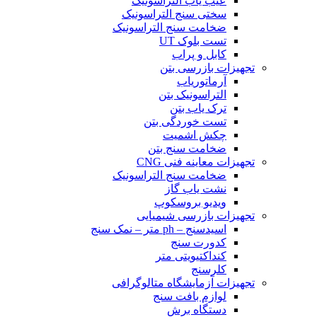
عیب یاب التراسونیک
سختی سنج التراسونیک
ضخامت سنج التراسونیک
تست بلوک UT
کابل و پراب
تجهیزات بازرسی بتن
آرماتوریاب
التراسونیک بتن
ترک یاب بتن
تست خوردگی بتن
چکش اشمیت
ضخامت سنج بتن
تجهیزات معاینه فنی CNG
ضخامت سنج التراسونیک
نشت یاب گاز
ویدیو بروسکوپ
تجهیزات بازرسی شیمیایی
اسیدسنج – ph متر – نمک سنج
کدورت سنج
کنداکتیویتی متر
کلرسنج
تجهیزات آزمایشگاه متالوگرافی
لوازم بافت سنج
دستگاه برش