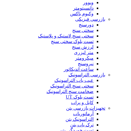
ویوور
دانسیتومتر
وکیوم باکس
بازرسی فیزیکی
دورسنج
سختی سنج
سختی سنج لاستیک و پلاستیک
تست بلوک سختی سنج
لرزش سنج
متر لیزری
میکرومتر
نیروسنج
ساعت اندیکاتور
بازرسی التراسونیک
عیب یاب التراسونیک
سختی سنج التراسونیک
ضخامت سنج التراسونیک
تست بلوک UT
کابل و پراب
تجهیزات بازرسی بتن
آرماتوریاب
التراسونیک بتن
ترک یاب بتن
تست خوردگی بتن