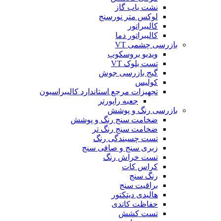
نشت یاب گاز
لوکس متر نورسنج
کالیبراتور
کالیبراتور دما
بازرسی چشمی VT
ویدیو بروسکوپ
تست بلوک VT
گیج بازرسی جوش
کولیس
تجهیزات مرجع استاندارد کالیبراسیون
جعبه راپورتر
بازرسی رنگ و پوشش
ضخامت سنج رنگ و پوشش
ضخامت سنج رنگ تر
تست چسبندگی رنگ
زبری سنج و صافی سنج
تست خراش رنگ
کراس کات
رنگ سنج
براقیت سنج
هالیدی دیتکتور
حفاظت کاتدی
تست کشش