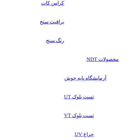
کراس کات
براقیت سنج
رنگ سنج
محصولات NDT
آزمایشگاه پایه جوش
تست بلوک UT
تست بلوک VT
چراغ UV