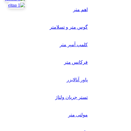
اهم متر
گوس متر و تسلامتر
کلمپ آمپر متر
فرکانس متر
پاور آنالایزر
تستر جریان ولتاژ
مولتی متر