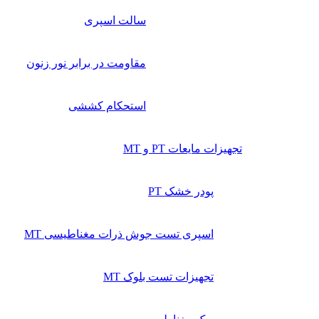
سالت اسپری
مقاومت در برابر نور زنون
استحکام کششی
تجهیزات مایعات PT و MT
پودر خشک PT
اسپری تست جوش ذرات مغناطیسی MT
تجهیزات تست بلوک MT