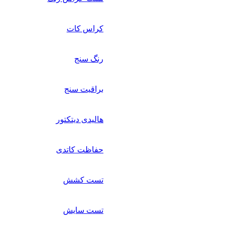
کراس کات
رنگ سنج
براقیت سنج
هالیدی دیتکتور
حفاظت کاتدی
تست کشش
تست سایش