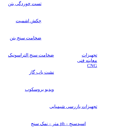
تست خوردگی بتن
چکش اشمیت
ضخامت سنج بتن
تجهیزات
ضخامت سنج التراسونیک
معاینه فنی
CNG
نشت یاب گاز
ویدیو بروسکوپ
تجهیزات بازرسی شیمیایی
اسیدسنج – ph متر – نمک سنج