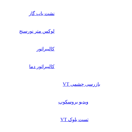
نشت یاب گاز
لوکس متر نورسنج
کالیبراتور
کالیبراتور دما
بازرسی چشمی VT
ویدیو بروسکوپ
تست بلوک VT