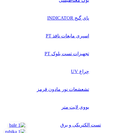
یوک مغناطیسی
پای گیج INDICATOR
اسپری مایعات نافذ PT
تجهیزات تست بلوک PT
چراغ UV
تشعشعات نور مادون قرمز
یووی لایت متر
تست الکتریکی و برق