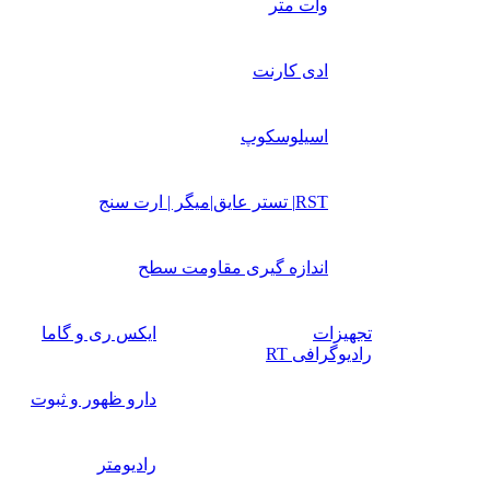
وات متر
ادی کارنت
اسیلوسکوپ
RST| تستر عایق|میگر | ارت سنج
اندازه گیری مقاومت سطح
تجهیزات
ایکس ری و گاما
رادیوگرافی RT
دارو ظهور و ثبوت
رادیومتر